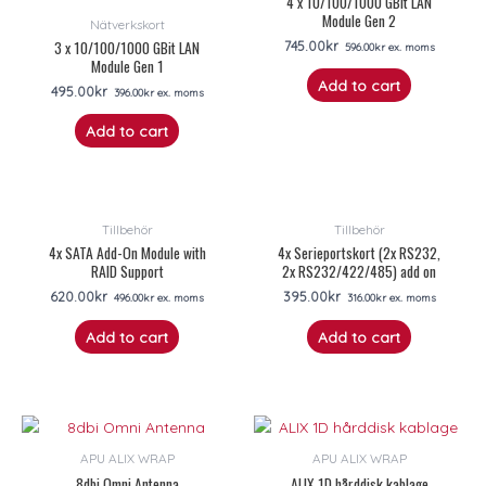
4 x 10/100/1000 GBit LAN
Module Gen 2
Nätverkskort
3 x 10/100/1000 GBit LAN
745.00
kr
596.00
kr
ex. moms
Module Gen 1
Add to cart
495.00
kr
396.00
kr
ex. moms
Add to cart
Tillbehör
Tillbehör
4x SATA Add-On Module with
4x Serieportskort (2x RS232,
RAID Support
2x RS232/422/485) add on
620.00
kr
395.00
kr
496.00
kr
ex. moms
316.00
kr
ex. moms
Add to cart
Add to cart
APU ALIX WRAP
APU ALIX WRAP
8dbi Omni Antenna
ALIX 1D hårddisk kablage