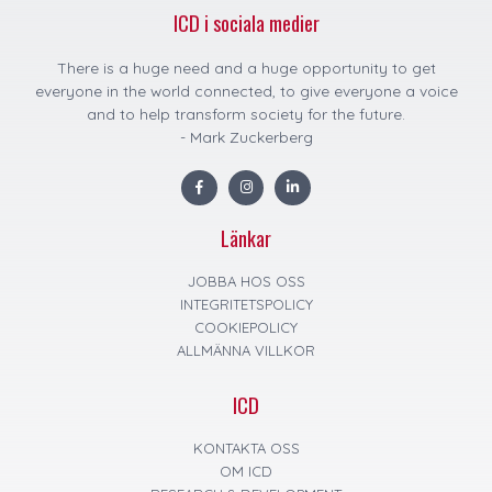
ICD i sociala medier
There is a huge need and a huge opportunity to get
everyone in the world connected, to give everyone a voice
and to help transform society for the future.
- Mark Zuckerberg
F
I
L
a
n
i
c
s
n
e
t
k
Länkar
b
a
e
o
g
d
o
r
i
k
a
n
JOBBA HOS OSS
m
INTEGRITETSPOLICY
COOKIEPOLICY
ALLMÄNNA VILLKOR
ICD
KONTAKTA OSS
OM ICD