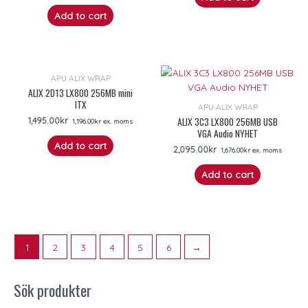
Add to cart
APU ALIX WRAP
ALIX 2D13 LX800 256MB mini
ITX
APU ALIX WRAP
ALIX 3C3 LX800 256MB USB
1,495.00
kr
1,196.00
kr
ex. moms
VGA Audio NYHET
Add to cart
2,095.00
kr
1,676.00
kr
ex. moms
Add to cart
1
2
3
4
5
6
→
Sök produkter