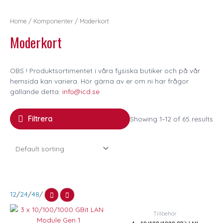
Home
/
Komponenter
/ Moderkort
Moderkort
OBS ! Produktsortimentet i våra fysiska butiker och på vår
hemsida kan variera. Hör gärna av er om ni har frågor
gällande detta:
info@icd.se
Filtrera
Showing 1–12 of 65 results
12
/
24
/
48
/
Tillbehör