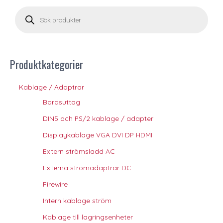
P
r
o
d
u
c
t
s
s
Produktkategorier
e
a
r
c
Kablage / Adaptrar
h
Bordsuttag
DIN5 och PS/2 kablage / adapter
Displaykablage VGA DVI DP HDMI
Extern strömsladd AC
Externa strömadaptrar DC
Firewire
Intern kablage ström
Kablage till lagringsenheter