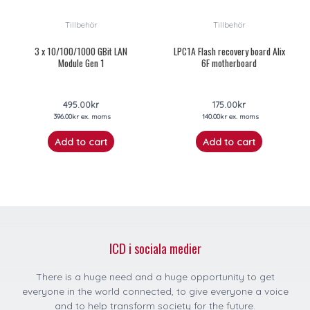
Tillbehör
Tillbehör
3 x 10/100/1000 GBit LAN
LPC1A Flash recovery board Alix
Module Gen 1
6F motherboard
495.00
kr
175.00
kr
396.00
kr
ex. moms
140.00
kr
ex. moms
Add to cart
Add to cart
ICD i sociala medier
There is a huge need and a huge opportunity to get
everyone in the world connected, to give everyone a voice
and to help transform society for the future.