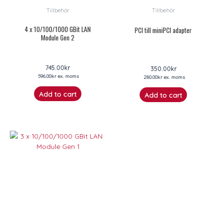
Tillbehör
Tillbehör
4 x 10/100/1000 GBit LAN
PCI till miniPCI adapter
Module Gen 2
745.00
kr
350.00
kr
596.00
kr
ex. moms
280.00
kr
ex. moms
Add to cart
Add to cart