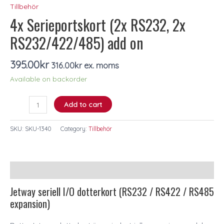
Tillbehör
RS232/422/485)
4x Serieportskort (2x RS232, 2x
add
on
RS232/422/485) add on
quantity
395.00
kr
316.00
kr
ex. moms
Available on backorder
Add to cart
SKU:
SKU-1340
Category:
Tillbehör
Description
Jetway seriell I/O dotterkort (RS232 / RS422 / RS485
expansion)