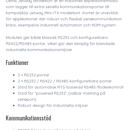
Detta Jetway dotterkort är en industriell expansionsmodul
som lägger till extra seriella kommunikationsportar till
kompatibla Jetway Mini-ITX moderkort. Kortet är utvecklat
för applikationer där robust och flexibel seriekommunikation
krävs, exempelvis industriell automation och M2M-system.
Modulen ger både klassisk RS232 och konfigurerbara
RS422/RS485-portar, vilket gör den lämplig för blandade
industriella kommunikationsmiljöer.
Funktioner
2 × RS232-portar
2 × RS232 / RS422 / RS485-konfigurerbara portar
Stöd för automatisk RTS-baserad RS485-flödeskontroll
Stöd för “powered RS232” (valbar matning på
serieport)
Robust design för industriella miljöer
Kommunikationsstöd