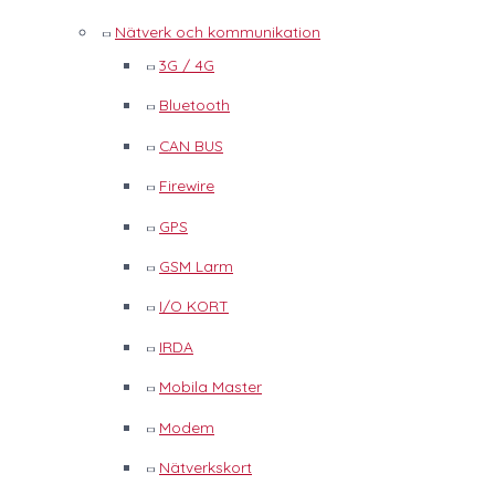
Nätverk och kommunikation
3G / 4G
Bluetooth
CAN BUS
Firewire
GPS
GSM Larm
I/O KORT
IRDA
Mobila Master
Modem
Nätverkskort