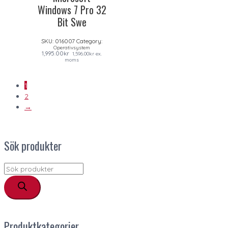
Windows 7 Pro 32
Bit Swe
SKU:
016007
Category:
Operativsystem
1,995.00
kr
1,596.00
kr
ex.
moms
1
2
→
Sök produkter
Produktkategorier