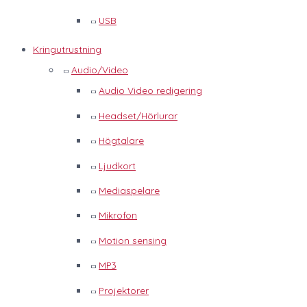
USB
Kringutrustning
Audio/Video
Audio Video redigering
Headset/Hörlurar
Högtalare
Ljudkort
Mediaspelare
Mikrofon
Motion sensing
MP3
Projektorer