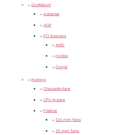
Grafikkort
Adapter
AGP
PCI-Express
AMD
nVidia
Övrigt
Kylning
Chipsetkylare
CPU Kylare
Fläktar
120 mm fans
25 mm fans