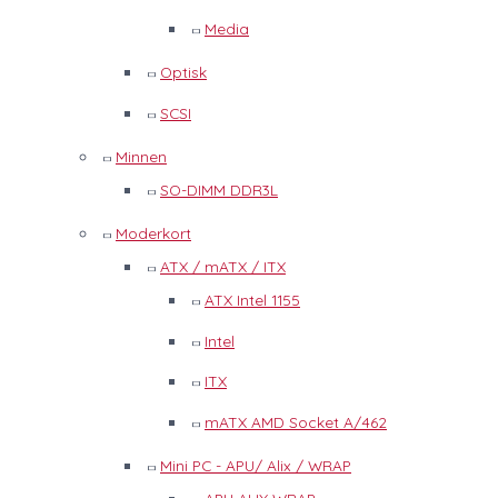
Media
Optisk
SCSI
Minnen
SO-DIMM DDR3L
Moderkort
ATX / mATX / ITX
ATX Intel 1155
Intel
ITX
mATX AMD Socket A/462
Mini PC - APU/ Alix / WRAP