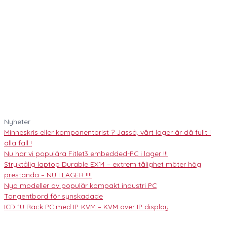
Nyheter
Minneskris eller komponentbrist ? Jasså, vårt lager är då fullt i
alla fall !
Nu har vi populära Fitlet3 embedded-PC i lager !!!
Stryktålig laptop Durable EX14 – extrem tålighet möter hög
prestanda – NU I LAGER !!!!
Nya modeller av populär kompakt industri PC
Tangentbord för synskadade
ICD 1U Rack PC med IP-KVM – KVM over IP display