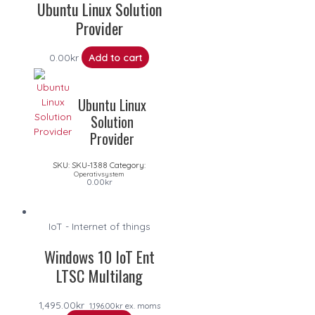
Ubuntu Linux Solution
Provider
0.00
kr
Add to cart
Ubuntu Linux
Solution
Provider
SKU:
SKU-1388
Category:
Operativsystem
0.00
kr
IoT - Internet of things
Windows 10 IoT Ent
LTSC Multilang
1,495.00
kr
1,196.00
kr
ex. moms