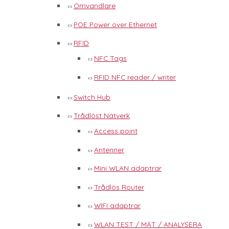
Omvandlare
POE Power over Ethernet
RFID
NFC Tags
RFID NFC reader / writer
Switch Hub
Trådlöst Nätverk
Access point
Antenner
Mini WLAN adaptrar
Trådlös Router
WIFI adaptrar
WLAN TEST / MÄT / ANALYSERA