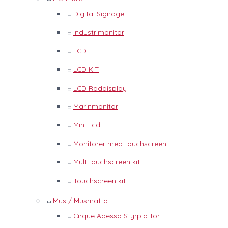
Digital Signage
Industrimonitor
LCD
LCD KIT
LCD Raddisplay
Marinmonitor
Mini Lcd
Monitorer med touchscreen
Multitouchscreen kit
Touchscreen kit
Mus / Musmatta
Cirque Adesso Styrplattor