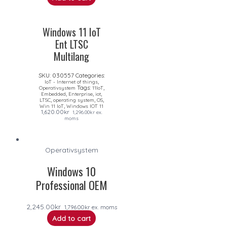
Windows 11 IoT
Ent LTSC
Multilang
SKU:
030557
Categories:
,
IoT - Internet of things
Tags:
,
Operativsystem
11IoT
,
,
,
Embedded
Enterprise
iot
,
,
,
LTSC
operating system
OS
,
Win 11 IoT
Windows IOT 11
1,620.00
kr
1,296.00
kr
ex.
moms
Operativsystem
Windows 10
Professional OEM
2,245.00
kr
1,796.00
kr
ex. moms
Add to cart