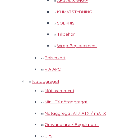
APU ALIX WRAP
KLIMATSTYRNING
SOEKRIS
Tillbehör
Wrap Replacement
Raiserkort
VIA APC
Nätaggregat
Mätinstrument
Mini ITX nätaggregat
Nätaggregat AT/ ATX / mATX
Omvandlare / Regulatorer
UPS