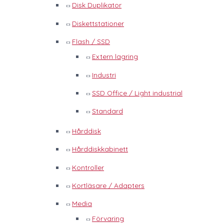
Disk Duplikator
Diskettstationer
Flash / SSD
Extern lagring
Industri
SSD Office / Light industrial
Standard
Hårddisk
Hårddiskkabinett
Kontroller
Kortläsare / Adapters
Media
Förvaring