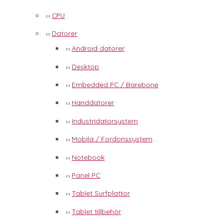
CPU
Datorer
Android datorer
Desktop
Embedded PC / Barebone
Handdatorer
Industridatorsystem
Mobila / Fordonssystem
Notebook
Panel PC
Tablet Surfplattor
Tablet tillbehör