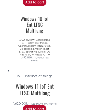
Add to cart
Windows 10 IoT
Ent LTSC
Multilang
SKU:
021694
Categories:
,
IoT - Internet of things
Tags:
,
Operativsystem
10IOT
,
,
,
Embedded
Enterprise
iot
,
,
,
LTSC
operating system
OS
,
win 10 iot
Windows IOT 10
1,495.00
kr
1,196.00
kr
ex.
moms
IoT - Internet of things
Windows 11 IoT Ent
LTSC Multilang
1,620.00
kr
1,296.00
kr
ex. moms
Add to cart