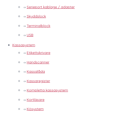
Serieport kablage / adapter
Skyddslock
Terminalblock
USB
Kassasystem
Etikettskrivare
Handscanner
Kassalåda
Kassaregister
Kompletta kassasystem
Kortläsare
Kösystem