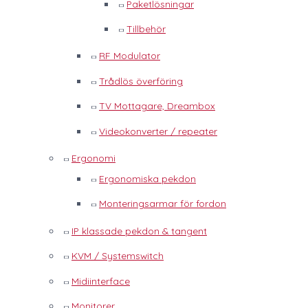
Paketlösningar
Tillbehör
RF Modulator
Trådlös överföring
TV Mottagare, Dreambox
Videokonverter / repeater
Ergonomi
Ergonomiska pekdon
Monteringsarmar för fordon
IP klassade pekdon & tangent
KVM / Systemswitch
Midiinterface
Monitorer