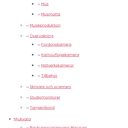
Mus
Musmatta
Musikproduktion
Övervakning
Fordonskamera
Kamouflagekamera
Nätverkskameror
Tillbehör
Skrivare och scanners
Studiomonitorer
Tangentbord
Mjukvara
Backupprogramvara Macrium