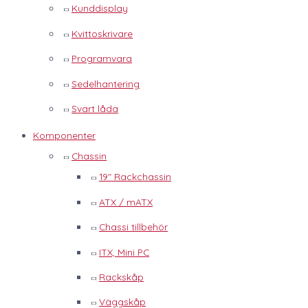
Kunddisplay
Kvittoskrivare
Programvara
Sedelhantering
Svart låda
Komponenter
Chassin
19" Rackchassin
ATX / mATX
Chassi tillbehör
ITX, Mini PC
Rackskåp
Väggskåp