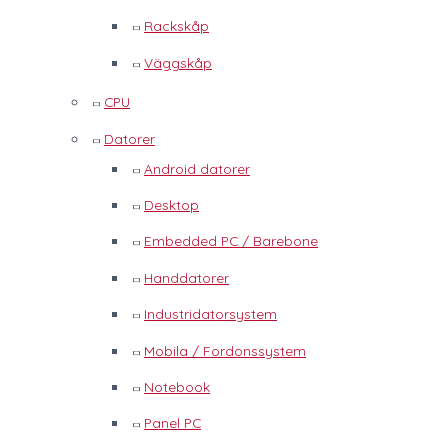
Rackskåp
Väggskåp
CPU
Datorer
Android datorer
Desktop
Embedded PC / Barebone
Handdatorer
Industridatorsystem
Mobila / Fordonssystem
Notebook
Panel PC