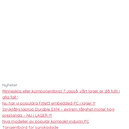
Nyheter
Minneskris eller komponentbrist ? Jasså, vårt lager är då fullt i
alla fall !
Nu har vi populära Fitlet3 embedded-PC i lager !!!
Stryktålig laptop Durable EX14 – extrem tålighet möter hög
prestanda – NU I LAGER !!!!
Nya modeller av populär kompakt industri PC
Tangentbord för synskadade