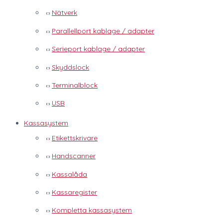
Nätverk
Parallellport kablage / adapter
Serieport kablage / adapter
Skyddslock
Terminalblock
USB
Kassasystem
Etikettskrivare
Handscanner
Kassalåda
Kassaregister
Kompletta kassasystem