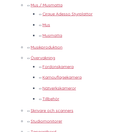
Mus / Musmatta
Cirque Adesso Styrplattor
Mus
Musmatta
Musikproduktion
Övervakning
Fordonskamera
Kamouflagekamera
Nätverkskameror
Tillbehör
Skrivare och scanners
Studiomonitorer
Tangentbord