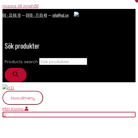
Hoppa till innehåll
08 - 33 86 10
—
0910 - 71 05 49
—
info@icd.se
Sök produkter
Products search
Huvudmeny
Mitt Konto