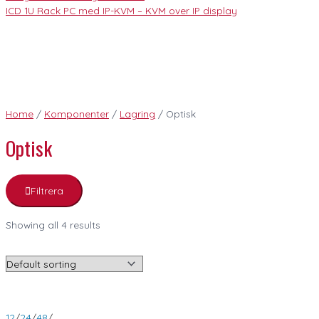
ICD 1U Rack PC med IP-KVM – KVM over IP display
Home
/
Komponenter
/
Lagring
/ Optisk
Optisk
Filtrera
Showing all 4 results
12
/
24
/
48
/