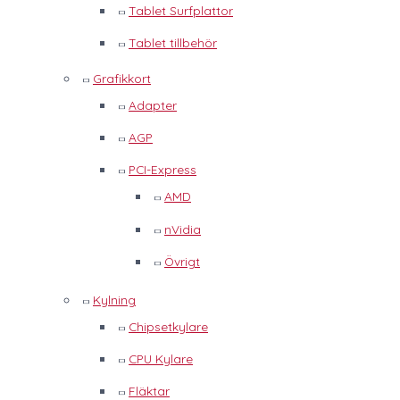
Tablet Surfplattor
Tablet tillbehör
Grafikkort
Adapter
AGP
PCI-Express
AMD
nVidia
Övrigt
Kylning
Chipsetkylare
CPU Kylare
Fläktar