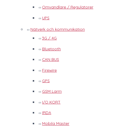
Omvandlare / Regulatorer
UPS
Nätverk och kommunikation
3G / 4G
Bluetooth
CAN BUS
Firewire
GPS
GSM Larm
I/O KORT
IRDA
Mobila Master