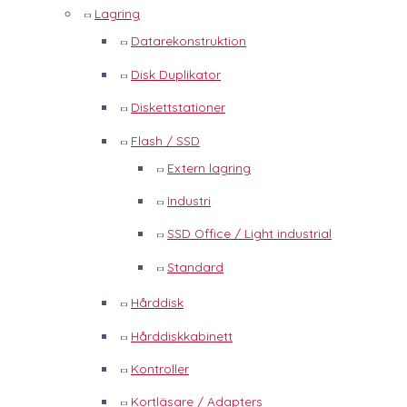
Lagring
Datarekonstruktion
Disk Duplikator
Diskettstationer
Flash / SSD
Extern lagring
Industri
SSD Office / Light industrial
Standard
Hårddisk
Hårddiskkabinett
Kontroller
Kortläsare / Adapters