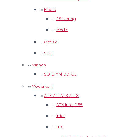
Media
Förvaring
Media
Optisk
SCSI
Minnen
SO-DIMM DDR3L
Moderkort
ATX / mATX / ITX
ATX Intel 1155
Intel
ITX