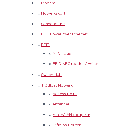
Modem
Nätverkskort
Omvandlare
POE Power over Ethernet
RFID
NFC Tags
RFID NFC reader / writer
Switch Hub
Trådlöst Nätverk
Access point
Antenner
Mini WLAN adaptrar
Trådlös Router