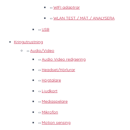
WIFI adaptrar
WLAN TEST / MÄT / ANALYSERA
USB
Kringutrustning
Audio/Video
Audio Video redigering
Headset/Hörlurar
Högtalare
Ljudkort
Mediaspelare
Mikrofon
Motion sensing