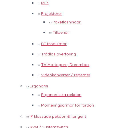
MP3
Projektorer
Paketlösningar
Tillbehör
RF Modulator
Trådlös överföring
TV Mottagare, Dreambox
Videokonverter / repeater
Ergonomi
Ergonomiska pekdon
Monteringsarmar för fordon
IP klassade pekdon & tangent
KVM / Systemswitch