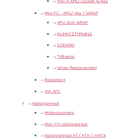
mATX AMD Socket A/462
Mini PC - APU/ Alix / WRAP
APU ALIX WRAP
KLIMATSTYRNING
SOEKRIS
Tillbehör
Wrap Replacement
Raiserkort
VIA APC
Nätaggregat
Mätinstrument
Mini ITX nätaggregat
Nätaggregat AT/ ATX / mATX