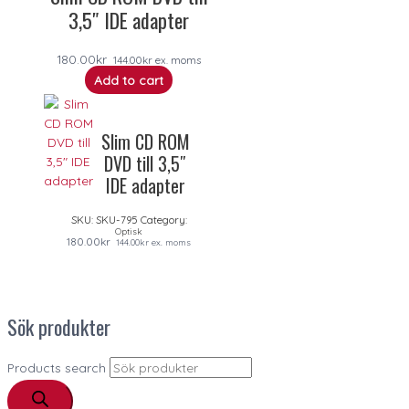
3,5″ IDE adapter
180.00
kr
144.00
kr
ex. moms
Add to cart
Slim CD ROM
DVD till 3,5″
IDE adapter
SKU:
SKU-795
Category:
Optisk
180.00
kr
144.00
kr
ex. moms
Sök produkter
Products search