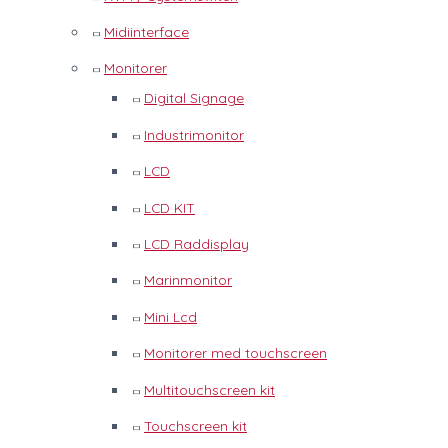
Midiinterface
Monitorer
Digital Signage
Industrimonitor
LCD
LCD KIT
LCD Raddisplay
Marinmonitor
Mini Lcd
Monitorer med touchscreen
Multitouchscreen kit
Touchscreen kit