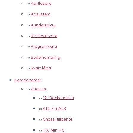
Kortläsare
Kösystem
Kunddisplay
Kvittoskrivare
Programvara
Sedelhantering
Svart låda
Komponenter
Chassin
19" Rackchassin
ATX / mATX
Chassi tillbehör
ITX, Mini PC