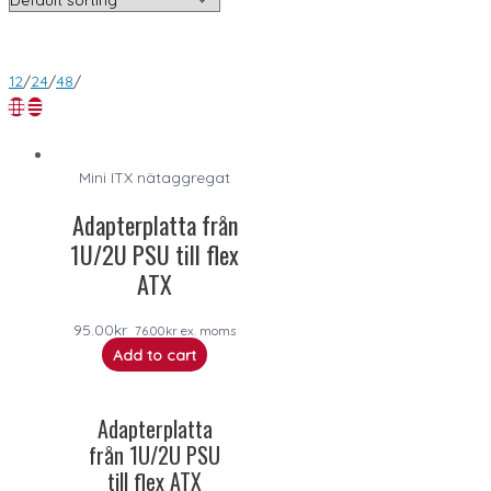
12
/
24
/
48
/
Mini ITX nätaggregat
Adapterplatta från
1U/2U PSU till flex
ATX
95.00
kr
76.00
kr
ex. moms
Add to cart
Adapterplatta
från 1U/2U PSU
till flex ATX