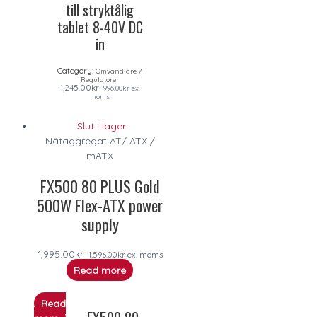
till stryktålig
tablet 8-40V DC
in
Category:
Omvandlare /
Regulatorer
1,245.00
kr
996.00
kr
ex.
moms
Slut i lager
Nätaggregat AT/ ATX /
mATX
FX500 80 PLUS Gold
500W Flex-ATX power
supply
1,995.00
kr
1,596.00
kr
ex. moms
Read more
Read