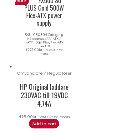
FX500 80
more
PLUS Gold 500W
Flex-ATX power
supply
SKU:
030804
Category:
Nätaggregat AT/ ATX /
Tags:
,
,
mATX
Flex
Flex-ATX
FlexATX
1,995.00
kr
1,596.00
kr
ex.
moms
Omvandlare / Regulatorer
HP Original laddare
230VAC till 19VDC
4,74A
495.00
kr
396.00
kr
ex. moms
Add to cart