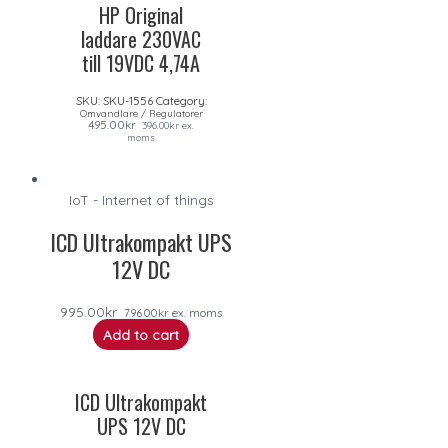
HP Original
laddare 230VAC
till 19VDC 4,74A
SKU:
SKU-1556
Category:
Omvandlare / Regulatorer
495.00
kr
396.00
kr
ex.
moms
IoT - Internet of things
ICD Ultrakompakt UPS
12V DC
995.00
kr
796.00
kr
ex. moms
Add to cart
ICD Ultrakompakt
UPS 12V DC