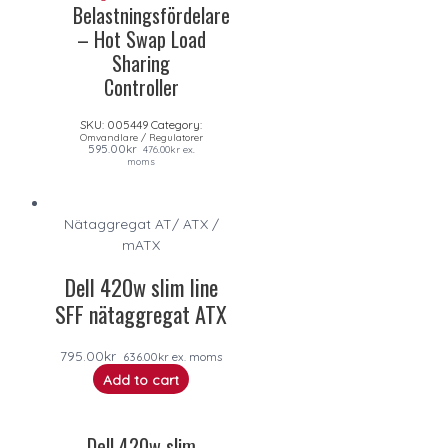
Belastningsfördelare
– Hot Swap Load
Sharing
Controller
SKU:
005449
Category:
Omvandlare / Regulatorer
595.00
kr
476.00
kr
ex.
moms
Nätaggregat AT/ ATX /
mATX
Dell 420w slim line
SFF nätaggregat ATX
795.00
kr
636.00
kr
ex. moms
Add to cart
Dell 420w slim