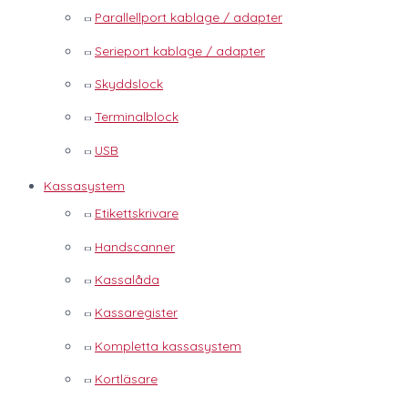
Parallellport kablage / adapter
Serieport kablage / adapter
Skyddslock
Terminalblock
USB
Kassasystem
Etikettskrivare
Handscanner
Kassalåda
Kassaregister
Kompletta kassasystem
Kortläsare