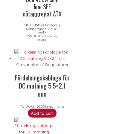
line SFF
nätaggregat ATX
SKU:
015024
Category:
Nätaggregat AT/ ATX /
mATX
795.00
kr
636.00
kr
ex.
moms
Omvandlare / Regulatorer
Fördelningskablage för
DC matning 5.5×2.1
mm
75.00
kr
60.00
kr
ex. moms
Add to cart