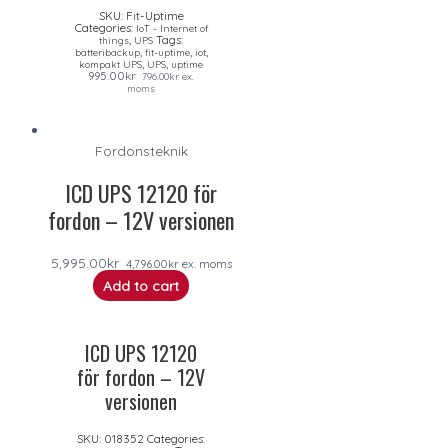
SKU:
Fit-Uptime
Categories:
IoT - Internet of
,
Tags:
things
UPS
,
,
,
batteribackup
fit-uptime
iot
,
,
kompakt UPS
UPS
uptime
995.00
kr
796.00
kr
ex.
moms
Fordonsteknik
ICD UPS 12120 för
fordon – 12V versionen
5,995.00
kr
4,796.00
kr
ex. moms
Add to cart
ICD UPS 12120
för fordon – 12V
versionen
SKU:
018352
Categories: