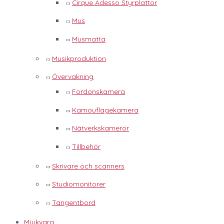
Cirque Adesso Styrplattor
Mus
Musmatta
Musikproduktion
Övervakning
Fordonskamera
Kamouflagekamera
Nätverkskameror
Tillbehör
Skrivare och scanners
Studiomonitorer
Tangentbord
Mjukvara