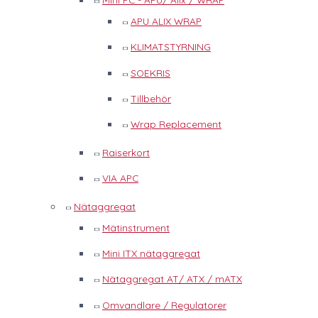
APU ALIX WRAP
KLIMATSTYRNING
SOEKRIS
Tillbehör
Wrap Replacement
Raiserkort
VIA APC
Nätaggregat
Mätinstrument
Mini ITX nätaggregat
Nätaggregat AT/ ATX / mATX
Omvandlare / Regulatorer