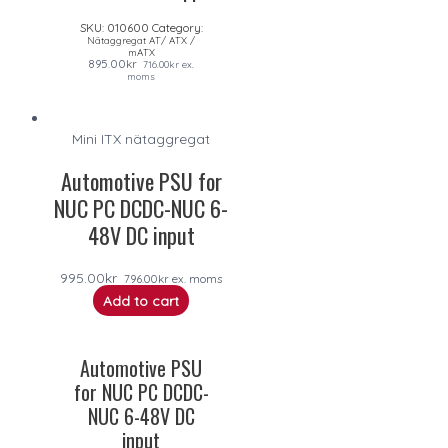
SKU:
010600
Category:
Nätaggregat AT/ ATX /
mATX
895.00
kr
716.00
kr
ex.
moms
Mini ITX nätaggregat
Automotive PSU for
NUC PC DCDC-NUC 6-
48V DC input
995.00
kr
796.00
kr
ex. moms
Add to cart
Automotive PSU
for NUC PC DCDC-
NUC 6-48V DC
input