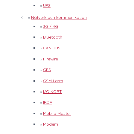
UPS
Nätverk och kommunikation
3G / 4G
Bluetooth
CAN BUS
Firewire
GPS
GSM Larm
I/O KORT
IRDA
Mobila Master
Modem