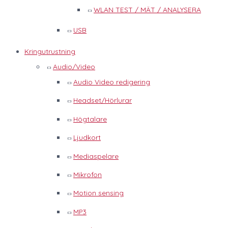
WLAN TEST / MÄT / ANALYSERA
USB
Kringutrustning
Audio/Video
Audio Video redigering
Headset/Hörlurar
Högtalare
Ljudkort
Mediaspelare
Mikrofon
Motion sensing
MP3