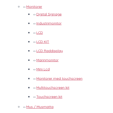
Monitorer
Digital Signage
Industrimonitor
LCD
LCD KIT
LCD Raddisplay
Marinmonitor
Mini Lcd
Monitorer med touchscreen
Multitouchscreen kit
Touchscreen kit
Mus / Musmatta