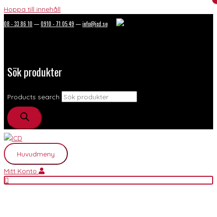
Hoppa till innehåll
08 - 33 86 10
—
0910 - 71 05 49
—
info@icd.se
Sök produkter
Products search
Huvudmeny
Mitt Konto