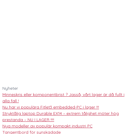
Nyheter
Minneskris eller komponentbrist ? Jasså, vårt lager är då fullt i
alla fall !
Nu har vi populära Fitlet3 embedded-PC i lager !!!
Stryktålig laptop Durable EX14 – extrem tålighet möter hög
prestanda – NU I LAGER !!!!
Nya modeller av populär kompakt industri PC
Tangentbord för synskadade