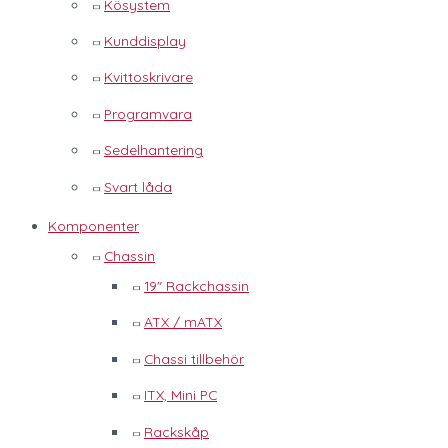
Kösystem
Kunddisplay
Kvittoskrivare
Programvara
Sedelhantering
Svart låda
Komponenter
Chassin
19" Rackchassin
ATX / mATX
Chassi tillbehör
ITX, Mini PC
Rackskåp