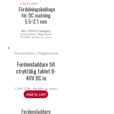
Fördelningskablage
för DC matning
5.5×2.1 mm
SKU:
015103
Category:
Omvandlare / Regulatorer
75.00
kr
60.00
kr
ex. moms
Omvandlare / Regulatorer
Fordonsladdare till
stryktålig tablet 8-
40V DC in
1,245.00
kr
996.00
kr
ex. moms
Add to cart
Fordonsladdare