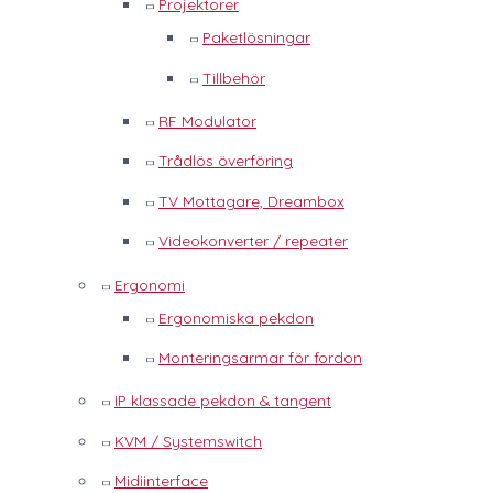
Projektorer
Paketlösningar
Tillbehör
RF Modulator
Trådlös överföring
TV Mottagare, Dreambox
Videokonverter / repeater
Ergonomi
Ergonomiska pekdon
Monteringsarmar för fordon
IP klassade pekdon & tangent
KVM / Systemswitch
Midiinterface