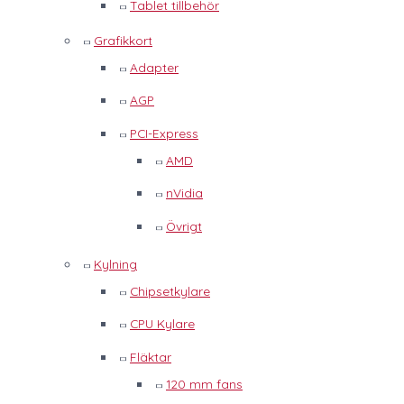
Tablet tillbehör
Grafikkort
Adapter
AGP
PCI-Express
AMD
nVidia
Övrigt
Kylning
Chipsetkylare
CPU Kylare
Fläktar
120 mm fans