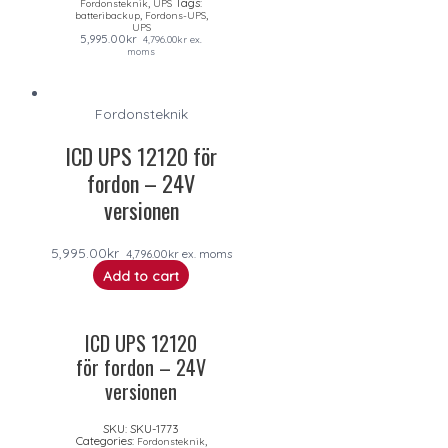
,
Tags:
Fordonsteknik
UPS
,
,
batteribackup
Fordons-UPS
UPS
5,995.00
kr
4,796.00
kr
ex.
moms
Fordonsteknik
ICD UPS 12120 för
fordon – 24V
versionen
5,995.00
kr
4,796.00
kr
ex. moms
Add to cart
ICD UPS 12120
för fordon – 24V
versionen
SKU:
SKU-1773
Categories:
,
Fordonsteknik