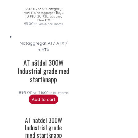
SKU:
026568
Category:
Tags:
Mini ITX nätaggregat
,
,
,
1U PSU
2U PSU
adapter
Flex-ATX
95.00
kr
76.00
kr
ex. moms
Nätaggregat AT/ ATX /
mATX
AT nätdel 300W
Industrial grade med
startknapp
895.00
kr
716.00
kr
ex. moms
Add to cart
AT nätdel 300W
Industrial grade
med startknapp