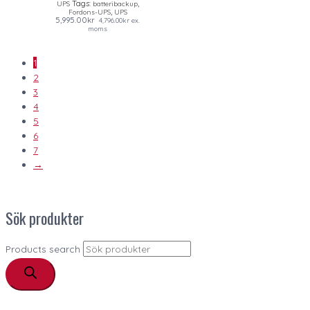
Tags:
,
UPS
batteribackup
,
Fordons-UPS
UPS
5,995.00
kr
4,796.00
kr
ex.
moms
1
2
3
4
5
6
7
→
Sök produkter
Products search