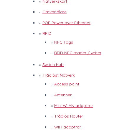
Nätverkskort
Omvandlare
POE Power over Ethernet
RFID
NFC Tags
RFID NFC reader / writer
Switch Hub
Trådlöst Nätverk
Access point
Antenner
Mini WLAN adaptrar
Trådlös Router
WIFI adaptrar