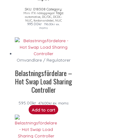
SKU:
018308
Category:
Tags:
Mini ITX nätaggregat
,
,
automotive
DC/DC
DCDC-
,
,
NUC
fordonsnätdel
NUC
995.00
kr
796.00
kr
ex.
moms
Omvandlare / Regulatorer
Belastningsfördelare –
Hot Swap Load Sharing
Controller
595.00
kr
476.00
kr
ex. moms
Add to cart