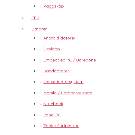
Väggskåp
CPU
Datorer
Android datorer
Desktop
Embedded PC / Barebone
Handdatorer
Industridatorsystem
Mobila / Fordonssystem
Notebook
Panel PC
Tablet Surfplattor