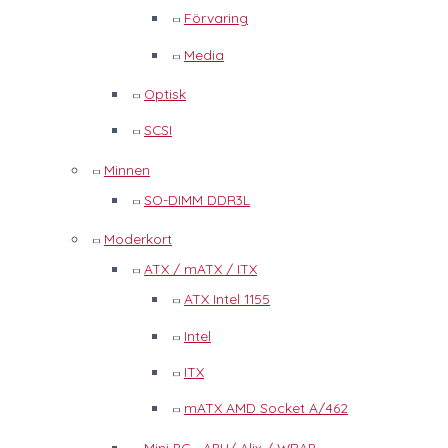
Förvaring
Media
Optisk
SCSI
Minnen
SO-DIMM DDR3L
Moderkort
ATX / mATX / ITX
ATX Intel 1155
Intel
ITX
mATX AMD Socket A/462
Mini PC - APU/ Alix / WRAP