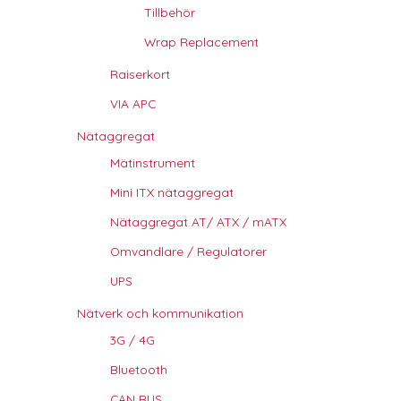
Tillbehör
Wrap Replacement
Raiserkort
VIA APC
Nätaggregat
Mätinstrument
Mini ITX nätaggregat
Nätaggregat AT/ ATX / mATX
Omvandlare / Regulatorer
UPS
Nätverk och kommunikation
3G / 4G
Bluetooth
CAN BUS