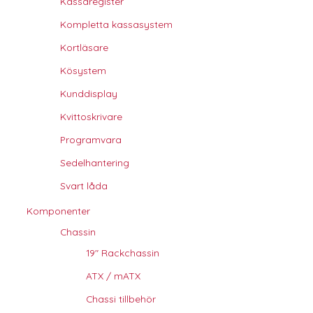
Kassaregister
Kompletta kassasystem
Kortläsare
Kösystem
Kunddisplay
Kvittoskrivare
Programvara
Sedelhantering
Svart låda
Komponenter
Chassin
19" Rackchassin
ATX / mATX
Chassi tillbehör