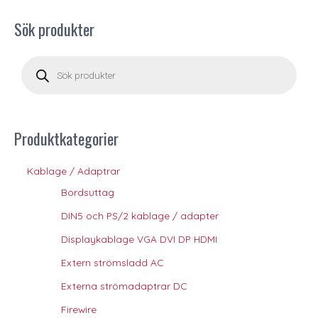
Sök produkter
P
r
o
d
u
c
t
s
s
Produktkategorier
e
a
r
c
Kablage / Adaptrar
h
Bordsuttag
DIN5 och PS/2 kablage / adapter
Displaykablage VGA DVI DP HDMI
Extern strömsladd AC
Externa strömadaptrar DC
Firewire