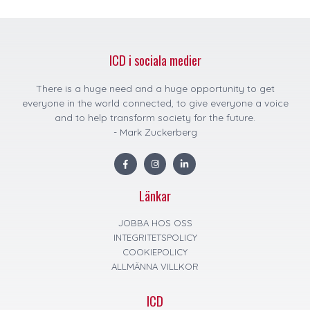
ICD i sociala medier
There is a huge need and a huge opportunity to get
everyone in the world connected, to give everyone a voice
and to help transform society for the future.
- Mark Zuckerberg
F
I
L
a
n
i
c
s
n
e
t
k
Länkar
b
a
e
o
g
d
o
r
i
k
a
n
JOBBA HOS OSS
m
INTEGRITETSPOLICY
COOKIEPOLICY
ALLMÄNNA VILLKOR
ICD