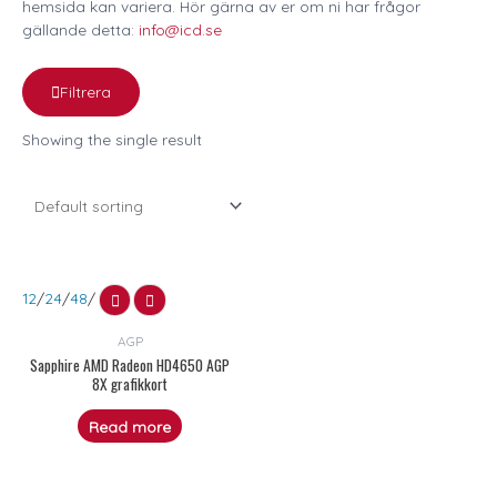
hemsida kan variera. Hör gärna av er om ni har frågor
gällande detta:
info@icd.se
Filtrera
Showing the single result
12
/
24
/
48
/
AGP
Sapphire AMD Radeon HD4650 AGP
8X grafikkort
Read more