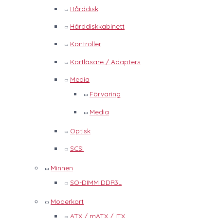
Hårddisk
Hårddiskkabinett
Kontroller
Kortläsare / Adapters
Media
Förvaring
Media
Optisk
SCSI
Minnen
SO-DIMM DDR3L
Moderkort
ATX / mATX / ITX