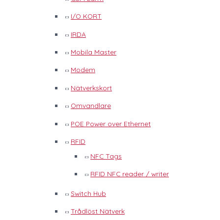
I/O KORT
IRDA
Mobila Master
Modem
Nätverkskort
Omvandlare
POE Power over Ethernet
RFID
NFC Tags
RFID NFC reader / writer
Switch Hub
Trådlöst Nätverk