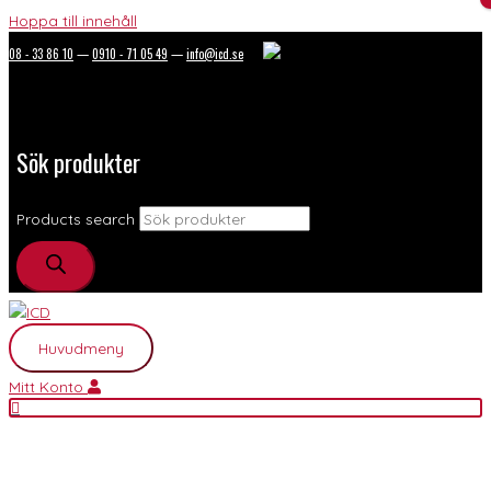
Hoppa till innehåll
08 - 33 86 10
—
0910 - 71 05 49
—
info@icd.se
Sök produkter
Products search
Huvudmeny
Mitt Konto