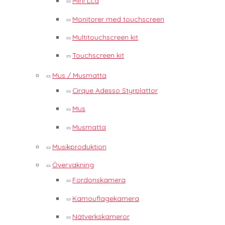
Mini Lcd
Monitorer med touchscreen
Multitouchscreen kit
Touchscreen kit
Mus / Musmatta
Cirque Adesso Styrplattor
Mus
Musmatta
Musikproduktion
Övervakning
Fordonskamera
Kamouflagekamera
Nätverkskameror