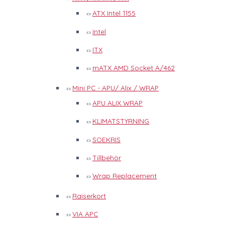
ATX Intel 1155
Intel
ITX
mATX AMD Socket A/462
Mini PC - APU/ Alix / WRAP
APU ALIX WRAP
KLIMATSTYRNING
SOEKRIS
Tillbehör
Wrap Replacement
Raiserkort
VIA APC