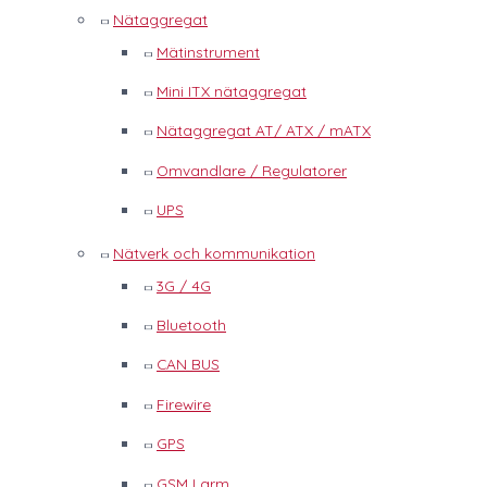
Nätaggregat
Mätinstrument
Mini ITX nätaggregat
Nätaggregat AT/ ATX / mATX
Omvandlare / Regulatorer
UPS
Nätverk och kommunikation
3G / 4G
Bluetooth
CAN BUS
Firewire
GPS
GSM Larm