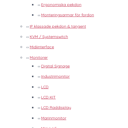
Ergonomiska pekdon
Monteringsarmar för fordon
IP klassade pekdon & tangent
KVM / Systemswitch
Midiinterface
Monitorer
Digital Signage
Industrimonitor
LCD
LCD KIT
LCD Raddisplay
Marinmonitor