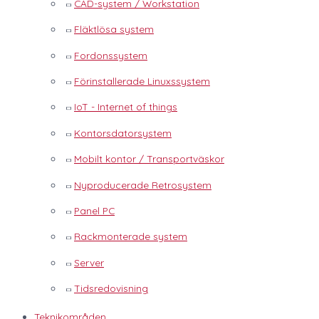
CAD-system / Workstation
Fläktlösa system
Fordonssystem
Förinstallerade Linuxssystem
IoT - Internet of things
Kontorsdatorsystem
Mobilt kontor / Transportväskor
Nyproducerade Retrosystem
Panel PC
Rackmonterade system
Server
Tidsredovisning
Teknikområden