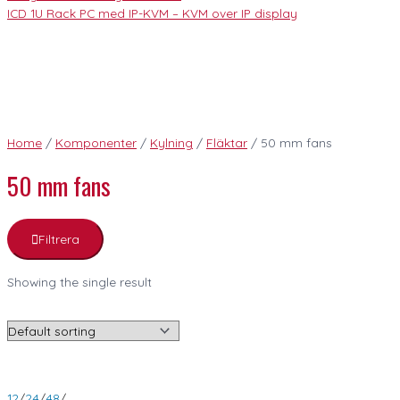
ICD 1U Rack PC med IP-KVM – KVM over IP display
Home
/
Komponenter
/
Kylning
/
Fläktar
/ 50 mm fans
50 mm fans
Filtrera
Showing the single result
12
/
24
/
48
/