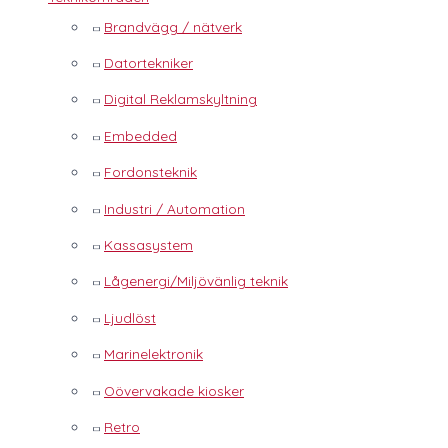
Brandvägg / nätverk
Datortekniker
Digital Reklamskyltning
Embedded
Fordonsteknik
Industri / Automation
Kassasystem
Lågenergi/Miljövänlig teknik
Ljudlöst
Marinelektronik
Oövervakade kiosker
Retro