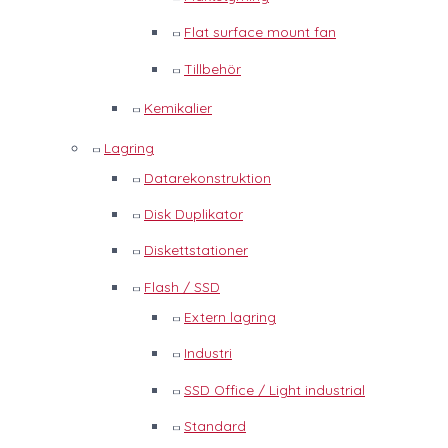
Flat surface mount fan
Tillbehör
Kemikalier
Lagring
Datarekonstruktion
Disk Duplikator
Diskettstationer
Flash / SSD
Extern lagring
Industri
SSD Office / Light industrial
Standard