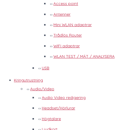
Access point
Antenner
Mini WLAN adaptrar
Trådlös Router
WIFI adaptrar
WLAN TEST / MÄT / ANALYSERA
USB
Kringutrustning
Audio/Video
Audio Video redigering
Headset/Hörlurar
Högtalare
Ljudkort