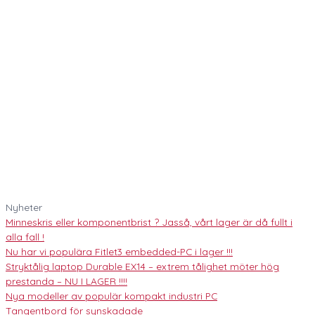
Nyheter
Minneskris eller komponentbrist ? Jasså, vårt lager är då fullt i
alla fall !
Nu har vi populära Fitlet3 embedded-PC i lager !!!
Stryktålig laptop Durable EX14 – extrem tålighet möter hög
prestanda – NU I LAGER !!!!
Nya modeller av populär kompakt industri PC
Tangentbord för synskadade