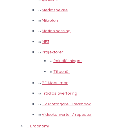
Mediaspelare
Mikrofon
Motion sensing
MP3
Projektorer
Paketlösningar
Tillbehör
RF Modulator
Trådlös överföring
TV Mottagare, Dreambox
Videokonverter / repeater
Ergonomi