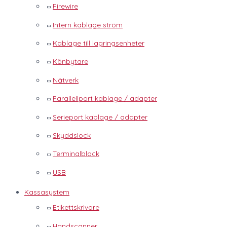
Firewire
Intern kablage ström
Kablage till lagringsenheter
Könbytare
Nätverk
Parallellport kablage / adapter
Serieport kablage / adapter
Skyddslock
Terminalblock
USB
Kassasystem
Etikettskrivare
Handscanner