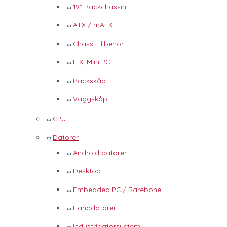
19" Rackchassin
ATX / mATX
Chassi tillbehör
ITX, Mini PC
Rackskåp
Väggskåp
CPU
Datorer
Android datorer
Desktop
Embedded PC / Barebone
Handdatorer
Industridatorsystem