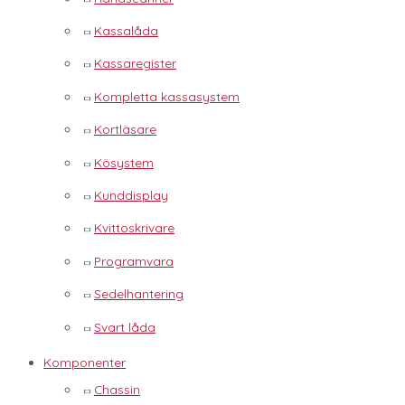
Kassalåda
Kassaregister
Kompletta kassasystem
Kortläsare
Kösystem
Kunddisplay
Kvittoskrivare
Programvara
Sedelhantering
Svart låda
Komponenter
Chassin