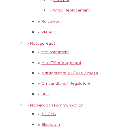
Wrap Replacement
Raiserkort
VIA APC
Nätaggregat
Mätinstrument
Mini ITX nätaggregat
Nätaggregat AT/ ATX / mATX
Omvandlare / Regulatorer
UPS
Nätverk och kommunikation
3G / 4G
Bluetooth