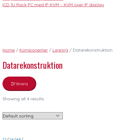
ICD 1U Rack PC med IP-KVM – KVM over IP display
Home
/
Komponenter
/
Lagring
/ Datarekonstruktion
Datarekonstruktion
Filtrera
Showing all 4 results
12
/
24
/
48
/