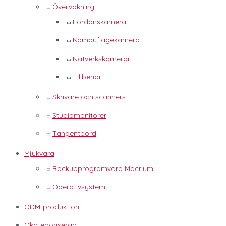
Övervakning
Fordonskamera
Kamouflagekamera
Nätverkskameror
Tillbehör
Skrivare och scanners
Studiomonitorer
Tangentbord
Mjukvara
Backupprogramvara Macrium
Operativsystem
ODM-produktion
Okategoriserad