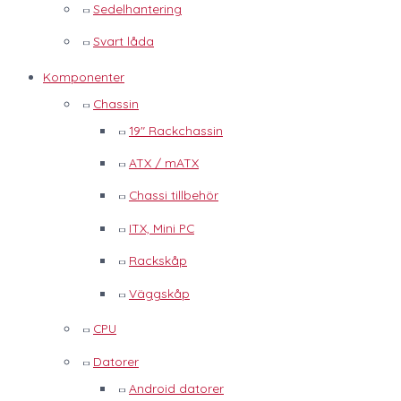
Sedelhantering
Svart låda
Komponenter
Chassin
19" Rackchassin
ATX / mATX
Chassi tillbehör
ITX, Mini PC
Rackskåp
Väggskåp
CPU
Datorer
Android datorer