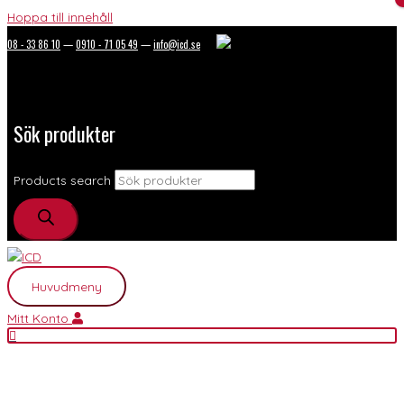
Hoppa till innehåll
08 - 33 86 10
—
0910 - 71 05 49
—
info@icd.se
Sök produkter
Products search
Huvudmeny
Mitt Konto