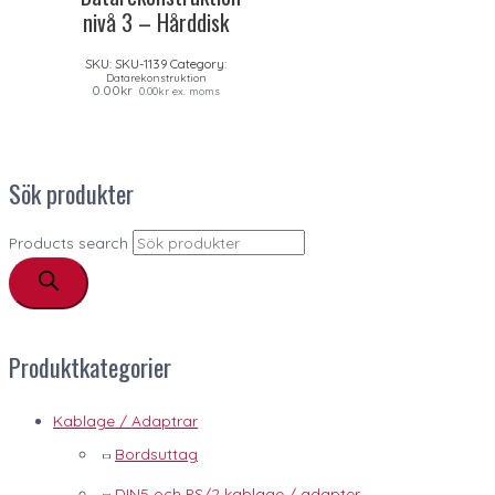
nivå 3 – Hårddisk
SKU:
SKU-1139
Category:
Datarekonstruktion
0.00
kr
0.00
kr
ex. moms
Sök produkter
Products search
Produktkategorier
Kablage / Adaptrar
Bordsuttag
DIN5 och PS/2 kablage / adapter