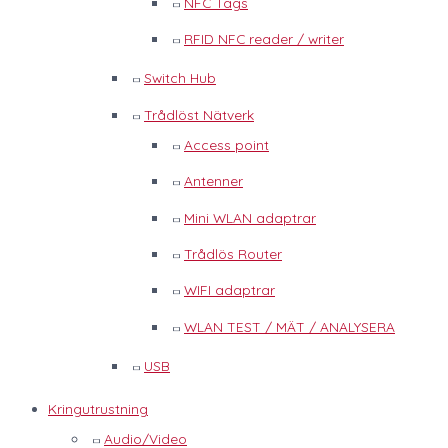
NFC Tags
RFID NFC reader / writer
Switch Hub
Trådlöst Nätverk
Access point
Antenner
Mini WLAN adaptrar
Trådlös Router
WIFI adaptrar
WLAN TEST / MÄT / ANALYSERA
USB
Kringutrustning
Audio/Video