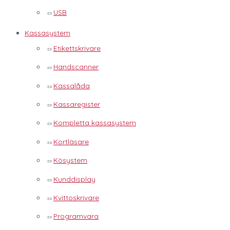
USB
Kassasystem
Etikettskrivare
Handscanner
Kassalåda
Kassaregister
Kompletta kassasystem
Kortläsare
Kösystem
Kunddisplay
Kvittoskrivare
Programvara