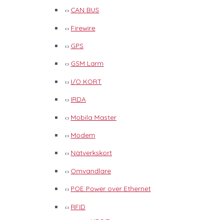
CAN BUS
Firewire
GPS
GSM Larm
I/O KORT
IRDA
Mobila Master
Modem
Nätverkskort
Omvandlare
POE Power over Ethernet
RFID