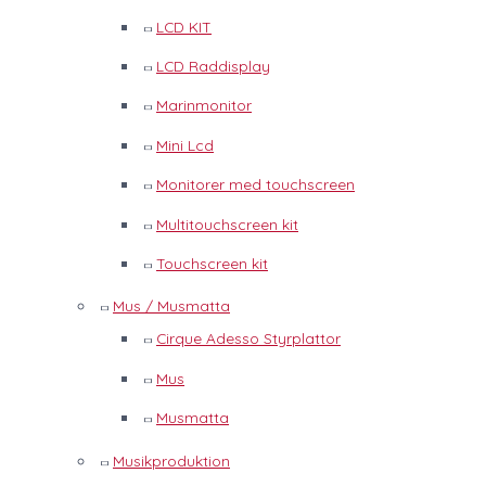
LCD KIT
LCD Raddisplay
Marinmonitor
Mini Lcd
Monitorer med touchscreen
Multitouchscreen kit
Touchscreen kit
Mus / Musmatta
Cirque Adesso Styrplattor
Mus
Musmatta
Musikproduktion