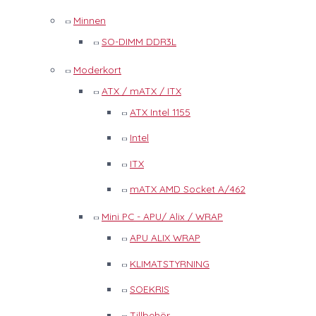
Minnen
SO-DIMM DDR3L
Moderkort
ATX / mATX / ITX
ATX Intel 1155
Intel
ITX
mATX AMD Socket A/462
Mini PC - APU/ Alix / WRAP
APU ALIX WRAP
KLIMATSTYRNING
SOEKRIS
Tillbehör