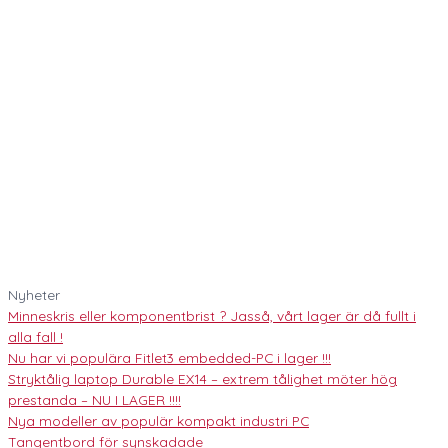
Nyheter
Minneskris eller komponentbrist ? Jasså, vårt lager är då fullt i
alla fall !
Nu har vi populära Fitlet3 embedded-PC i lager !!!
Stryktålig laptop Durable EX14 – extrem tålighet möter hög
prestanda – NU I LAGER !!!!
Nya modeller av populär kompakt industri PC
Tangentbord för synskadade