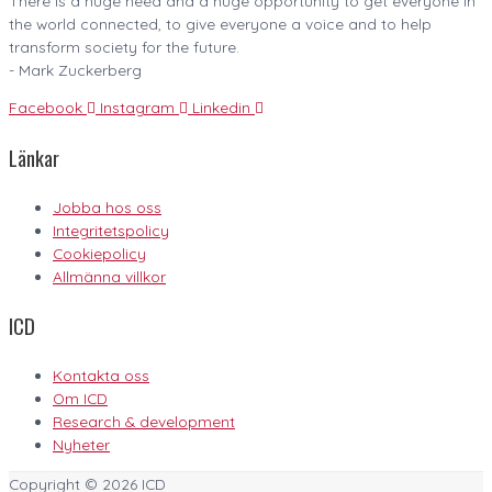
There is a huge need and a huge opportunity to get everyone in
the world connected, to give everyone a voice and to help
transform society for the future.
- Mark Zuckerberg
Facebook
Instagram
Linkedin
Länkar
Jobba hos oss
Integritetspolicy
Cookiepolicy
Allmänna villkor
ICD
Kontakta oss
Om ICD
Research & development
Nyheter
Copyright © 2026
ICD