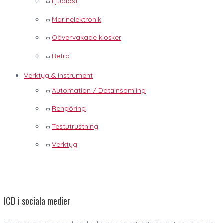
Ljudlöst
Marinelektronik
Oövervakade kiosker
Retro
Verktyg & Instrument
Automation / Datainsamling
Rengöring
Testutrustning
Verktyg
ICD i sociala medier