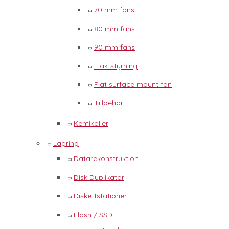
70 mm fans
80 mm fans
90 mm fans
Fläktstyrning
Flat surface mount fan
Tillbehör
Kemikalier
Lagring
Datarekonstruktion
Disk Duplikator
Diskettstationer
Flash / SSD