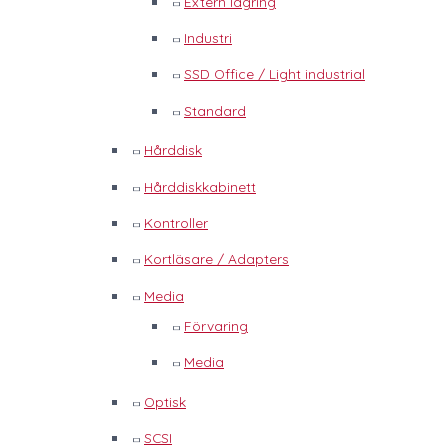
Extern lagring
Industri
SSD Office / Light industrial
Standard
Hårddisk
Hårddiskkabinett
Kontroller
Kortläsare / Adapters
Media
Förvaring
Media
Optisk
SCSI