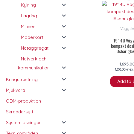
Kylning
Lagring
Minnen
Väggsk
Moderkort
19″ 4U Vägg
kompakt des
Nätaggregat
låsbar gla
Nätverk och
1,695.0
kommunikation
1,356.00
kr
ex
Kringutrustning
Add to 
Mjukvara
ODM-produktion
Skräddarsytt
Systemlösningar
Teknikområden