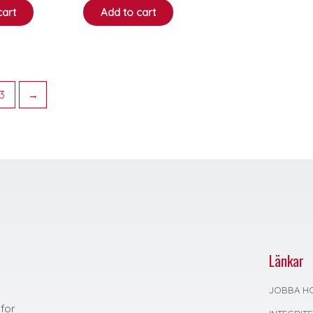
cart
Add to cart
3
→
Länkar
JOBBA H
 for