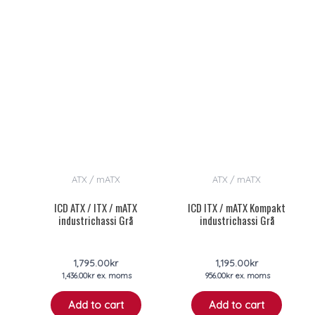
ATX / mATX
ATX / mATX
ICD ATX / ITX / mATX
ICD ITX / mATX Kompakt
industrichassi Grå
industrichassi Grå
1,795.00
kr
1,195.00
kr
1,436.00
kr
ex. moms
956.00
kr
ex. moms
Add to cart
Add to cart