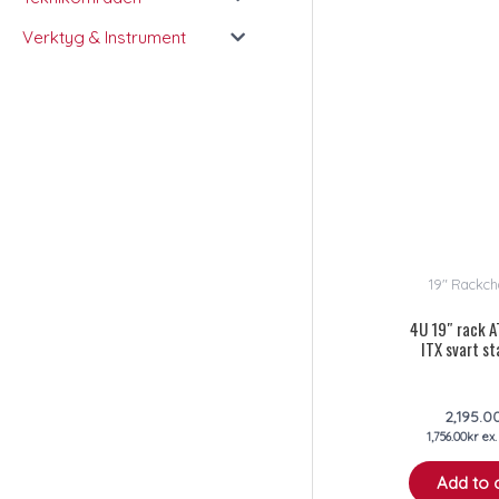
Verktyg & Instrument
19" Rackch
4U 19″ rack 
ITX svart s
2,195.0
1,756.00
kr
ex
Add to 