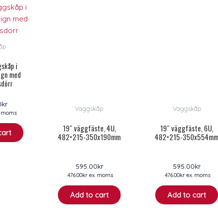
åp
skåp i
ign med
sdörr
0
kr
Väggskåp
Väggskåp
. moms
19″ väggfäste, 4U,
19″ väggfäste, 6U,
cart
482×215-350x190mm
482×215-350x554m
595.00
kr
595.00
kr
476.00
kr
ex. moms
476.00
kr
ex. moms
Add to cart
Add to cart