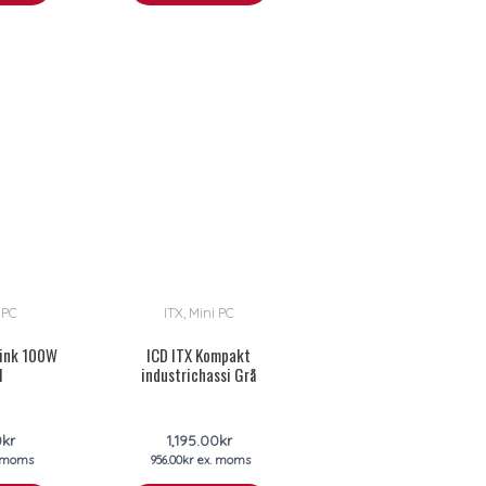
 PC
ITX, Mini PC
 ink 100W
ICD ITX Kompakt
l
industrichassi Grå
0
kr
1,195.00
kr
 moms
956.00
kr
ex. moms