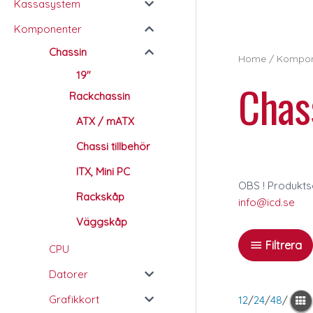
Kassasystem
r
c
h
Komponenter
Chassin
Home
/
Kompon
19"
Chas
Rackchassin
ATX / mATX
Chassi tillbehör
ITX, Mini PC
OBS ! Produktso
Rackskåp
info@icd.se
Väggskåp
Filtrera
CPU
Datorer
Grafikkort
12
/
24
/
48
/