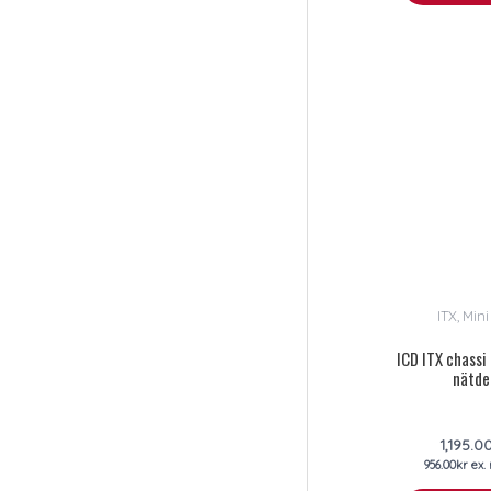
ITX, Mini
ICD ITX chassi
nätde
1,195.0
956.00
kr
ex.