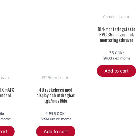
Chassi tillbehör
DIN-monteringsfäste
PVC 35mm grön ink
monteringsskruvar
35.00
kr
28.00
kr
ex. moms
Add to cart
assin
19" Rackchassin
ATX mATX
4U rackchassi med
tandard
display och utdragbar
tgb/mus låda
0
kr
4,995.00
kr
. moms
3,996.00
kr
ex. moms
cart
Add to cart