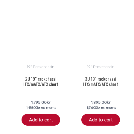
19" Rackchassin
19" Rackchassin
2U 19″ rackchassi
3U 19″ rackchassi
m
ITX/mATX/ATX short
ITX/mATX/ATX short
1,795.00
kr
1,895.00
kr
1,436.00
kr
ex. moms
1,516.00
kr
ex. moms
Add to cart
Add to cart