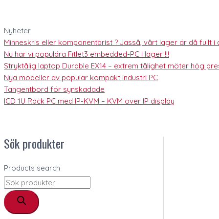
Nyheter
Minneskris eller komponentbrist ? Jasså, vårt lager är då fullt i al
Nu har vi populära Fitlet3 embedded-PC i lager !!!
Stryktålig laptop Durable EX14 – extrem tålighet möter hög pres
Nya modeller av populär kompakt industri PC
Tangentbord för synskadade
ICD 1U Rack PC med IP-KVM – KVM over IP display
Sök produkter
Products search