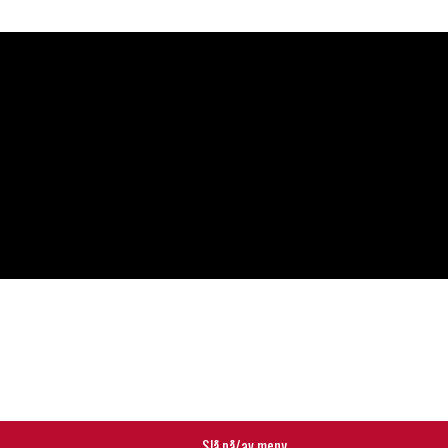
Slå på/av meny