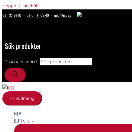
Hoppa till innehåll
08 - 33 86 10
—
0910 - 71 05 49
—
info@icd.se
Sök produkter
Products search
Huvudmeny
HEM
BUTIK