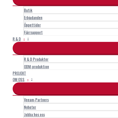
Butik
Erbjudanden
Öppettider
Fjärrsupport
R & D
R & D Produkter
ODM-produktion
PROJEKT
OM OSS
Veeam-Partners
Nyheter
Jobba hos oss