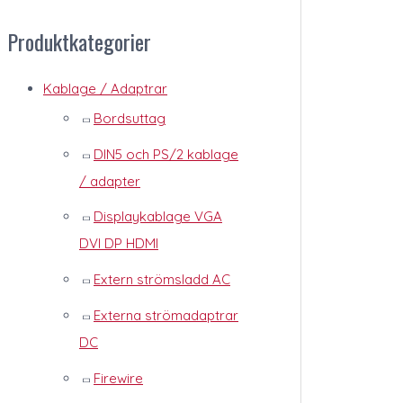
Produktkategorier
Kablage / Adaptrar
Bordsuttag
DIN5 och PS/2 kablage
/ adapter
Displaykablage VGA
DVI DP HDMI
Extern strömsladd AC
Externa strömadaptrar
DC
Firewire