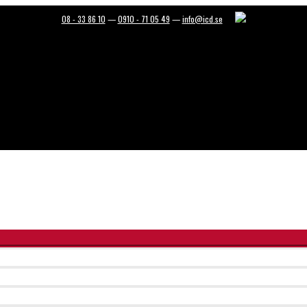
Slå
Slå
Slå
Slå
08 - 33 86 10
—
0910 - 71 05 49
—
info@icd.se
på/av
på/av
på/av
på/av
meny
meny
meny
meny