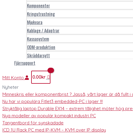
Komponenter
Kringutrustning
Mjukvara
Kablage / Adaptrar
Kassasystem
ODM-produktion
Skräddarsytt
Fjärrsupport
0.00
kr
Mitt Konto
Nyheter
Minneskris eller komponentbrist ? Jasså, vårt lager är då fullt i al
Nu har vi populära Fitlet3 embedded-PC i lager !!!
Stryktålig laptop Durable EX14 – extrem tålighet möter hög pres
Nya modeller av populär kompakt industri PC
Tangentbord för synskadade
ICD 1U Rack PC med IP-KVM – KVM over IP display