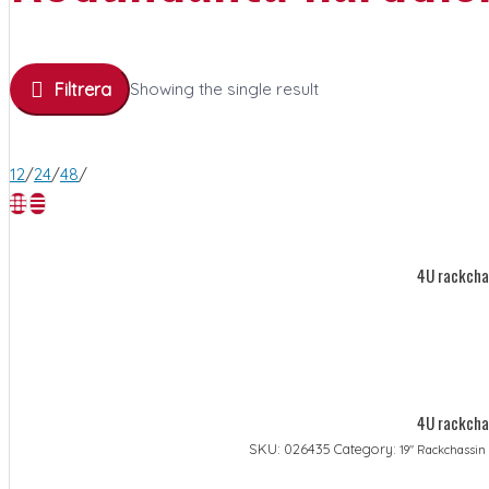
Filtrera
Showing the single result
12
/
24
/
48
/
4U rackcha
4U rackcha
SKU:
026435
Category:
19" Rackchassin