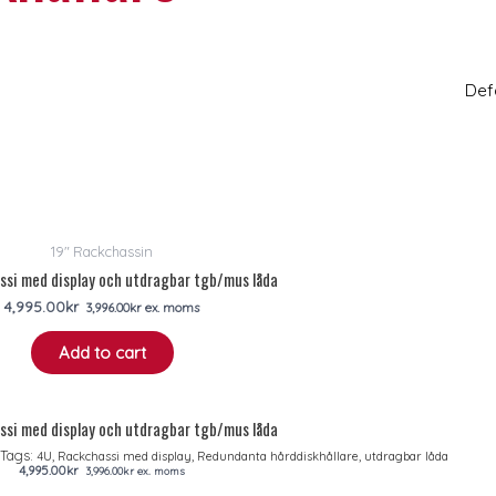
19" Rackchassin
ssi med display och utdragbar tgb/mus låda
4,995.00
kr
3,996.00
kr
ex. moms
Add to cart
ssi med display och utdragbar tgb/mus låda
Tags:
,
,
,
4U
Rackchassi med display
Redundanta hårddiskhållare
utdragbar låda
4,995.00
kr
3,996.00
kr
ex. moms