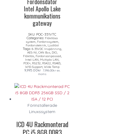
Fordonsdator
Intel Apollo Lake
kommunikations
gateway
SKU:
POC-351VTC
Categories:
Fläktlösa
,
,
system
Fordonssystem
,
Fordonsteknik
Ljudlöst
Tags:
,
8-35VDC Inspänning
,
,
,
AES-NI
CAN Bus
DIO
,
,
Fläktlös
Fordonsanpassad
,
,
Intel-LAN
Multipla LAN
,
,
,
,
POE+
RS232
RS422
RS485
,
W10-Support
Wide Temp
9,995.00
kr
7,996.00
kr
ex.
moms
Förinstallerade
Linuxssystem
ICD 4U Rackmonterad
PC i5 8GB DDR3