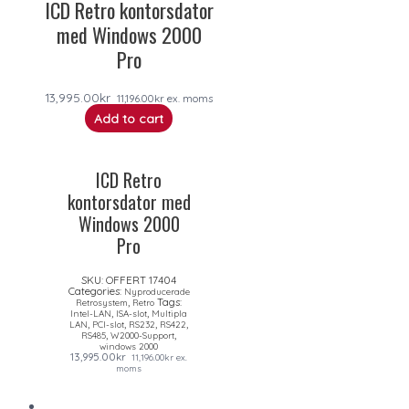
ICD Retro kontorsdator
med Windows 2000
Pro
13,995.00
kr
11,196.00
kr
ex. moms
Add to cart
ICD Retro
kontorsdator med
Windows 2000
Pro
SKU:
OFFERT 17404
Categories:
Nyproducerade
,
Tags:
Retrosystem
Retro
,
,
Intel-LAN
ISA-slot
Multipla
,
,
,
,
LAN
PCI-slot
RS232
RS422
,
,
RS485
W2000-Support
windows 2000
13,995.00
kr
11,196.00
kr
ex.
moms