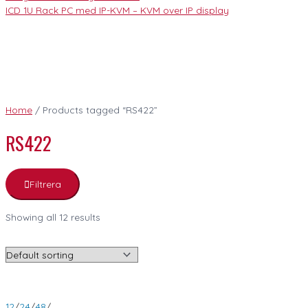
ICD 1U Rack PC med IP-KVM – KVM over IP display
Home
/ Products tagged “RS422”
RS422
Filtrera
Showing all 12 results
12
/
24
/
48
/