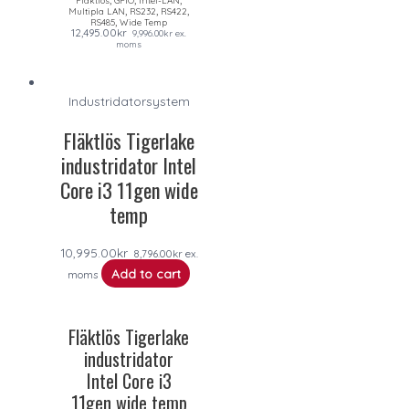
Fläktlös
GPIO
Intel-LAN
,
,
,
Multipla LAN
RS232
RS422
,
RS485
Wide Temp
12,495.00
kr
9,996.00
kr
ex.
moms
Industridatorsystem
Fläktlös Tigerlake
industridator Intel
Core i3 11gen wide
temp
10,995.00
kr
8,796.00
kr
ex.
Add to cart
moms
Fläktlös Tigerlake
industridator
Intel Core i3
11gen wide temp