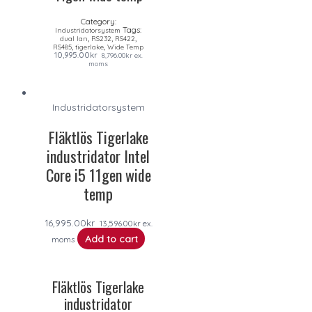
Category:
Tags:
Industridatorsystem
,
,
,
dual lan
RS232
RS422
,
,
RS485
tigerlake
Wide Temp
10,995.00
kr
8,796.00
kr
ex.
moms
Industridatorsystem
Fläktlös Tigerlake
industridator Intel
Core i5 11gen wide
temp
16,995.00
kr
13,596.00
kr
ex.
Add to cart
moms
Fläktlös Tigerlake
industridator