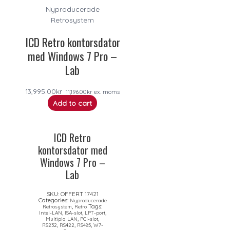
Nyproducerade
Retrosystem
ICD Retro kontorsdator
med Windows 7 Pro –
Lab
13,995.00
kr
11,196.00
kr
ex. moms
Add to cart
ICD Retro
kontorsdator med
Windows 7 Pro –
Lab
SKU:
OFFERT 17421
Categories:
Nyproducerade
,
Tags:
Retrosystem
Retro
,
,
,
Intel-LAN
ISA-slot
LPT-port
,
,
Multipla LAN
PCI-slot
,
,
,
RS232
RS422
RS485
W7-