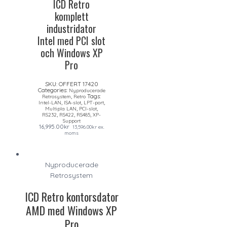
ICD Retro
komplett
industridator
Intel med PCI slot
och Windows XP
Pro
SKU:
OFFERT 17420
Categories:
Nyproducerade
,
Tags:
Retrosystem
Retro
,
,
,
Intel-LAN
ISA-slot
LPT-port
,
,
Multipla LAN
PCI-slot
,
,
,
RS232
RS422
RS485
XP-
Support
16,995.00
kr
13,596.00
kr
ex.
moms
Nyproducerade
Retrosystem
ICD Retro kontorsdator
AMD med Windows XP
Pro