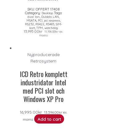
SKU:
OFFERT 17408
Category:
Tags:
Desktop
,
,
dual lan
Dubbla LAN
,
,
,
MSATA
PCI
pci express
,
,
,
RS232
RS422
RS485
SIM-
,
,
kort
TPM
watchdog
13,995.00
kr
11,196.00
kr
ex.
moms
Nyproducerade
Retrosystem
ICD Retro komplett
industridator Intel
med PCI slot och
Windows XP Pro
16,995.00
kr
13,596.00
kr
ex.
Add to cart
moms