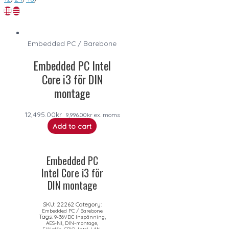
Embedded PC / Barebone
Embedded PC Intel
Core i3 för DIN
montage
12,495.00
kr
9,996.00
kr
ex. moms
Add to cart
Embedded PC
Intel Core i3 för
DIN montage
SKU:
22262
Category:
Embedded PC / Barebone
Tags:
,
9-36VDC Inspänning
,
,
AES-NI
DIN-montage
,
,
,