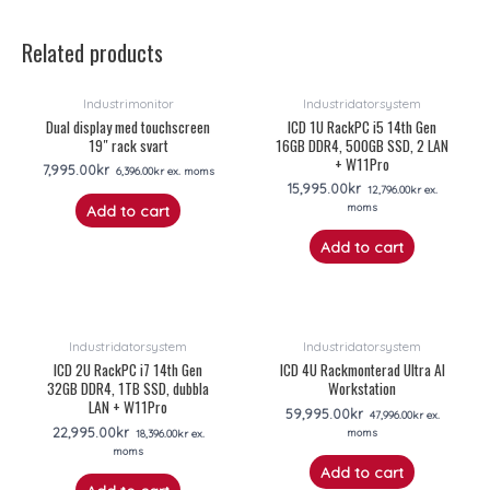
Related products
Industrimonitor
Industridatorsystem
Dual display med touchscreen
ICD 1U RackPC i5 14th Gen
19″ rack svart
16GB DDR4, 500GB SSD, 2 LAN
+ W11Pro
7,995.00
kr
6,396.00
kr
ex. moms
15,995.00
kr
12,796.00
kr
ex.
moms
Add to cart
Add to cart
Industridatorsystem
Industridatorsystem
ICD 2U RackPC i7 14th Gen
ICD 4U Rackmonterad Ultra AI
32GB DDR4, 1TB SSD, dubbla
Workstation
LAN + W11Pro
59,995.00
kr
47,996.00
kr
ex.
22,995.00
kr
moms
18,396.00
kr
ex.
moms
Add to cart