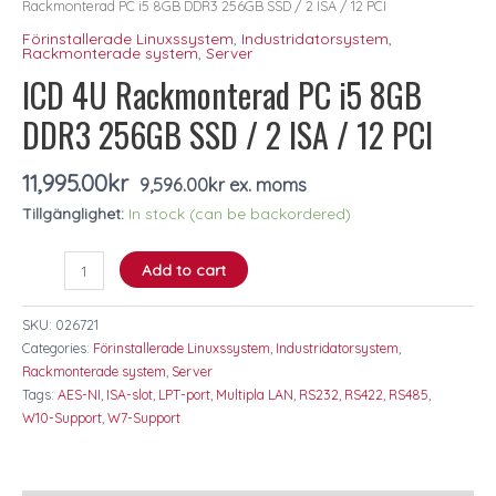
Rackmonterad PC i5 8GB DDR3 256GB SSD / 2 ISA / 12 PCI
8GB
Förinstallerade Linuxssystem
,
Industridatorsystem
,
DDR3
Rackmonterade system
,
Server
256GB
ICD 4U Rackmonterad PC i5 8GB
SSD
/
DDR3 256GB SSD / 2 ISA / 12 PCI
2
ISA
11,995.00
kr
9,596.00
kr
ex. moms
/
12
Tillgänglighet:
In stock (can be backordered)
PCI
quantity
Add to cart
SKU:
026721
Categories:
Förinstallerade Linuxssystem
,
Industridatorsystem
,
Rackmonterade system
,
Server
Tags:
AES-NI
,
ISA-slot
,
LPT-port
,
Multipla LAN
,
RS232
,
RS422
,
RS485
,
W10-Support
,
W7-Support