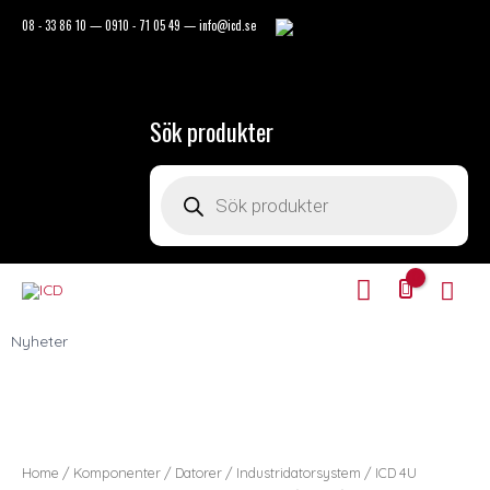
Hoppa
08 - 33 86 10
—
0910 - 71 05 49
—
info@icd.se
till
innehåll
Sök produkter
Products
search
Mitt
Huv
Konto
Nyheter
ICD
4U
Rackmonterad
PC
Home
/
Komponenter
/
Datorer
/
Industridatorsystem
/ ICD 4U
i5