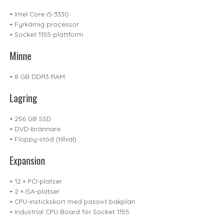
• Intel Core i5-3330
• Fyrkärnig processor
• Socket 1155-plattform
Minne
• 8 GB DDR3 RAM
Lagring
• 256 GB SSD
• DVD-brännare
• Floppy-stöd (tillval)
Expansion
• 12 × PCI-platser
• 2 × ISA-platser
• CPU-instickskort med passivt bakplan
• Industrial CPU Board för Socket 1155