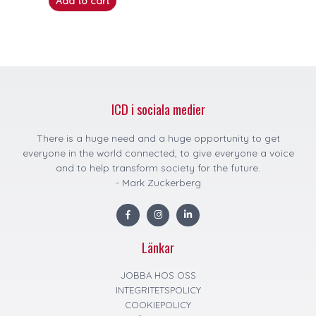
Add to cart
ICD i sociala medier
There is a huge need and a huge opportunity to get
everyone in the world connected, to give everyone a voice
and to help transform society for the future.
- Mark Zuckerberg
F
I
L
a
n
i
c
s
n
e
t
k
Länkar
b
a
e
o
g
d
o
r
i
k
a
n
JOBBA HOS OSS
m
INTEGRITETSPOLICY
COOKIEPOLICY