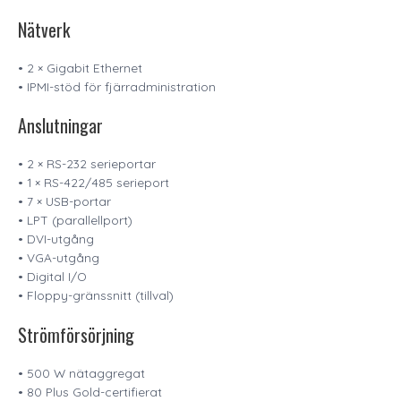
Nätverk
• 2 × Gigabit Ethernet
• IPMI-stöd för fjärradministration
Anslutningar
• 2 × RS-232 serieportar
• 1 × RS-422/485 serieport
• 7 × USB-portar
• LPT (parallellport)
• DVI-utgång
• VGA-utgång
• Digital I/O
• Floppy-gränssnitt (tillval)
Strömförsörjning
• 500 W nätaggregat
• 80 Plus Gold-certifierat