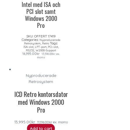
Intel med ISA och
PCI slot samt
Windows 2000
Pro
SKU:
OFFERT 17419
Categories:
Nyproducerade
,
Tags:
Retrosystem
Retro
,
,
,
ISA-slot
LPT-port
PCI-slot
,
RS232
W2000-Support
16,995.00
kr
13,596.00
kr
ex.
moms
Nyproducerade
Retrosystem
ICD Retro kontorsdator
med Windows 2000
Pro
13,995.00
kr
11,196.00
kr
ex. moms
Add to cart