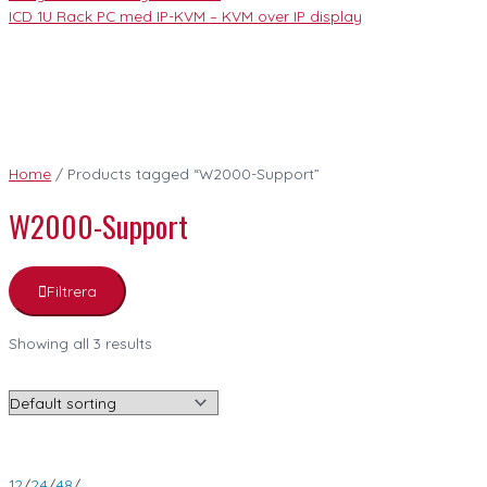
ICD 1U Rack PC med IP-KVM – KVM over IP display
Home
/ Products tagged “W2000-Support”
W2000-Support
Filtrera
Showing all 3 results
12
/
24
/
48
/