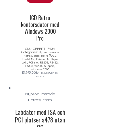
ICD Retro
kontorsdator med
Windows 2000
Pro
SKU:
OFFERT 17404
Categories:
Nyproducerade
,
Tags:
Retrosystem
Retro
,
,
Intel-LAN
ISA-slot
Multipla
,
,
,
,
LAN
PCI-slot
RS232
RS422
,
,
RS485
W2000-Support
windows 2000
13,995.00
kr
11,196.00
kr
ex.
moms
Nyproducerade
Retrosystem
Labdator med ISA och
PCI platser s478 utan