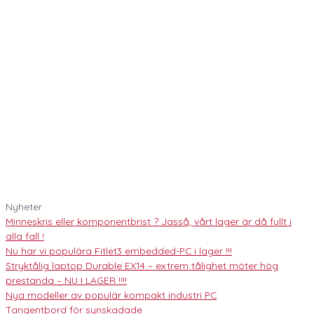
Nyheter
Minneskris eller komponentbrist ? Jasså, vårt lager är då fullt i
alla fall !
Nu har vi populära Fitlet3 embedded-PC i lager !!!
Stryktålig laptop Durable EX14 – extrem tålighet möter hög
prestanda – NU I LAGER !!!!
Nya modeller av populär kompakt industri PC
Tangentbord för synskadade