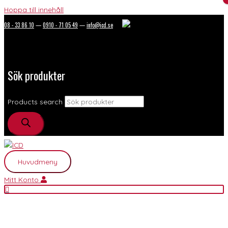
Hoppa till innehåll
08 - 33 86 10
—
0910 - 71 05 49
—
info@icd.se
Sök produkter
Products search
Huvudmeny
Mitt Konto