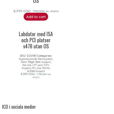
OS
8,995.00
kr
7,196.00
kr
ex. moms
Add to cart
Labdator med ISA
och PCI platser
s478 utan OS
SKU:
020181
Categories:
,
Nyproducerade Retrosystem
Tags:
,
Retro
98SE-Support
,
,
ISA-slot
LPT-port
NT4-
,
,
,
Support
PCI-slot
RS232
W2000-Support
8,995.00
kr
7,196.00
kr
ex.
moms
ICD i sociala medier