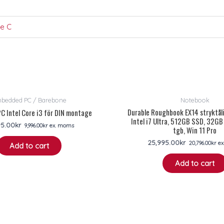
pe C
bedded PC / Barebone
Notebook
Durable Roughbook EX14 stryktål
C Intel Core i3 för DIN montage
Intel i7 Ultra, 512GB SSD, 32G
95.00
kr
9,996.00
kr
ex. moms
tgb, Win 11 Pro
25,995.00
kr
20,796.00
kr
ex
Add to cart
Add to cart