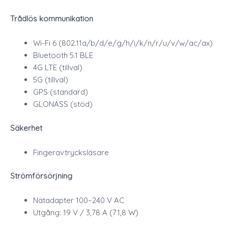
Trådlös kommunikation
Wi-Fi 6 (802.11a/b/d/e/g/h/i/k/n/r/u/v/w/ac/ax)
Bluetooth 5.1 BLE
4G LTE (tillval)
5G (tillval)
GPS (standard)
GLONASS (stöd)
Säkerhet
Fingeravtrycksläsare
Strömförsörjning
Nätadapter 100–240 V AC
Utgång: 19 V / 3,78 A (71,8 W)