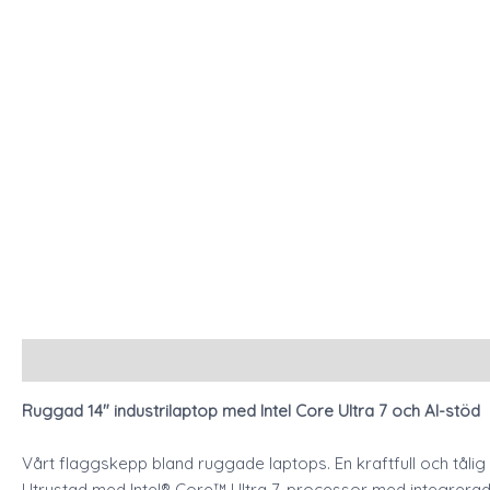
Description
Additional information
Ruggad 14″ industrilaptop med Intel Core Ultra 7 och AI-stöd
Vårt flaggskepp bland ruggade laptops. En kraftfull och tålig 
Utrustad med Intel® Core™ Ultra 7-processor med integrerad 