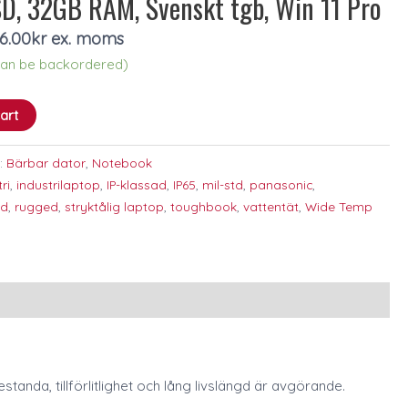
SD, 32GB RAM, Svenskt tgb, Win 11 Pro
6.00
kr
ex. moms
(can be backordered)
art
:
Bärbar dator
,
Notebook
ri
,
industrilaptop
,
IP-klassad
,
IP65
,
mil-std
,
panasonic
,
ad
,
rugged
,
stryktålig laptop
,
toughbook
,
vattentät
,
Wide Temp
tanda, tillförlitlighet och lång livslängd är avgörande.