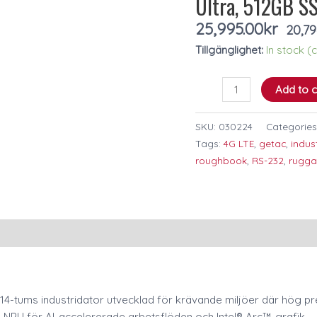
Ultra, 512GB S
Intel
25,995.00
kr
i7
20,79
Ultra,
Tillgänglighet:
In stock 
512GB
SSD,
Add to c
32GB
RAM,
SKU:
030224
Categories
Svenskt
Tags:
4G LTE
,
getac
,
indust
tgb,
roughbook
,
RS-232
,
rugg
Win
11
Pro
quantity
14-tums industridator utvecklad för krävande miljöer där hög pres
NPU för AI-accelererade arbetsflöden och Intel® Arc™-grafik.