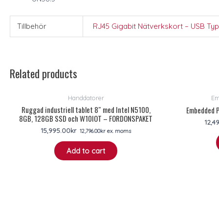
Tillbehör
RJ45 Gigabit Nätverkskort – USB Ty
Related products
Handdatorer
Em
Ruggad industriell tablet 8″ med Intel N5100,
Embedded P
8GB, 128GB SSD och W10IOT – FORDONSPAKET
12,4
15,995.00
kr
12,796.00
kr
ex. moms
Add to cart