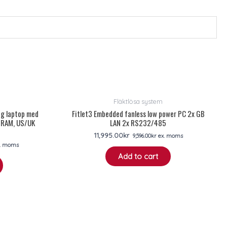
Fläktlösa system
ig laptop med
Fitlet3 Embedded fanless low power PC 2x GB
B RAM, US/UK
LAN 2x RS232/485
11,995.00
kr
9,596.00
kr
ex. moms
. moms
Add to cart