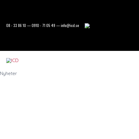
Hoppa
till
innehåll
08 - 33 86 10
—
0910 - 71 05 49
—
info@icd.se
Nyheter