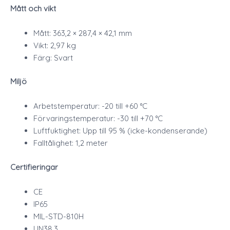
Mått och vikt
Mått: 363,2 × 287,4 × 42,1 mm
Vikt: 2,97 kg
Färg: Svart
Miljö
Arbetstemperatur: -20 till +60 °C
Förvaringstemperatur: -30 till +70 °C
Luftfuktighet: Upp till 95 % (icke-kondenserande)
Falltålighet: 1,2 meter
Certifieringar
CE
IP65
MIL-STD-810H
UN38.3