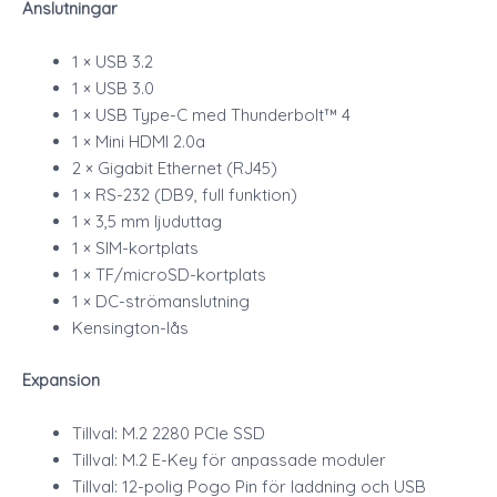
Anslutningar
1 × USB 3.2
1 × USB 3.0
1 × USB Type-C med Thunderbolt™ 4
1 × Mini HDMI 2.0a
2 × Gigabit Ethernet (RJ45)
1 × RS-232 (DB9, full funktion)
1 × 3,5 mm ljuduttag
1 × SIM-kortplats
1 × TF/microSD-kortplats
1 × DC-strömanslutning
Kensington-lås
Expansion
Tillval: M.2 2280 PCIe SSD
Tillval: M.2 E-Key för anpassade moduler
Tillval: 12-polig Pogo Pin för laddning och USB