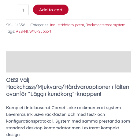
Add to cart
SKU:
14836
Categories:
Industridatorsystem
,
Rackmonterade system
Tags:
AES-NI
,
W10-Support
Description
Additional information
OBS! Välj
Rackchassi/Mjukvara/Hårdvaruoptioner i fälten
ovanför “Lägg i kundkorg”-knappen!
Komplett Intelbaserat Comet Lake rackmonterat system.
Levereras inklusive rackfästen och med test- och
konfigurationsprotokoll. System med samma prestanda som
standard desktop kontorsdator men i extremt kompakt
design.