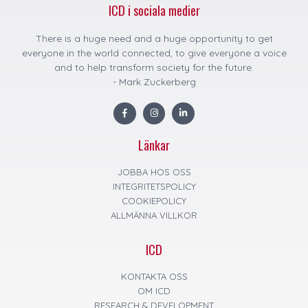
ICD i sociala medier
There is a huge need and a huge opportunity to get
everyone in the world connected, to give everyone a voice
and to help transform society for the future.
- Mark Zuckerberg
F
I
L
a
n
i
c
s
n
e
t
k
Länkar
b
a
e
o
g
d
o
r
i
k
a
n
JOBBA HOS OSS
m
INTEGRITETSPOLICY
COOKIEPOLICY
ALLMÄNNA VILLKOR
ICD
KONTAKTA OSS
OM ICD
RESEARCH & DEVELOPMENT