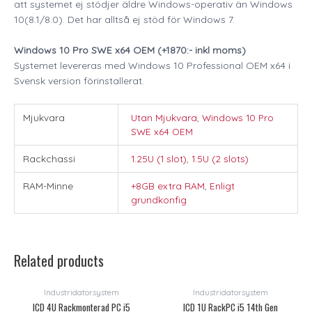
att systemet ej stödjer äldre Windows-operativ än Windows
10(8.1/8.0). Det har alltså ej stöd för Windows 7.
Windows 10 Pro SWE x64 OEM (+1870:- inkl moms)
Systemet levereras med Windows 10 Professional OEM x64 i
Svensk version förinstallerat.
Mjukvara
Utan Mjukvara
,
Windows 10 Pro
SWE x64 OEM
Rackchassi
1.25U (1 slot)
,
1.5U (2 slots)
RAM-Minne
+8GB extra RAM
,
Enligt
grundkonfig
Related products
Industridatorsystem
Industridatorsystem
ICD 4U Rackmonterad PC i5
ICD 1U RackPC i5 14th Gen