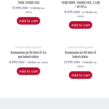
16GB 240GB SSD
16GB DDR4, 500GB SSD, 2 LAN
+ W11Pro
13,995.00
kr
11,196.00
kr
ex.
15,995.00
kr
moms
12,796.00
kr
ex.
moms
Add to cart
Add to cart
Industridatorsystem
Industridatorsystem
Rackmonterad 4U Intel i5 9:e
Rackmonterad 4U Intel i9
gen Industridator
Industridator
8,995.00
kr
21,995.00
kr
7,196.00
kr
ex. moms
17,596.00
kr
ex.
moms
Add to cart
Add to cart