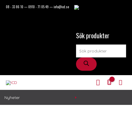
Hoppa
Products
08 - 33 86 10
—
0910 - 71 05 49
—
info@icd.se
till
innehåll
search
Sök produkter
Mitt
Huv
Konto
Nyheter
ICD
1.25U
/