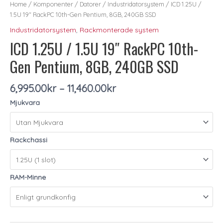
1.5U
Home
/
Komponenter
/
Datorer
/
Industridatorsystem
/ ICD 1.25U /
19"
1.5U 19″ RackPC 10th-Gen Pentium, 8GB, 240GB SSD
RackPC
Industridatorsystem
,
Rackmonterade system
10th-
ICD 1.25U / 1.5U 19″ RackPC 10th-
Gen
Pentium,
Gen Pentium, 8GB, 240GB SSD
8GB,
240GB
SSD
6,995.00
kr
–
11,460.00
kr
quantity
Mjukvara
Rackchassi
RAM-Minne