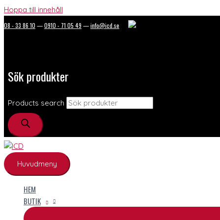
Hoppa till innehåll
08 - 33 86 10
—
0910 - 71 05 49
—
info@icd.se
Sök produkter
Products search
Huvudmeny
HEM
BUTIK