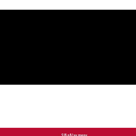
Slå på/av meny