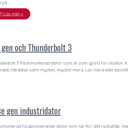
t på …
W)
Läs mer »
 gen och Thunderbolt 3
derbolt 3 Rackmonterad dator som är som gjord för studion. Kr
abb hårddisk samt mycket, mycket mera. Läs mera eller beställ d
e gen industridator
kmonterad högpresterande dator som tar 4U i ditt rackskåp. Har 