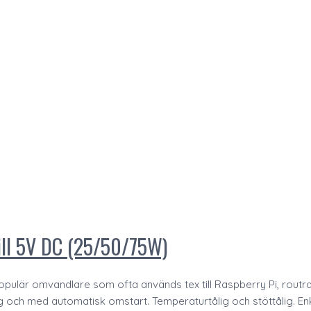
ll 5V DC (25/50/75W)
ulär omvandlare som ofta används tex till Raspberry Pi, routra
ng och med automatisk omstart. Temperaturtålig och stöttålig. E