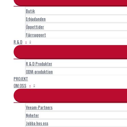
Butik
Erbjudanden
Öppettider
Fjärrsupport
R & D
R & D Produkter
ODM-produktion
PROJEKT
OM OSS
Veeam-Partners
Nyheter
Jobba hos oss