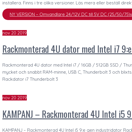
installera. Finns i tre olika versioner. Läs mera eller beställ direk
NY VERSION – Omvandlare 24/12V DC till 5V DC (25/50/75
nov
20
2019
Rackmonterad 4U dator med Intel i7 9:e
Rackmonterad 4U dator med Intel i7 / 16GB / 512GB SSD / Thun
mycket och snabbt RAM-minne, USB C, Thunderbolt 3 och blixtsn
Rackdator i7 Thunderbolt 3
nov
20
2019
KAMPANJ – Rackmonterad 4U Intel i5 9:
KAMPANJ – Rackmonterad 4U Intel i5 9:e gen industridator Rac