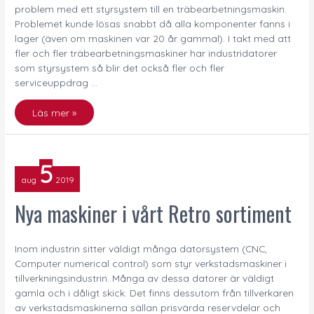
problem med ett styrsystem till en träbearbetningsmaskin.
Problemet kunde lösas snabbt då alla komponenter fanns i
lager (även om maskinen var 20 år gammal). I takt med att
fler och fler träbearbetningsmaskiner har industridatorer
som styrsystem så blir det också fler och fler
serviceuppdrag …
Läs mer »
Nya
5
maskiner
aug
2019
i
vårt
Nya maskiner i vårt Retro sortiment
Retro
sortiment
Inom industrin sitter väldigt många datorsystem (CNC,
Computer numerical control) som styr verkstadsmaskiner i
tillverkningsindustrin. Många av dessa datorer är väldigt
gamla och i dåligt skick. Det finns dessutom från tillverkaren
av verkstadsmaskinerna sällan prisvärda reservdelar och