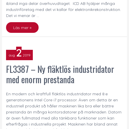
ibland inga delar överhuvudtaget. ICD AB hjälper många
industriföretag med det vi kallar för elektronikrekonstruktion.
Det vi menar är …
Läs mer »
FL3387
2
–
aug
2019
Ny
fläktlös
FL3387 – Ny fläktlös industridator
industridator
med enorm prestanda
med
enorm
prestanda
En modern och kraftfull fläktlös industridator med 8:e
generationens Intel Core i7 processor. Även om detta är en
industriell produkt så håller maskinen lika bra eller bättre
prestanda än många kontorsdatorer på marknaden. Datorn
är även fullmatad med alla tänkbara funktioner som kan
efterfrågas i industriella projekt. Maskinen har bland annat