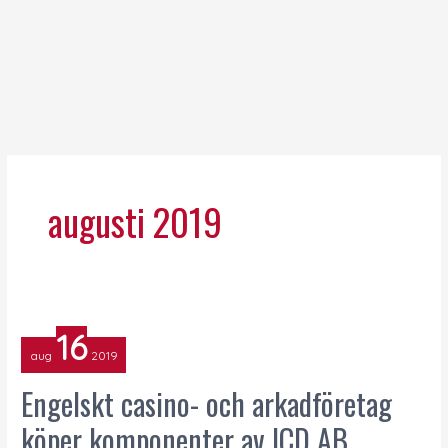
augusti 2019
Engelskt
16
casino-
aug
2019
och
arkadföretag
Engelskt casino- och arkadföretag
köper
köper komponenter av ICD AB
komponenter
av