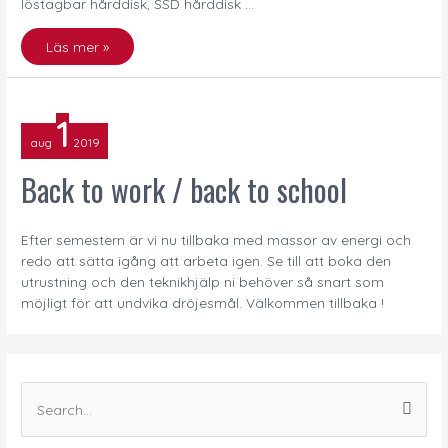
löstagbar hårddisk, SSD hårddisk …
Läs mer »
1
aug
2019
Back to work / back to school
Efter semestern är vi nu tillbaka med massor av energi och
redo att sätta igång att arbeta igen. Se till att boka den
utrustning och den teknikhjälp ni behöver så snart som
möjligt för att undvika dröjesmål. Välkommen tillbaka !
S
ö