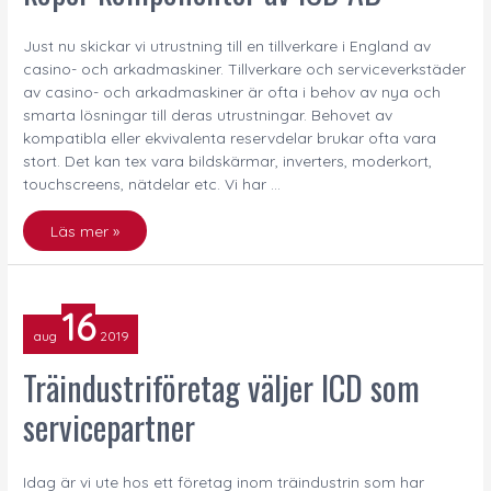
ICD
Just nu skickar vi utrustning till en tillverkare i England av
AB
casino- och arkadmaskiner. Tillverkare och serviceverkstäder
av casino- och arkadmaskiner är ofta i behov av nya och
smarta lösningar till deras utrustningar. Behovet av
kompatibla eller ekvivalenta reservdelar brukar ofta vara
stort. Det kan tex vara bildskärmar, inverters, moderkort,
touchscreens, nätdelar etc. Vi har …
Läs mer »
Träindustriföretag
16
väljer
aug
2019
ICD
som
Träindustriföretag väljer ICD som
servicepartner
servicepartner
Idag är vi ute hos ett företag inom träindustrin som har