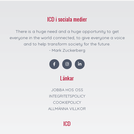
ICD i sociala medier
There is a huge need and a huge opportunity to get
everyone in the world connected, to give everyone a voice
and to help transform society for the future.
- Mark Zuckerberg
F
I
L
a
n
i
c
s
n
e
t
k
Länkar
b
a
e
o
g
d
o
r
i
k
a
n
JOBBA HOS OSS
m
INTEGRITETSPOLICY
COOKIEPOLICY
ALLMÄNNA VILLKOR
ICD