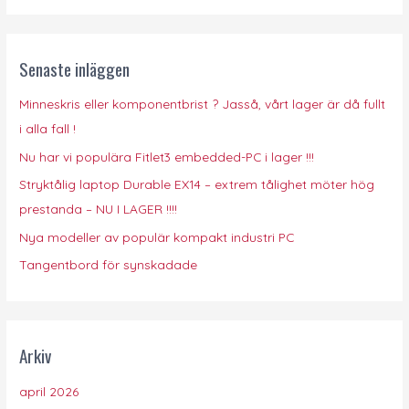
k
e
Senaste inläggen
f
t
Minneskris eller komponentbrist ? Jasså, vårt lager är då fullt
e
i alla fall !
r
Nu har vi populära Fitlet3 embedded-PC i lager !!!
:
Stryktålig laptop Durable EX14 – extrem tålighet möter hög
prestanda – NU I LAGER !!!!
Nya modeller av populär kompakt industri PC
Tangentbord för synskadade
Arkiv
april 2026