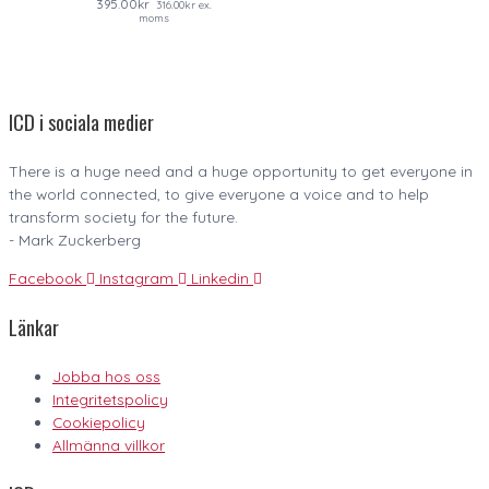
395.00
kr
316.00
kr
ex.
moms
ICD i sociala medier
There is a huge need and a huge opportunity to get everyone in
the world connected, to give everyone a voice and to help
transform society for the future.
- Mark Zuckerberg
Facebook
Instagram
Linkedin
Länkar
Jobba hos oss
Integritetspolicy
Cookiepolicy
Allmänna villkor