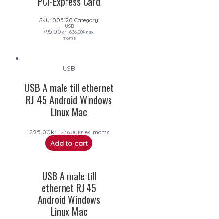
PCI-Express Card
SKU:
005120
Category:
USB
795.00
kr
636.00
kr
ex.
moms
USB
USB A male till ethernet
RJ 45 Android Windows
Linux Mac
295.00
kr
236.00
kr
ex. moms
Add to cart
USB A male till
ethernet RJ 45
Android Windows
Linux Mac