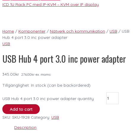
ICD 1U Rack PC med IP-KVM – KVM over IP display
Home
/
Komponenter
/
Nätverk och kommunikation
/
USB
/ USB
Hub 4 port 3.0 inc power adapter
USB
USB Hub 4 port 3.0 inc power adapter
345.00
kr
276.00
kr
ex. moms
Tillgänglighet:
In stock (can be backordered)
USB Hub 4 port 3.0 inc power adapter quantity
Add to cart
SKU:
SKU-1928
Category:
USB
Description