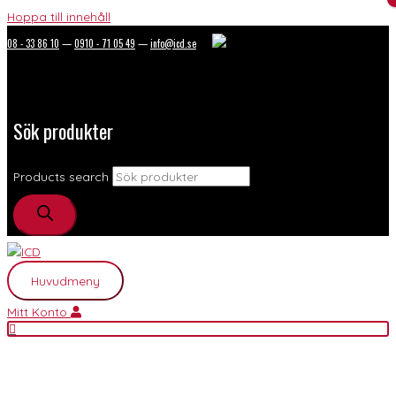
Hoppa till innehåll
08 - 33 86 10
—
0910 - 71 05 49
—
info@icd.se
Sök produkter
Products search
Huvudmeny
Mitt Konto