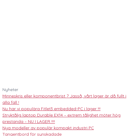
Nyheter
Minneskris eller komponentbrist ? Jasså, vårt lager är då fullt i
alla fall !
Nu har vi populära Fitlet3 embedded-PC i lager !!!
Stryktålig laptop Durable EX14 – extrem tålighet möter hög
prestanda – NU I LAGER !!!!
Nya modeller av populär kompakt industri PC
Tangentbord för synskadade