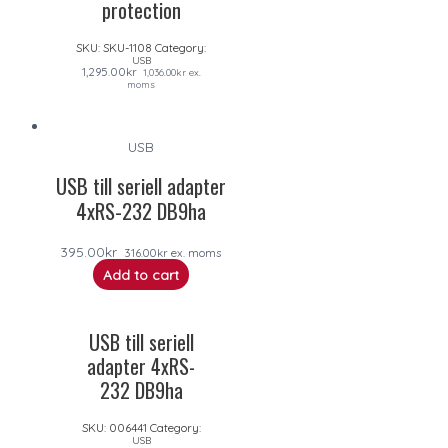
protection
SKU:
SKU-1108
Category:
USB
1,295.00
kr
1,036.00
kr
ex.
moms
USB
USB till seriell adapter
4xRS-232 DB9ha
395.00
kr
316.00
kr
ex. moms
Add to cart
USB till seriell
adapter 4xRS-
232 DB9ha
SKU:
006441
Category:
USB