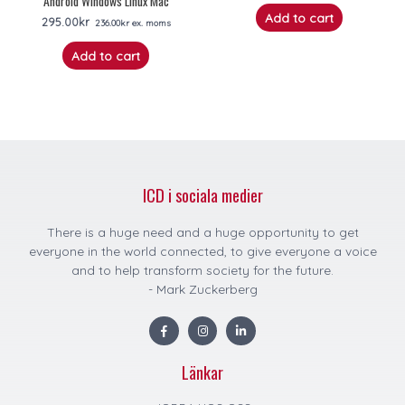
Android Windows Linux Mac
Add to cart
295.00
kr
236.00
kr
ex. moms
Add to cart
ICD i sociala medier
There is a huge need and a huge opportunity to get
everyone in the world connected, to give everyone a voice
and to help transform society for the future.
- Mark Zuckerberg
F
I
L
a
n
i
c
s
n
e
t
k
Länkar
b
a
e
o
g
d
o
r
i
k
a
n