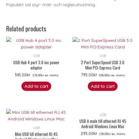
Populärt vid styr- mät- och reglerutrustning.
Related products
USB
USB
USB Hub 4 port 3.0 inc power
2 Port SuperSpeed USB 3.0
adapter
Mini PCI-Express Card
345.00
kr
795.00
kr
276.00
kr
ex. moms
636.00
kr
ex. moms
Add to cart
Add to cart
USB
USB A male till ethernet RJ 45
Android Windows Linux Mac
USB
Mini USB till ethernet RJ 45
295.00
kr
236.00
kr
ex. moms