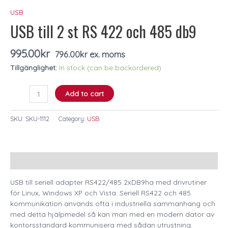
RS
USB
422
USB till 2 st RS 422 och 485 db9
och
485
db9
995.00
kr
796.00
kr
ex. moms
quantity
Tillgänglighet:
In stock (can be backordered)
Add to cart
SKU:
SKU-1112
Category:
USB
Description
USB till seriell adapter RS422/485 2xDB9ha med drivrutiner
för Linux, Windows XP och Vista. Seriell RS422 och 485
kommunikation används ofta i industriella sammanhang och
med detta hjälpmedel så kan man med en modern dator av
kontorsstandard kommunisera med sådan utrustning.