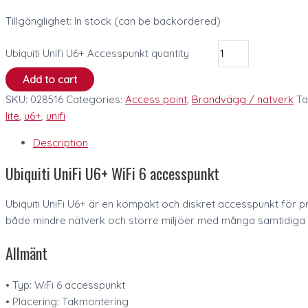
Tillgänglighet:
In stock (can be backordered)
Ubiquiti Unifi U6+ Accesspunkt quantity
Add to cart
SKU:
028516
Categories:
Access point
,
Brandvägg / nätverk
Ta
lite
,
u6+
,
unifi
Description
Ubiquiti UniFi U6+ WiFi 6 accesspunkt
Ubiquiti UniFi U6+ är en kompakt och diskret accesspunkt för pro
både mindre nätverk och större miljöer med många samtidiga k
Allmänt
• Typ: WiFi 6 accesspunkt
• Placering: Takmontering