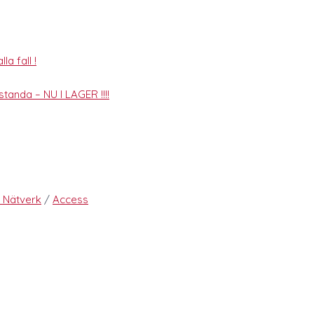
la fall !
tanda – NU I LAGER !!!!
t Nätverk
/
Access