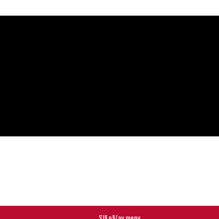
Slå på/av meny