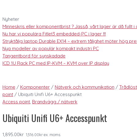
Nyheter
Minneskris eller komponentbrist ? Jasså, vårt lager är då fullt i al
Nu har vi populära Fitlet3 embedded-PC i lager !!!
Stryktålig laptop Durable EX14 – extrem tålighet möter hög pres
Nya modeller av populär kompakt industri PC
Tangentbord för synskadade
ICD 1U Rack PC med IP-KVM – KVM over IP display
Home
/
Komponenter
/
Nätverk och kommunikation
/
Trådlös
point
/ Ubiquiti Unifi U6+ Accesspunkt
Access point
,
Brandvägg / nätverk
Ubiquiti Unifi U6+ Accesspunkt
1,895.00
kr
1,516.00
kr
ex. moms