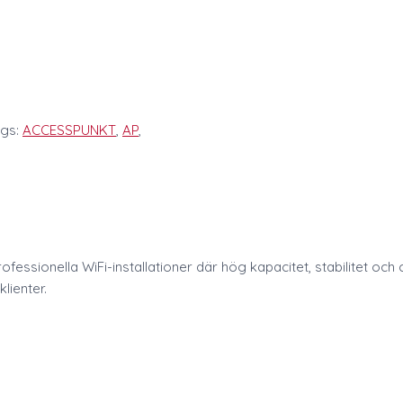
gs:
ACCESSPUNKT
,
AP
,
fessionella WiFi-installationer där hög kapacitet, stabilitet och
lienter.