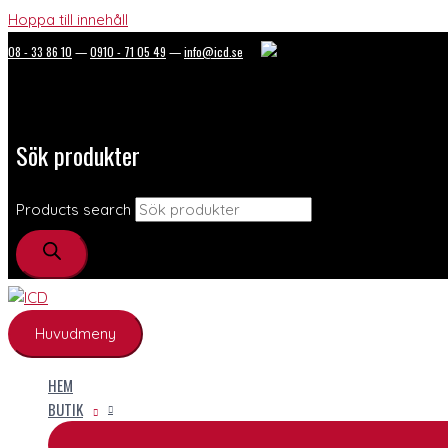
Hoppa till innehåll
08 - 33 86 10
—
0910 - 71 05 49
—
info@icd.se
Sök produkter
Products search
Huvudmeny
HEM
BUTIK