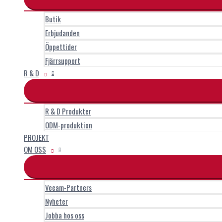
Butik
Erbjudanden
Öppettider
Fjärrsupport
R & D
R & D Produkter
ODM-produktion
PROJEKT
OM OSS
Veeam-Partners
Nyheter
Jobba hos oss