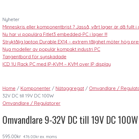
Nyheter
Minneskris eller komponentbrist ? Jasså, vårt lager är då fullt i al
Nu har vi populära Fitlet3 embedded-PC i lager !!!
Stryktålig laptop Durable EX14 – extrem tålighet möter hög pres
Nya modeller av populär kompakt industri PC
Tangentbord för synskadade
ICD 1U Rack PC med IP-KVM – KVM over IP display
Home
/
Komponenter
/
Nätaggregat
/
Omvandlare / Regulat
32V DC till 19V DC 100W
Omvandlare / Regulatorer
Omvandlare 9-32V DC till 19V DC 100W
595.00
kr
476.00
kr
ex. moms