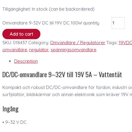
Tillgänglighet:
In stock (can be backordered)
Omvandlare 9-32V DC till 19V DC 100W quantity
Add to cart
SKU:
018437
Category:
Omvandlare / Regulatorer
Tags:
19VD
omvandlare
,
regulator
,
spänningsomvandlare
Description
DC/DC-omvandlare 9–32V till 19V 5A – Vattentät
Kompakt och robust DC/DC-omvandlare för fordon, industri och m
surfplattor, bildskärmar och annan elektronik som kräver 19V 
Ingång
• 9–32 V DC