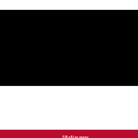
Slå på/av meny