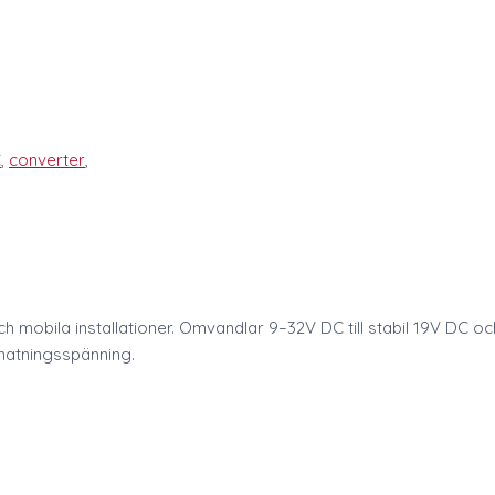
C
,
converter
,
obila installationer. Omvandlar 9–32V DC till stabil 19V DC och
matningsspänning.