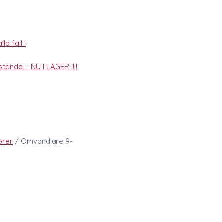
la fall !
tanda – NU I LAGER !!!!
orer
/ Omvandlare 9-