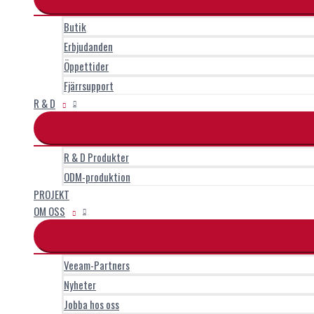
Butik
Erbjudanden
Öppettider
Fjärrsupport
R & D
R & D Produkter
ODM-produktion
PROJEKT
OM OSS
Veeam-Partners
Nyheter
Jobba hos oss