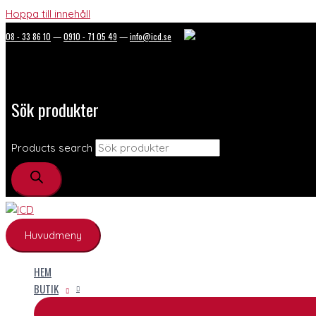
Hoppa till innehåll
08 - 33 86 10
—
0910 - 71 05 49
—
info@icd.se
Sök produkter
Products search
Huvudmeny
HEM
BUTIK