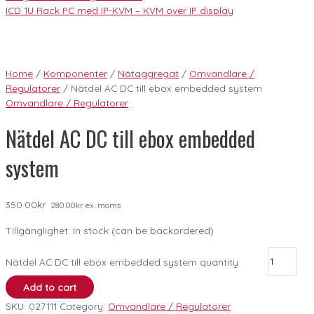
ICD 1U Rack PC med IP-KVM – KVM over IP display
Home
/
Komponenter
/
Nätaggregat
/
Omvandlare /
Regulatorer
/ Nätdel AC DC till ebox embedded system
Omvandlare / Regulatorer
Nätdel AC DC till ebox embedded
system
350.00
kr
280.00
kr
ex. moms
Tillgänglighet:
In stock (can be backordered)
Nätdel AC DC till ebox embedded system quantity
Add to cart
SKU:
027111
Category:
Omvandlare / Regulatorer