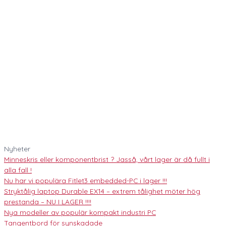
Nyheter
Minneskris eller komponentbrist ? Jasså, vårt lager är då fullt i
alla fall !
Nu har vi populära Fitlet3 embedded-PC i lager !!!
Stryktålig laptop Durable EX14 – extrem tålighet möter hög
prestanda – NU I LAGER !!!!
Nya modeller av populär kompakt industri PC
Tangentbord för synskadade