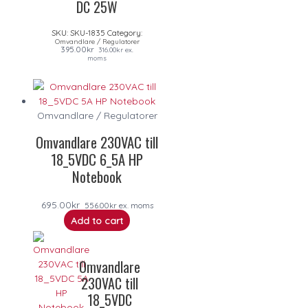
DC 25W
SKU:
SKU-1835
Category:
Omvandlare / Regulatorer
395.00
kr
316.00
kr
ex.
moms
Omvandlare / Regulatorer
Omvandlare 230VAC till
18_5VDC 6_5A HP
Notebook
695.00
kr
556.00
kr
ex. moms
Add to cart
Omvandlare
230VAC till
18_5VDC