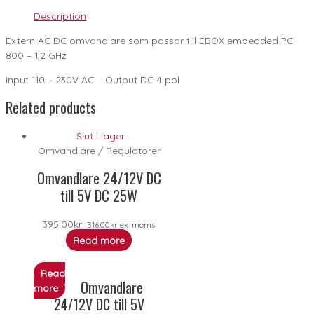
Description
Extern AC DC omvandlare som passar till EBOX embedded PC
800 – 1,2 GHz
Input 110 – 230V AC Output DC 4 pol
Related products
Slut i lager
Omvandlare / Regulatorer
Omvandlare 24/12V DC
till 5V DC 25W
395.00
kr
316.00
kr
ex. moms
Read more
Read
Omvandlare
more
24/12V DC till 5V