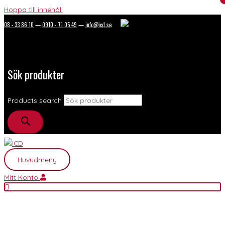
Hoppa till innehåll
08 - 33 86 10
—
0910 - 71 05 49
—
info@icd.se
Sök produkter
Products search
Huvudmeny
Mitt Konto