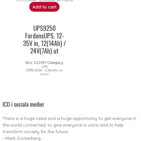
6,396.00
kr
ex. moms
Add to cart
UPS9250
FordonsUPS, 12-
35V in, 12(14Ah) /
24V(7Ah) ut
SKU:
022937
Category:
UPS
7,995.00
kr
6,396.00
kr
ex.
moms
ICD i sociala medier
There is a huge need and a huge opportunity to get everyone in
the world connected, to give everyone a voice and to help
transform society for the future.
- Mark Zuckerberg