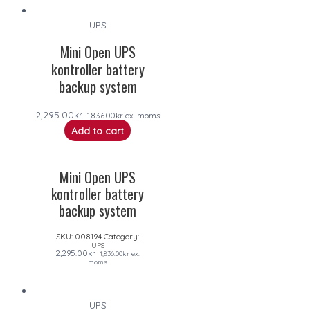
UPS
Mini Open UPS
kontroller battery
backup system
2,295.00
kr
1,836.00
kr
ex. moms
Add to cart
Mini Open UPS
kontroller battery
backup system
SKU:
008194
Category:
UPS
2,295.00
kr
1,836.00
kr
ex.
moms
UPS