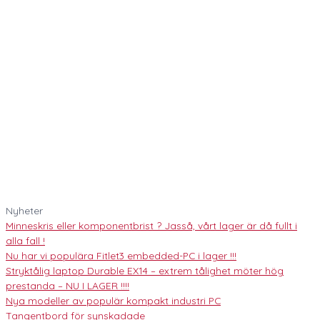
Nyheter
Minneskris eller komponentbrist ? Jasså, vårt lager är då fullt i
alla fall !
Nu har vi populära Fitlet3 embedded-PC i lager !!!
Stryktålig laptop Durable EX14 – extrem tålighet möter hög
prestanda – NU I LAGER !!!!
Nya modeller av populär kompakt industri PC
Tangentbord för synskadade