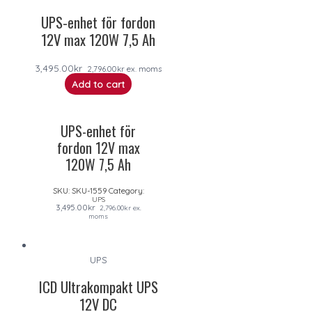
UPS-enhet för fordon
12V max 120W 7,5 Ah
3,495.00
kr
2,796.00
kr
ex. moms
Add to cart
UPS-enhet för
fordon 12V max
120W 7,5 Ah
SKU:
SKU-1559
Category:
UPS
3,495.00
kr
2,796.00
kr
ex.
moms
UPS
ICD Ultrakompakt UPS
12V DC