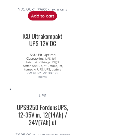
995.00
kr
796.00
kr
ex. moms
Add to cart
ICD Ultrakompakt
UPS 12V DC
SKU:
Fit-Uptime
Categories:
,
UPS
IoT -
Tags:
Internet of things
,
,
,
batteribackup
fit-uptime
iot
,
,
kompakt UPS
UPS
uptime
995.00
kr
796.00
kr
ex.
moms
UPS
UPS9250 FordonsUPS,
12-35V in, 12(14Ah) /
24V(7Ah) ut
7,995.00
kr