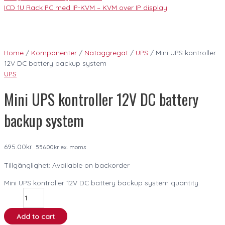
ICD 1U Rack PC med IP-KVM – KVM over IP display
Home
/
Komponenter
/
Nätaggregat
/
UPS
/ Mini UPS kontroller
12V DC battery backup system
UPS
Mini UPS kontroller 12V DC battery
backup system
695.00
kr
556.00
kr
ex. moms
Tillgänglighet:
Available on backorder
Mini UPS kontroller 12V DC battery backup system quantity
Add to cart