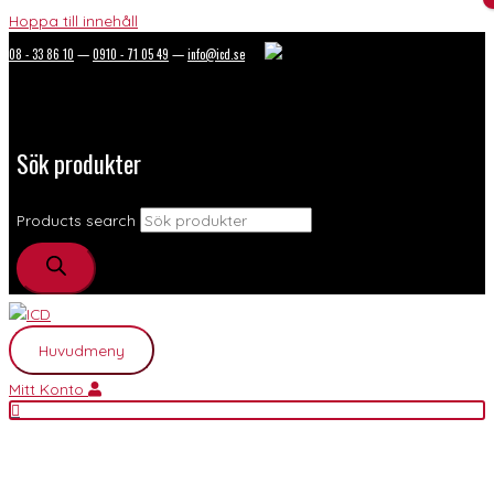
Hoppa till innehåll
08 - 33 86 10
—
0910 - 71 05 49
—
info@icd.se
Sök produkter
Products search
Huvudmeny
Mitt Konto