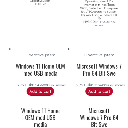
Operativsystem
,
Operativsystem
IoT -
0.00
kr
Tags:
Internet of things
,
,
,
10IOT
Embedded
Enterprise
,
,
,
iot
LTSC
operating system
,
,
OS
win 10 iot
Windows IOT
10
1,495.00
kr
1,196.00
kr
ex.
moms
Operativsystem
Operativsystem
Windows 11 Home OEM
Microsoft Windows 7
med USB media
Pro 64 Bit Swe
1,795.00
kr
1,995.00
kr
1,436.00
kr
ex. moms
1,596.00
kr
ex. moms
Add to cart
Add to cart
Windows 11 Home
Microsoft
OEM med USB
Windows 7 Pro 64
media
Bit Swe