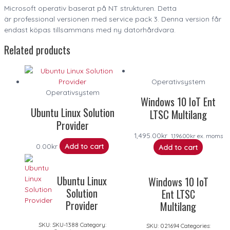
Microsoft operativ baserat på NT strukturen. Detta
är professional versionen med service pack 3. Denna version får
endast köpas tillsammans med ny datorhårdvara.
Related products
Operativsystem
Operativsystem
Windows 10 IoT Ent
Ubuntu Linux Solution
LTSC Multilang
Provider
1,495.00
kr
1,196.00
kr
ex. moms
0.00
kr
Add to cart
Add to cart
Ubuntu Linux
Windows 10 IoT
Solution
Ent LTSC
Provider
Multilang
SKU:
SKU-1388
Category:
SKU:
021694
Categories: