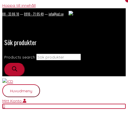
Hoppa till innehåll
08 - 33 86 10
—
0910 - 71 05 49
—
info@icd.se
Sök produkter
Products search
Huvudmeny
Mitt Konto