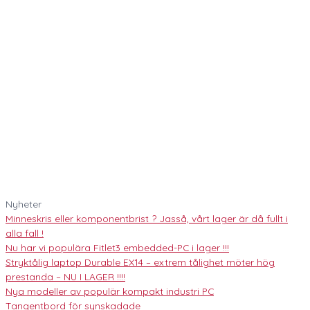
Nyheter
Minneskris eller komponentbrist ? Jasså, vårt lager är då fullt i
alla fall !
Nu har vi populära Fitlet3 embedded-PC i lager !!!
Stryktålig laptop Durable EX14 – extrem tålighet möter hög
prestanda – NU I LAGER !!!!
Nya modeller av populär kompakt industri PC
Tangentbord för synskadade