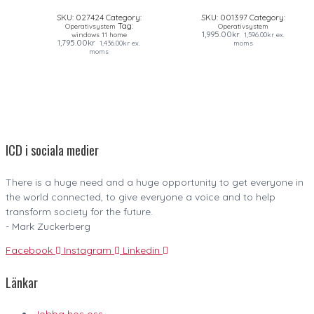
SKU:
027424
Category:
SKU:
001397
Category:
Tag:
Operativsystem
Operativsystem
1,995.00
kr
windows 11 home
1,596.00
kr
ex.
1,795.00
kr
1,436.00
kr
ex.
moms
moms
ICD i sociala medier
There is a huge need and a huge opportunity to get everyone in
the world connected, to give everyone a voice and to help
transform society for the future.
- Mark Zuckerberg
Facebook
Instagram
Linkedin
Länkar
Jobba hos oss