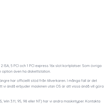
 ISA, 5 PCI och 1 PCI express 16x slot kortplatser. Som övriga
 option även ha diskettstation.
e har officiellt stöd från tillverkaren. I många fall är det
t vi ändå erbjuder maskinen utan OS är att vissa ändå vill göra
Win 3.11, 95, 98 eller NT) har vi andra maskintyper. Kontakta