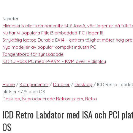
Nyheter
Minneskris eller komponentbrist ? Jasså, vårt lager är då fullt i al
Nu har vi populära Fitlet3 embedded-PC i lager !!!
Stryktålig laptop Durable EX14 – extrem tålighet möter hög pres
Nya modeller av populär kompakt industri PC
Tangentbord för synskadade
ICD 1U Rack PC med IP-KVM – KVM over IP display
Home
/
Komponenter
/
Datorer
/
Desktop
/ ICD Retro Labdat
platser s775 utan OS
Desktop
,
Nyproducerade Retrosystem
,
Retro
ICD Retro Labdator med ISA och PCI pla
OS