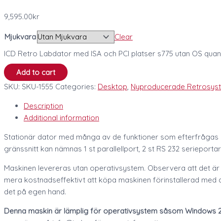
9,595.00
kr
Mjukvara
Clear
ICD Retro Labdator med ISA och PCI platser s775 utan OS quant
Add to cart
SKU:
SKU-1555
Categories:
Desktop
,
Nyproducerade Retrosys
Description
Additional information
Stationär dator med många av de funktioner som efterfrågas i in
gränssnitt kan nämnas 1 st parallellport, 2 st RS 232 seriepor
Maskinen levereras utan operativsystem. Observera att det är gan
mera kostnadseffektivt att köpa maskinen förinstallerad med det
det på egen hand.
Denna maskin är lämplig för operativsystem såsom Windows 2000,