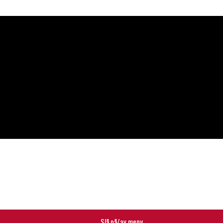
Slå på/av meny