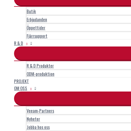
Butik
Erbjudanden
Öppettider
Fjärrsupport
R & D
R & D Produkter
ODM-produktion
PROJEKT
OM OSS
Veeam-Partners
Nyheter
Jobba hos oss