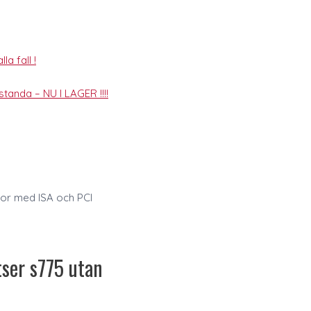
la fall !
tanda – NU I LAGER !!!!
or med ISA och PCI
tser s775 utan