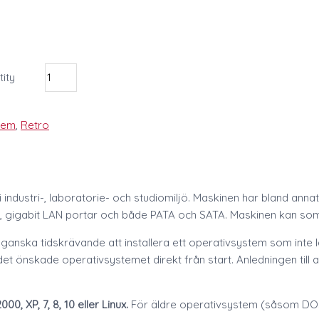
ity
tem
,
Retro
dustri-, laboratorie- och studiomiljö. Maskinen har bland annat 2
tar, gigabit LAN portar och både PATA och SATA. Maskinen kan som
ska tidskrävande att installera ett operativsystem som inte längr
 önskade operativsystemet direkt från start. Anledningen till at
 XP, 7, 8, 10 eller Linux.
För äldre operativsystem (såsom DOS, 