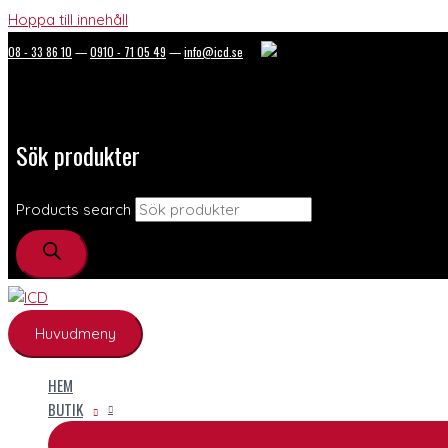
Hoppa till innehåll
08 - 33 86 10
—
0910 - 71 05 49
—
info@icd.se
Sök produkter
Products search
Huvudmeny
HEM
BUTIK