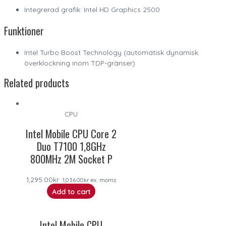
Integrerad grafik: Intel HD Graphics 2500
Funktioner
Intel Turbo Boost Technology (automatisk dynamisk
överklockning inom TDP-gränser)
Related products
CPU
Intel Mobile CPU Core 2
Duo T7100 1,8GHz
800MHz 2M Socket P
1,295.00
kr
1,036.00
kr
ex. moms
Add to cart
Intel Mobile CPU