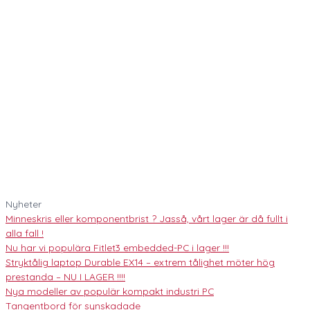
Nyheter
Minneskris eller komponentbrist ? Jasså, vårt lager är då fullt i
alla fall !
Nu har vi populära Fitlet3 embedded-PC i lager !!!
Stryktålig laptop Durable EX14 – extrem tålighet möter hög
prestanda – NU I LAGER !!!!
Nya modeller av populär kompakt industri PC
Tangentbord för synskadade