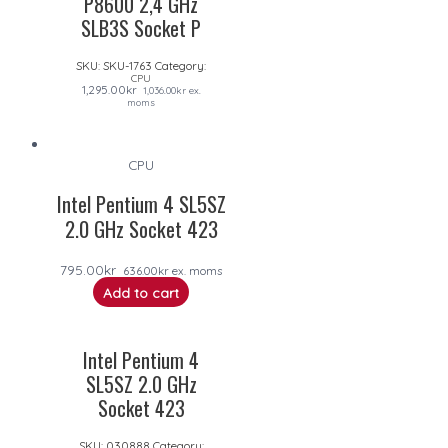
P8600 2,4 GHz
SLB3S Socket P
SKU:
SKU-1763
Category:
CPU
1,295.00
kr
1,036.00
kr
ex.
moms
CPU
Intel Pentium 4 SL5SZ
2.0 GHz Socket 423
795.00
kr
636.00
kr
ex. moms
Add to cart
Intel Pentium 4
SL5SZ 2.0 GHz
Socket 423
SKU:
030888
Category: