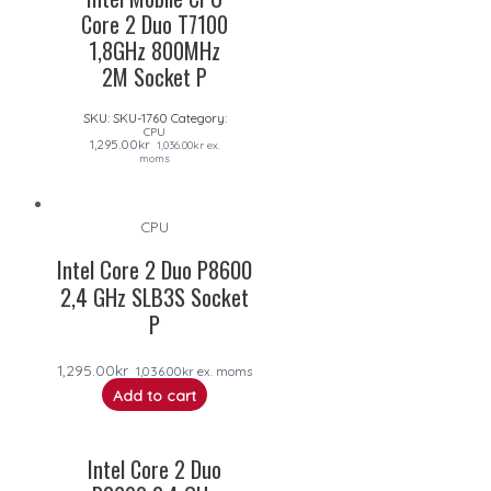
Core 2 Duo T7100
1,8GHz 800MHz
2M Socket P
SKU:
SKU-1760
Category:
CPU
1,295.00
kr
1,036.00
kr
ex.
moms
CPU
Intel Core 2 Duo P8600
2,4 GHz SLB3S Socket
P
1,295.00
kr
1,036.00
kr
ex. moms
Add to cart
Intel Core 2 Duo