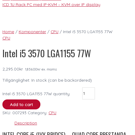
ICD 1U Rack PC med IP-KVM – KVM over IP display
Home
/
Komponenter
/
CPU
/ Intel i5 3570 LGA1155 77W
CPU
Intel i5 3570 LGA1155 77W
2,295.00
kr
1,836.00
kr
ex. moms
Tillgänglighet:
In stock (can be backordered)
Intel i5 3570 LGA1155 77W quantity
Add to cart
SKU:
007293
Category:
CPU
Description
INTEL CORE i5 (IVY BRIDGE) – QUAD CORE PRESTANDA