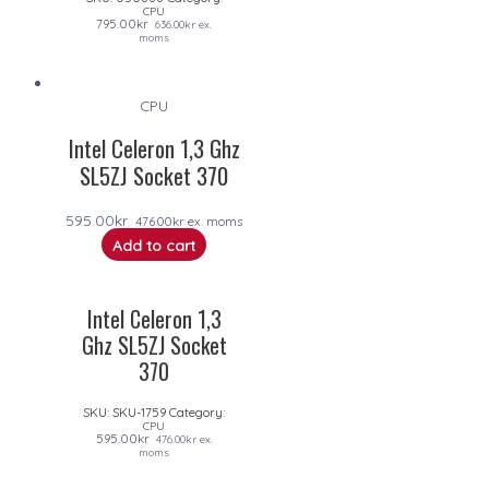
CPU
795.00
kr
636.00
kr
ex.
moms
CPU
Intel Celeron 1,3 Ghz
SL5ZJ Socket 370
595.00
kr
476.00
kr
ex. moms
Add to cart
Intel Celeron 1,3
Ghz SL5ZJ Socket
370
SKU:
SKU-1759
Category:
CPU
595.00
kr
476.00
kr
ex.
moms