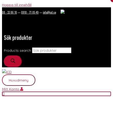
Hoppa till innehåll
08 - 33 86 10
—
0910 - 71 05 49
—
info@icd.se
Sök produkter
Products search
Huvudmeny
Mitt Konto