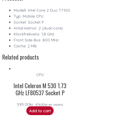
Modell: Intel Core 2 Duo T7100
Typ: Mobile CPU
Sockel: Socket P
Antal kärnor: 2 (dual-core)
Klockfrekvens: 1,8 GHz
Front Side Bus: 800 MHz
Cache: 2 MB
Related products
CPU
Intel Celeron M 530 1.73
GHz LF80537 Socket P
595.00
kr
476.00
kr
ex. moms
Add to cart