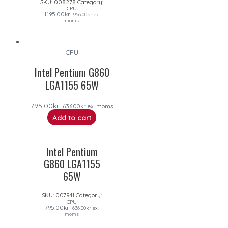
SKU:
008278
Category:
CPU
1,195.00
kr
956.00
kr
ex.
moms
CPU
Intel Pentium G860
LGA1155 65W
795.00
kr
636.00
kr
ex. moms
Add to cart
Intel Pentium
G860 LGA1155
65W
SKU:
007941
Category:
CPU
795.00
kr
636.00
kr
ex.
moms