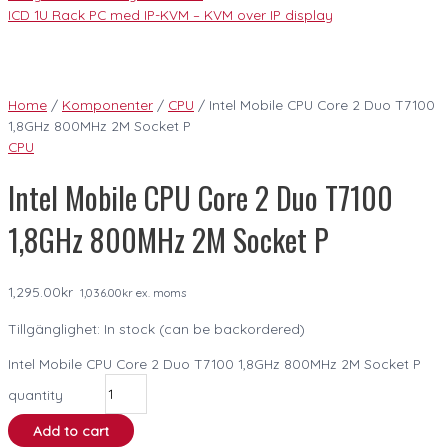
ICD 1U Rack PC med IP-KVM – KVM over IP display
Home
/
Komponenter
/
CPU
/ Intel Mobile CPU Core 2 Duo T7100
1,8GHz 800MHz 2M Socket P
CPU
Intel Mobile CPU Core 2 Duo T7100
1,8GHz 800MHz 2M Socket P
1,295.00
kr
1,036.00
kr
ex. moms
Tillgänglighet:
In stock (can be backordered)
Intel Mobile CPU Core 2 Duo T7100 1,8GHz 800MHz 2M Socket P
quantity
Add to cart