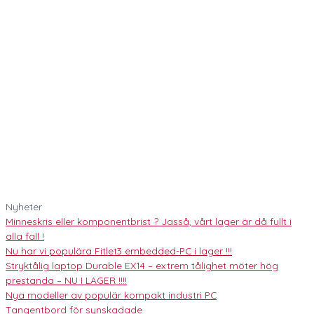
Nyheter
Minneskris eller komponentbrist ? Jasså, vårt lager är då fullt i
alla fall !
Nu har vi populära Fitlet3 embedded-PC i lager !!!
Stryktålig laptop Durable EX14 – extrem tålighet möter hög
prestanda – NU I LAGER !!!!
Nya modeller av populär kompakt industri PC
Tangentbord för synskadade