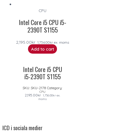
CPU
Intel Core i5 CPU i5-
2390T S1155
2,195.00
kr
1,756.00
kr
ex. moms
Add to cart
Intel Core i5 CPU
i5-2390T S1155
SKU:
SKU-2178
Category:
CPU
2,195.00
kr
1,756.00
kr
ex.
moms
ICD i sociala medier