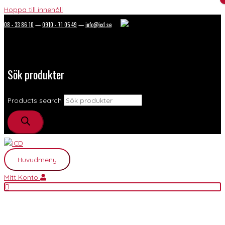
Hoppa till innehåll
08 - 33 86 10
—
0910 - 71 05 49
—
info@icd.se
Sök produkter
Products search
Huvudmeny
Mitt Konto