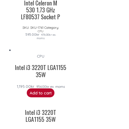
Intel Celeron M
530 1.73 GHz
LF80537 Socket P
SKU:
SKU-1761
Category:
CPU
595.00
kr
476.00
kr
ex.
moms
CPU
Intel i3 3220T LGA1155
35W
1,195.00
kr
956.00
kr
ex. moms
Add to cart
Intel i3 3220T
LGA1155 35W