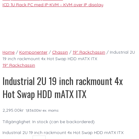
ICD 1U Rack PC med IP-KVM – KVM over IP display
Home
/
Komponenter
/
Chassin
/
19" Rackchassin
/ Industrial 2U
19 inch rackmount 4x Hot Swap HDD mATX ITX
19" Rackchassin
Industrial 2U 19 inch rackmount 4x
Hot Swap HDD mATX ITX
2,295.00
kr
1,836.00
kr
ex. moms
Tillgänglighet:
In stock (can be backordered)
Industrial 2U 19 inch rackmount 4x Hot Swap HDD mATX ITX