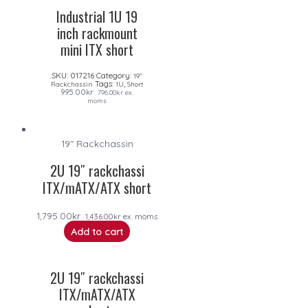
Industrial 1U 19
inch rackmount
mini ITX short
SKU:
017216
Category:
19"
Tags:
,
Rackchassin
1U
Short
995.00
kr
796.00
kr
ex.
moms
19" Rackchassin
2U 19″ rackchassi
ITX/mATX/ATX short
1,795.00
kr
1,436.00
kr
ex. moms
Add to cart
2U 19″ rackchassi
ITX/mATX/ATX