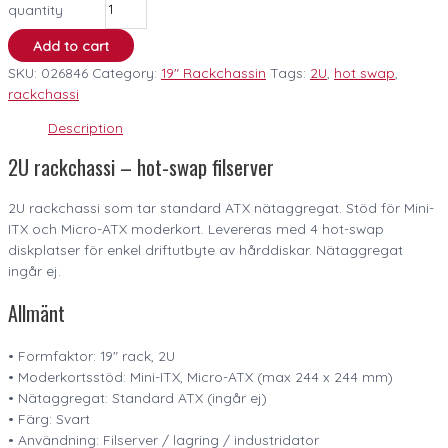
quantity
Add to cart
SKU:
026846
Category:
19" Rackchassin
Tags:
2U
,
hot swap
,
rackchassi
Description
2U rackchassi – hot-swap filserver
2U rackchassi som tar standard ATX nätaggregat. Stöd för Mini-
ITX och Micro-ATX moderkort. Levereras med 4 hot-swap
diskplatser för enkel driftutbyte av hårddiskar. Nätaggregat
ingår ej.
Allmänt
• Formfaktor: 19″ rack, 2U
• Moderkortsstöd: Mini-ITX, Micro-ATX (max 244 x 244 mm)
• Nätaggregat: Standard ATX (ingår ej)
• Färg: Svart
• Användning: Filserver / lagring / industridator