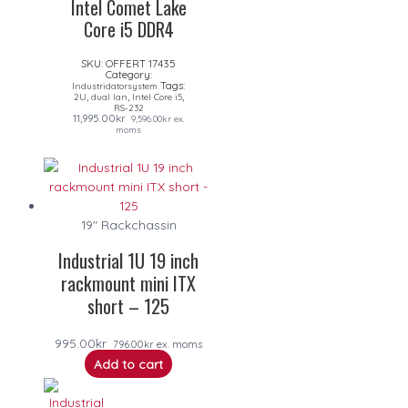
Intel Comet Lake
Core i5 DDR4
SKU:
OFFERT 17435
Category:
Tags:
Industridatorsystem
,
,
,
2U
dual lan
Intel Core i5
RS-232
11,995.00
kr
9,596.00
kr
ex.
moms
19" Rackchassin
Industrial 1U 19 inch
rackmount mini ITX
short – 125
995.00
kr
796.00
kr
ex. moms
Add to cart