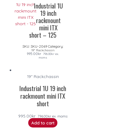
Industrial 1U
19 inch
rackmount
mini ITX
short – 125
SKU:
SKU-2069
Category:
19" Rackchassin
995.00
kr
796.00
kr
ex.
moms
19" Rackchassin
Industrial 1U 19 inch
rackmount mini ITX
short
995.00
kr
796.00
kr
ex. moms
Add to cart