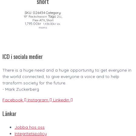
short
SKU:
026434
Category:
Tags:
,
19" Rackchassin
2U
,
Flex-ATX
Short
1,795.00
kr
1,436.00
kr
ex.
moms
ICD i sociala medier
There is a huge need and a huge opportunity to get everyone in
the world connected, to give everyone a voice and to help
transform society for the future.
- Mark Zuckerberg
Facebook
Instagram
Linkedin
Länkar
Jobba hos oss
Integritetspolicy