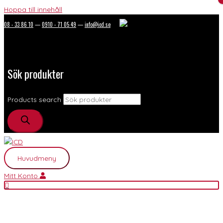
Hoppa till innehåll
08 - 33 86 10
—
0910 - 71 05 49
—
info@icd.se
Sök produkter
Products search
Huvudmeny
Mitt Konto