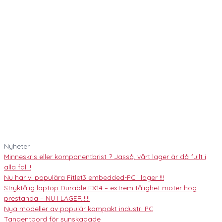
Nyheter
Minneskris eller komponentbrist ? Jasså, vårt lager är då fullt i
alla fall !
Nu har vi populära Fitlet3 embedded-PC i lager !!!
Stryktålig laptop Durable EX14 – extrem tålighet möter hög
prestanda – NU I LAGER !!!!
Nya modeller av populär kompakt industri PC
Tangentbord för synskadade