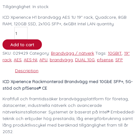
Tillgänglighet:
In stock
ICD Xperience H1 brandvägg AES 1U 19" rack, Quadcore, 8GB
RAM, 120GB SSD, 2x10G SFP+, 6xGBit Intel LAN quantity
Add to cart
SKU:
029429
Category:
Brandvägg / nätverk
Tags:
10GBIT
,
19"
rack
,
AES
,
AES-NI
,
APU
,
brandvägg
,
DUAL 10G
,
pfsense
,
SFP
Description
ICD Xperience Rackmonterad Brandvägg med 10GbE SFP+, 5G-
stöd och pfSense® CE
Kraftfull och framtidssäker brandväggsplattform för företag,
datacenter, industriella nätverk och avancerade
nätverksinstallationer. Systemet är baserat på Intel® Embedded-
teknik och erbjuder hög prestanda, låg energiförbrukning samt
lång produktlivscykel med beräknad tillgänglighet fram till år
2032.