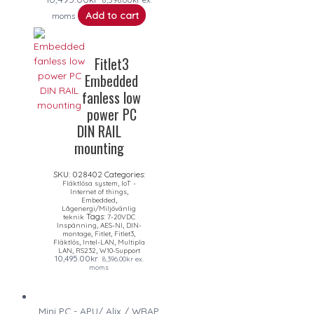
Add to cart
moms
Fitlet3
Embedded
fanless low
power PC
DIN RAIL
mounting
SKU:
028402
Categories:
,
Fläktlösa system
IoT -
,
Internet of things
,
Embedded
Lågenergi/Miljövänlig
Tags:
teknik
7-20VDC
,
,
Inspänning
AES-NI
DIN-
,
,
,
montage
Fitlet
Fitlet3
,
,
Fläktlös
Intel-LAN
Multipla
,
,
LAN
RS232
W10-Support
10,495.00
kr
8,396.00
kr
ex.
moms
Mini PC - APU/ Alix / WRAP