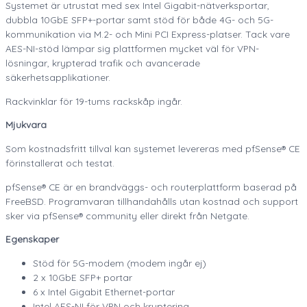
Systemet är utrustat med sex Intel Gigabit-nätverksportar,
dubbla 10GbE SFP+-portar samt stöd för både 4G- och 5G-
kommunikation via M.2- och Mini PCI Express-platser. Tack vare
AES-NI-stöd lämpar sig plattformen mycket väl för VPN-
lösningar, krypterad trafik och avancerade
säkerhetsapplikationer.
Rackvinklar för 19-tums rackskåp ingår.
Mjukvara
Som kostnadsfritt tillval kan systemet levereras med pfSense® CE
förinstallerat och testat.
pfSense® CE är en brandväggs- och routerplattform baserad på
FreeBSD. Programvaran tillhandahålls utan kostnad och support
sker via pfSense® community eller direkt från Netgate.
Egenskaper
Stöd för 5G-modem (modem ingår ej)
2 x 10GbE SFP+ portar
6 x Intel Gigabit Ethernet-portar
Intel AES-NI för VPN och kryptering