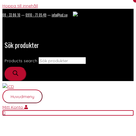
Hoppa till innehåll
08 - 33 86 10
—
0910 - 71 05 49
—
info@icd.se
Sök produkter
Products search
Huvudmeny
Mitt Konto