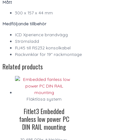
Mått
300 x 157 x 44 mm
Medföljande tillbehör
ICD Xperience brandvägg
Strömsladd
RJ45 till RS232 konsolkabel
Rackvinklar för 19″ rackmontage
Related products
Fläktlösa system
Fitlet3 Embedded
fanless low power PC
DIN RAIL mounting
10,495.00
kr
8,396.00
kr
ex.