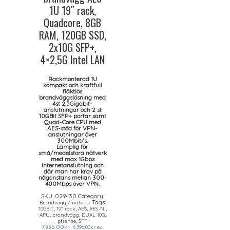
1U 19″ rack,
Quadcore, 8GB
RAM, 120GB SSD,
2x10G SFP+,
4×2,5G Intel LAN
Rackmonterad 1U
kompakt och kraftfull
fläktlös
brandväggslösning med
4st 2.5Gigabit-
anslutningar och 2 st
10GBit SFP+ portar samt
Quad-Core CPU med
AES-stöd för VPN-
anslutningar över
300Mbit/s.
Lämplig för
små/medelstora nätverk
med max 1Gbps
Internetanslutning och
där man har krav på
någonstans mellan 300-
400Mbps över VPN.
SKU:
029430
Category:
Tags:
Brandvägg / nätverk
,
,
,
,
10GBIT
19" rack
AES
AES-NI
,
,
,
APU
brandvägg
DUAL 10G
,
pfsense
SFP
7,995.00
kr
6,396.00
kr
ex.