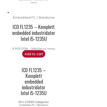
moms
Embedded PC / Barebone
ICD FL1235 – Komplett
embedded industridator
Intel i5-1235U
9,995.00
kr
7,996.00
kr
ex. moms
Add to cart
ICD FL1235 –
Komplett
embedded
industridator
Intel i5-1235U
SKU:
028183
Categories:
,
Embedded PC / Barebone