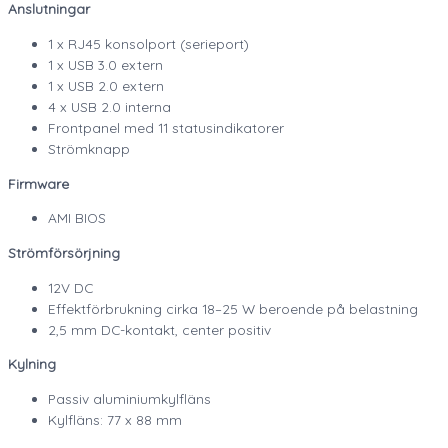
Anslutningar
1 x RJ45 konsolport (serieport)
1 x USB 3.0 extern
1 x USB 2.0 extern
4 x USB 2.0 interna
Frontpanel med 11 statusindikatorer
Strömknapp
Firmware
AMI BIOS
Strömförsörjning
12V DC
Effektförbrukning cirka 18–25 W beroende på belastning
2,5 mm DC-kontakt, center positiv
Kylning
Passiv aluminiumkylfläns
Kylfläns: 77 x 88 mm