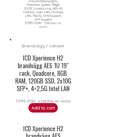
,
Industridatorsystem
Tags:
Fläktlösa system
,
,
12VDC Inspänning
AES-NI
,
,
Fläktlös
Intel-LAN
Multipla
,
,
,
LAN
RS232
W10-Support
W11-Support
9,995.00
kr
7,996.00
kr
ex.
moms
Brandvägg / nätverk
ICD Xperience H2
brandvägg AES 1U 19″
rack, Quadcore, 8GB
RAM, 120GB SSD, 2x10G
SFP+, 4×2,5G Intel LAN
7,995.00
kr
6,396.00
kr
ex. moms
Add to cart
ICD Xperience H2
brandvägg AES