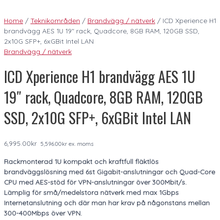
Home
/
Teknikområden
/
Brandvägg / nätverk
/ ICD Xperience H1
brandvägg AES 1U 19″ rack, Quadcore, 8GB RAM, 120GB SSD,
2x10G SFP+, 6xGBit Intel LAN
Brandvägg / nätverk
ICD Xperience H1 brandvägg AES 1U
19″ rack, Quadcore, 8GB RAM, 120GB
SSD, 2x10G SFP+, 6xGBit Intel LAN
6,995.00
kr
5,596.00
kr
ex. moms
Rackmonterad 1U kompakt och kraftfull fläktlös
brandväggslösning med 6st Gigabit-anslutningar och Quad-Core
CPU med AES-stöd för VPN-anslutningar över 300Mbit/s.
Lämplig för små/medelstora nätverk med max 1Gbps
Internetanslutning och där man har krav på någonstans mellan
300-400Mbps över VPN.