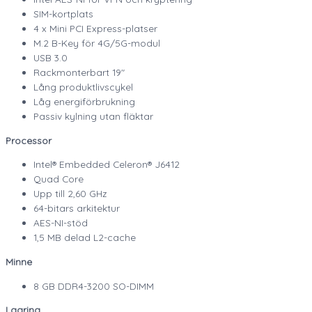
SIM-kortplats
4 x Mini PCI Express-platser
M.2 B-Key för 4G/5G-modul
USB 3.0
Rackmonterbart 19″
Lång produktlivscykel
Låg energiförbrukning
Passiv kylning utan fläktar
Processor
Intel® Embedded Celeron® J6412
Quad Core
Upp till 2,60 GHz
64-bitars arkitektur
AES-NI-stöd
1,5 MB delad L2-cache
Minne
8 GB DDR4-3200 SO-DIMM
Lagring