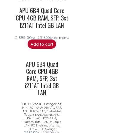
APU 6B4 Quad Core
CPU 4GB RAM, SFP, 3st
i211AT Intel GB LAN
2,895.00
kr
2,316.00
kr
ex. moms
Add to cart
APU 6B4 Quad
Core CPU 4GB
RAM, SFP, 3st
i211AT Intel GB
LAN
SKU:
026511-1
Categories:
,
Mini PC - APU/ Alix / WRAP
,
APU ALIX WRAP
Embedded
Tags:
,
,
,
3 LAN
AES-NI
APU
,
,
Distributör
ECC-RAM
,
,
Fläktlös
Intel-LAN
Multipla
,
,
,
LAN
PC Engines
pfsense
,
,
RS232
SFP
Sverige
2,895.00
kr
2,316.00
kr
ex.