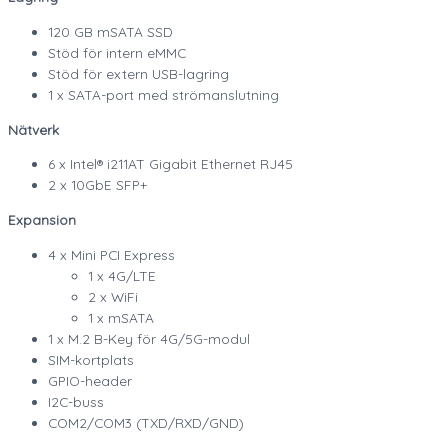
120 GB mSATA SSD
Stöd för intern eMMC
Stöd för extern USB-lagring
1 x SATA-port med strömanslutning
Nätverk
6 x Intel® i211AT Gigabit Ethernet RJ45
2 x 10GbE SFP+
Expansion
4 x Mini PCI Express
1 x 4G/LTE
2 x WiFi
1 x mSATA
1 x M.2 B-Key för 4G/5G-modul
SIM-kortplats
GPIO-header
I2C-buss
COM2/COM3 (TXD/RXD/GND)