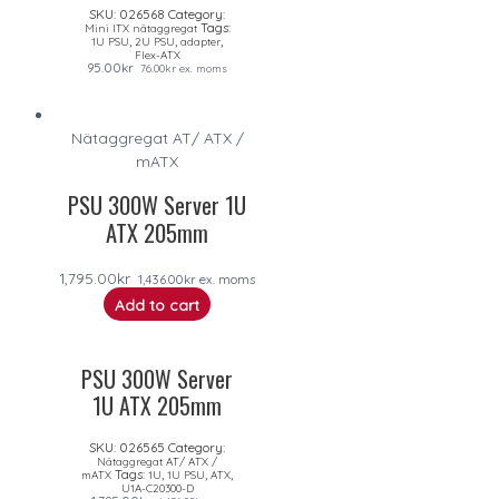
SKU:
026568
Category:
Tags:
Mini ITX nätaggregat
,
,
,
1U PSU
2U PSU
adapter
Flex-ATX
95.00
kr
76.00
kr
ex. moms
Nätaggregat AT/ ATX /
mATX
PSU 300W Server 1U
ATX 205mm
1,795.00
kr
1,436.00
kr
ex. moms
Add to cart
PSU 300W Server
1U ATX 205mm
SKU:
026565
Category:
Nätaggregat AT/ ATX /
Tags:
,
,
,
mATX
1U
1U PSU
ATX
U1A-C20300-D