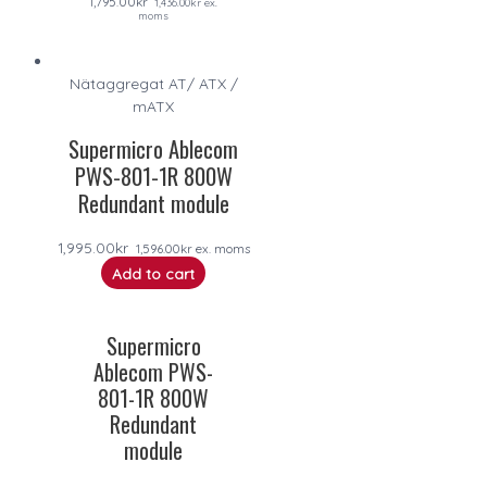
1,795.00
kr
1,436.00
kr
ex.
moms
Nätaggregat AT/ ATX /
mATX
Supermicro Ablecom
PWS-801-1R 800W
Redundant module
1,995.00
kr
1,596.00
kr
ex. moms
Add to cart
Supermicro
Ablecom PWS-
801-1R 800W
Redundant
module