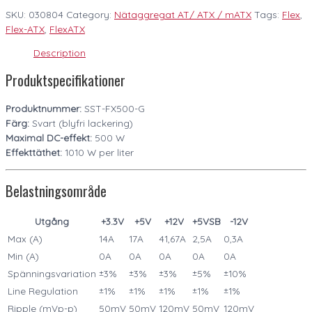
SKU:
030804
Category:
Nätaggregat AT/ ATX / mATX
Tags:
Flex
,
Flex-ATX
,
FlexATX
Description
Produktspecifikationer
Produktnummer:
SST-FX500-G
Färg:
Svart (blyfri lackering)
Maximal DC-effekt:
500 W
Effekttäthet:
1010 W per liter
Belastningsområde
Utgång
+3.3V
+5V
+12V
+5VSB
-12V
Max (A)
14A
17A
41,67A
2,5A
0,3A
Min (A)
0A
0A
0A
0A
0A
Spänningsvariation
±3%
±3%
±3%
±5%
±10%
Line Regulation
±1%
±1%
±1%
±1%
±1%
Ripple (mVp-p)
50mV
50mV
120mV
50mV
120mV