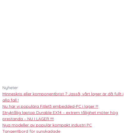
Nyheter
Minneskris eller komponentbrist ? Jasså, vårt lager är då fullt i
alla fall !
Nu har vi populära Fitlet3 embedded-PC i lager !!!
Stryktålig laptop Durable EX14 – extrem tålighet möter hög
prestanda – NU I LAGER !!!!
Nya modeller av populär kompakt industri PC
Tangentbord för synskadade