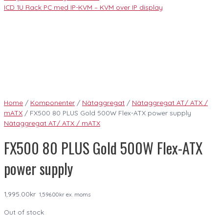
ICD 1U Rack PC med IP-KVM – KVM over IP display
Home
/
Komponenter
/
Nätaggregat
/
Nätaggregat AT/ ATX /
mATX
/ FX500 80 PLUS Gold 500W Flex-ATX power supply
Nätaggregat AT/ ATX / mATX
FX500 80 PLUS Gold 500W Flex-ATX
power supply
1,995.00
kr
1,596.00
kr
ex. moms
Out of stock