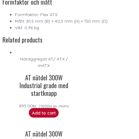
Formfaktor och mått
Formfaktor: Flex ATX
Mått: 81,5 mm (B) × 40,5 mm (H) × 150 mm (D)
Vikt: 0,96 kg
Related products
Nätaggregat AT/ ATX /
mATX
AT nätdel 300W
Industrial grade med
startknapp
895.00
kr
716.00
kr
ex. moms
Add to cart
AT nätdel 300W