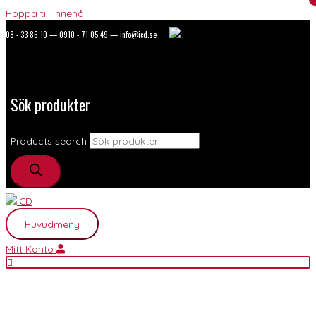
Hoppa till innehåll
08 - 33 86 10
—
0910 - 71 05 49
—
info@icd.se
Sök produkter
Products search
Huvudmeny
Mitt Konto