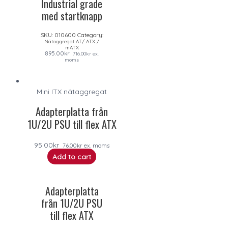
Industrial grade
med startknapp
SKU:
010600
Category:
Nätaggregat AT/ ATX /
mATX
895.00
kr
716.00
kr
ex.
moms
Mini ITX nätaggregat
Adapterplatta från
1U/2U PSU till flex ATX
95.00
kr
76.00
kr
ex. moms
Add to cart
Adapterplatta
från 1U/2U PSU
till flex ATX