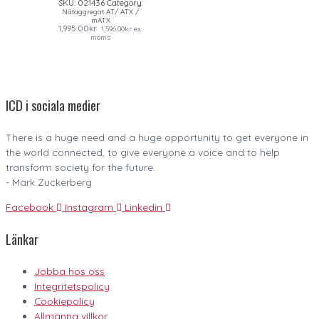
SKU:
021436
Category:
Nätaggregat AT/ ATX /
mATX
1,995.00
kr
1,596.00
kr
ex.
moms
ICD i sociala medier
There is a huge need and a huge opportunity to get everyone in
the world connected, to give everyone a voice and to help
transform society for the future.
- Mark Zuckerberg
Facebook
Instagram
Linkedin
Länkar
Jobba hos oss
Integritetspolicy
Cookiepolicy
Allmänna villkor