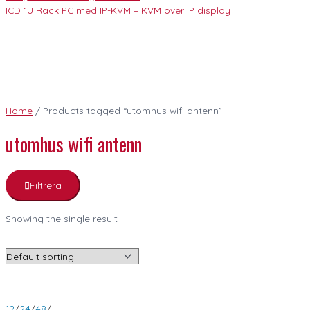
ICD 1U Rack PC med IP-KVM – KVM over IP display
Home
/ Products tagged “utomhus wifi antenn”
utomhus wifi antenn
Filtrera
Showing the single result
12
/
24
/
48
/