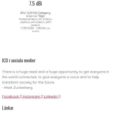
7.5 dBi
SKU:
025742
Category:
Tags:
Antenner
,
,
Fordonsantenn
IoT antenn
,
utomhus wifi antenn
WIFI
antenn
1,745.00
kr
1,396.00
kr
ex.
moms
ICD i sociala medier
There is a huge need and a huge opportunity to get everyone in
the world connected, to give everyone a voice and to help
transform society for the future.
- Mark Zuckerberg
Facebook
Instagram
Linkedin
Länkar