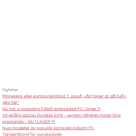
Nyheter
Minneskris eller komponentbrist ? Jasså, vårt lager är då fullt i
alla fall !
Nu har vi populära Fitlet3 embedded-PC i lager !!!
Stryktålig laptop Durable EX14 – extrem tålighet möter hög
prestanda – NU I LAGER !!!!
Nya modeller av populär kompakt industri PC
Tangentbord för synskadade