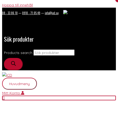
Hoppa till innehåll
08 - 33 86 10
—
0910 - 71 05 49
—
info@icd.se
Sök produkter
Products search
Huvudmeny
Mitt Konto