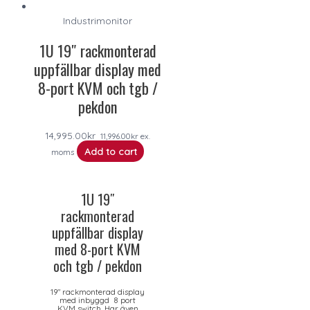
Industrimonitor
1U 19″ rackmonterad
uppfällbar display med
8-port KVM och tgb /
pekdon
14,995.00
kr
11,996.00
kr
ex.
Add to cart
moms
1U 19″
rackmonterad
uppfällbar display
med 8-port KVM
och tgb / pekdon
19″ rackmonterad display
med inbyggd 8 port
KVM switch. Har även