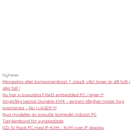
Nyheter
Minneskris eller komponentbrist ? Jasså, vårt lager är då fullt i
alla fall !
Nu har vi populära Fitlet3 embedded-PC i lager !!!
Stryktålig laptop Durable EX14 – extrem tålighet möter hög
prestanda – NU I LAGER !!!!
Nya modeller av populär kompakt industri PC
Tangentbord för synskadade
ICD 1U Rack PC med IP-KVM – KVM over IP display