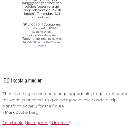
inbyggt tangentbord och
pekdon (observera att
tangentbordet är US/UK
layout). Tar endast 1U i
ett rackskåp.
SKU:
027041
Categories:
,
Industrimonitor
KVM /
,
Systemswitch
Rackmonterade system
Tags:
,
,
,
1U
display
kvm
rack
14,995.00
kr
11,996.00
kr
ex.
moms
ICD i sociala medier
There is a huge need and a huge opportunity to get everyone in
the world connected, to give everyone a voice and to help
transform society for the future.
- Mark Zuckerberg
Facebook
Instagram
Linkedin