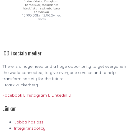
,
industridator
löstagbara
,
hårddiskar
redundanta
,
,
hårddiskar
ssd
utbytbara
hårddiskar
15,995.00
kr
12,796.00
kr
ex.
moms
ICD i sociala medier
There is a huge need and a huge opportunity to get everyone in
the world connected, to give everyone a voice and to help
transform society for the future.
- Mark Zuckerberg
Facebook
Instagram
Linkedin
Länkar
Jobba hos oss
Integritetspolicy