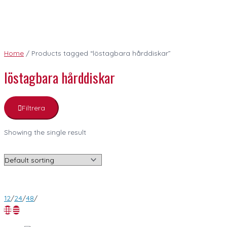
Home
/ Products tagged “löstagbara hårddiskar”
löstagbara hårddiskar
Filtrera
Showing the single result
12
/
24
/
48
/