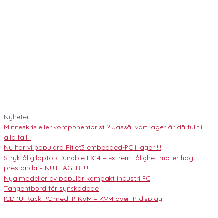
Nyheter
Minneskris eller komponentbrist ? Jasså, vårt lager är då fullt i
alla fall !
Nu har vi populära Fitlet3 embedded-PC i lager !!!
Stryktålig laptop Durable EX14 – extrem tålighet möter hög
prestanda – NU I LAGER !!!!
Nya modeller av populär kompakt industri PC
Tangentbord för synskadade
ICD 1U Rack PC med IP-KVM – KVM over IP display