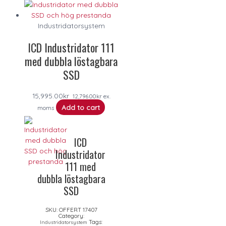
Industridatorsystem
ICD Industridator 111
med dubbla löstagbara
SSD
15,995.00
kr
12,796.00
kr
ex.
Add to cart
moms
ICD
Industridator
111 med
dubbla löstagbara
SSD
SKU:
OFFERT 17407
Category:
Tags:
Industridatorsystem