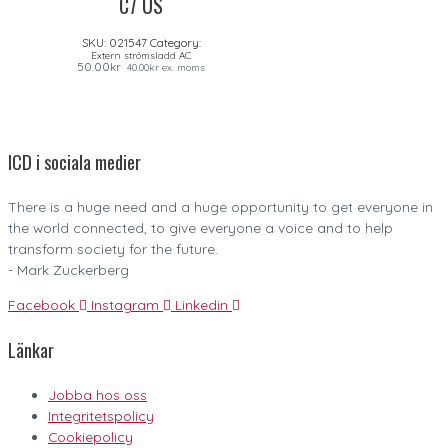
C7 US
SKU:
021547
Category:
Extern strömsladd AC
50.00
kr
40.00
kr
ex. moms
ICD i sociala medier
There is a huge need and a huge opportunity to get everyone in
the world connected, to give everyone a voice and to help
transform society for the future.
- Mark Zuckerberg
Facebook
Instagram
Linkedin
Länkar
Jobba hos oss
Integritetspolicy
Cookiepolicy