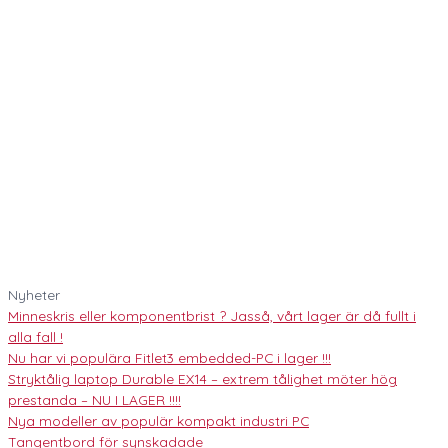
Nyheter
Minneskris eller komponentbrist ? Jasså, vårt lager är då fullt i
alla fall !
Nu har vi populära Fitlet3 embedded-PC i lager !!!
Stryktålig laptop Durable EX14 – extrem tålighet möter hög
prestanda – NU I LAGER !!!!
Nya modeller av populär kompakt industri PC
Tangentbord för synskadade