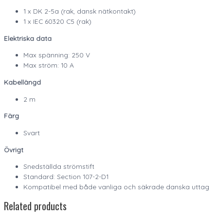
1 x DK 2-5a (rak, dansk nätkontakt)
1 x IEC 60320 C5 (rak)
Elektriska data
Max spänning: 250 V
Max ström: 10 A
Kabellängd
2 m
Färg
Svart
Övrigt
Snedställda strömstift
Standard: Section 107-2-D1
Kompatibel med både vanliga och säkrade danska uttag
Related products