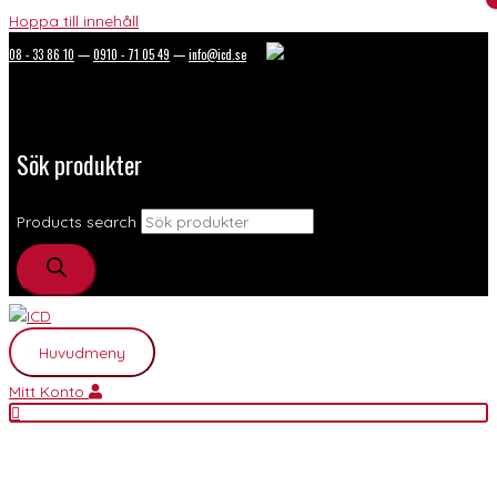
Hoppa till innehåll
08 - 33 86 10
—
0910 - 71 05 49
—
info@icd.se
Sök produkter
Products search
Huvudmeny
Mitt Konto