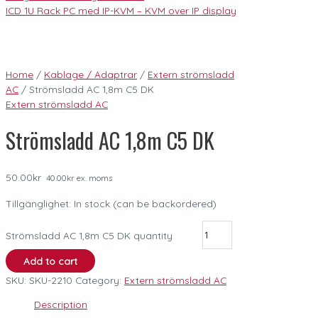
ICD 1U Rack PC med IP-KVM – KVM over IP display
Home
/
Kablage / Adaptrar
/
Extern strömsladd
AC
/ Strömsladd AC 1,8m C5 DK
Extern strömsladd AC
Strömsladd AC 1,8m C5 DK
50.00
kr
40.00
kr
ex. moms
Tillgänglighet:
In stock (can be backordered)
Strömsladd AC 1,8m C5 DK quantity
Add to cart
SKU:
SKU-2210
Category:
Extern strömsladd AC
Description