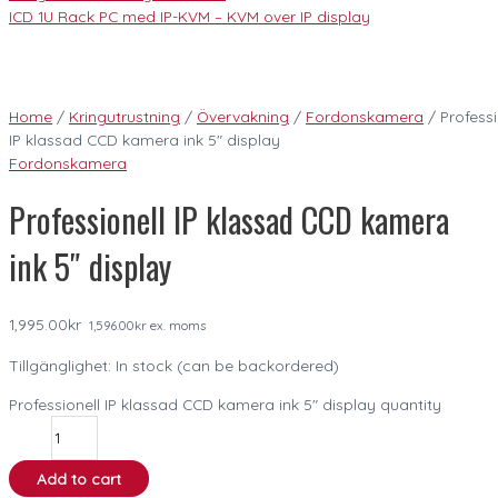
ICD 1U Rack PC med IP-KVM – KVM over IP display
Home
/
Kringutrustning
/
Övervakning
/
Fordonskamera
/ Professi
IP klassad CCD kamera ink 5″ display
Fordonskamera
Professionell IP klassad CCD kamera
ink 5″ display
1,995.00
kr
1,596.00
kr
ex. moms
Tillgänglighet:
In stock (can be backordered)
Professionell IP klassad CCD kamera ink 5" display quantity
Add to cart