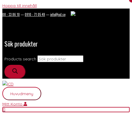
Hoppa till innehåll
08 - 33 86 10
—
0910 - 71 05 49
—
info@icd.se
Sök produkter
Products search
Huvudmeny
Mitt Konto