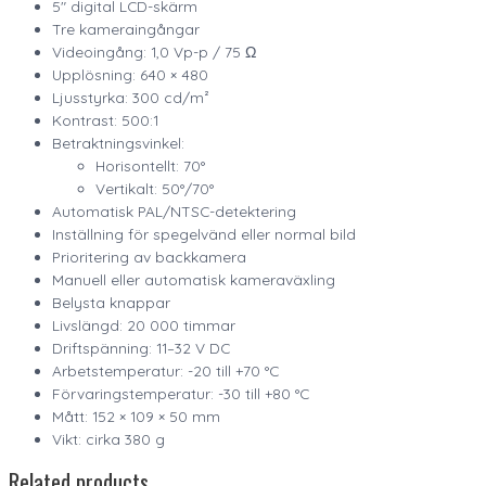
5″ digital LCD-skärm
Tre kameraingångar
Videoingång: 1,0 Vp-p / 75 Ω
Upplösning: 640 × 480
Ljusstyrka: 300 cd/m²
Kontrast: 500:1
Betraktningsvinkel:
Horisontellt: 70°
Vertikalt: 50°/70°
Automatisk PAL/NTSC-detektering
Inställning för spegelvänd eller normal bild
Prioritering av backkamera
Manuell eller automatisk kameraväxling
Belysta knappar
Livslängd: 20 000 timmar
Driftspänning: 11–32 V DC
Arbetstemperatur: -20 till +70 °C
Förvaringstemperatur: -30 till +80 °C
Mått: 152 × 109 × 50 mm
Vikt: cirka 380 g
Related products