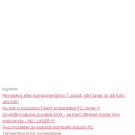
Nyheter
Minneskris eller komponentbrist ? Jasså, vårt lager är då fullt i
alla fall !
Nu har vi populära Fitlet3 embedded-PC i lager !!!
Stryktålig laptop Durable EX14 – extrem tålighet möter hög
prestanda – NU I LAGER !!!!
Nya modeller av populär kompakt industri PC
Tangentbord för synskadade