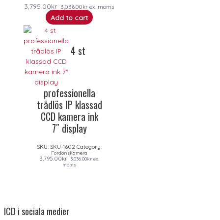
3,795.00
kr
3,036.00
kr
ex. moms
Add to cart
4 st
professionella
trådlös IP klassad
CCD kamera ink
7″ display
SKU:
SKU-1602
Category:
Fordonskamera
3,795.00
kr
3,036.00
kr
ex.
moms
ICD i sociala medier