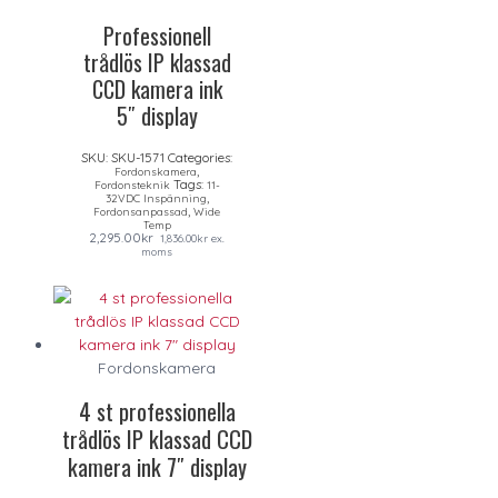
Professionell
trådlös IP klassad
CCD kamera ink
5″ display
SKU:
SKU-1571
Categories:
,
Fordonskamera
Tags:
Fordonsteknik
11-
,
32VDC Inspänning
,
Fordonsanpassad
Wide
Temp
2,295.00
kr
1,836.00
kr
ex.
moms
Fordonskamera
4 st professionella
trådlös IP klassad CCD
kamera ink 7″ display