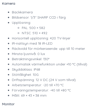
Kamera
Backkamera
Bildsensor: 1/3″ SHARP CCD i färg
Upplösning:
PAL: 500 × 582
NTSC: 510 × 492
Horisontell upplösning: 420 TV-linjer
IR-nattsyn med 18 IR-LED
Räckvidd för mörkerseende: upp till 10 meter
Minsta ljusnivå: 0 lux
Betraktningsvinkel: 130°
Automatisk värmefunktion under +10 °C (tillval)
Skyddsklass: IP68
Stöttålighet: 10G
Driftspänning: 12 V DC (24 V som tillval)
Arbetstemperatur: -20 till +70 °C
Förvaringstemperatur: -40 till +80 °C
Mått: 69 × 43 × 38 mm
Monitor