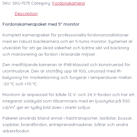
SKU:
SKU-1573
Category:
Fordonskamera
Description
Fordonskamerapaket med 5″ monitor
Komplett kamerapaket för professionella fordonsinstallationer
med en robust backkamera och en 5-tums monitor. Systemet är
utvecklat för att ge ökad säkerhet och bättre sikt vid backning
och manövrering av fordon i krävande miljöer.
Den medföljande kameran är IP68-klassad och konstruerad för
utomhusbruk. Den är stöttålig upp till 10G, utrustad med IR-
belysning för mörkerkörning och fungerar i temperaturer mellan
-20 °C och +70 °C.
Monitorn är anpassad för både 12 V- och 24 V-fordon och har ett
integrerat solskydd som tillsammans med en ljusstyrka på 300
cd/m² ger en tydlig bild även i starkt solljus.
Paketet används bland annat i hästtransporter, lastbilar, bussar,
sopbilar, brandfordon, entreprenadmaskiner, båtar och andra
arbetsfordon.