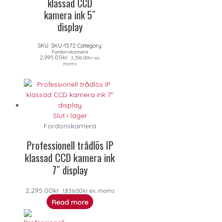
klassad CCD
kamera ink 5″
display
SKU:
SKU-1572
Category:
Fordonskamera
2,995.00
kr
2,396.00
kr
ex.
moms
Slut i lager
Fordonskamera
Professionell trådlös IP
klassad CCD kamera ink
7″ display
2,295.00
kr
1,836.00
kr
ex. moms
Read more