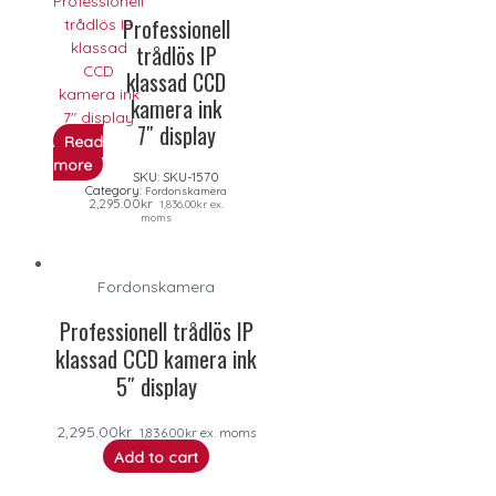
Professionell
trådlös IP
klassad CCD
kamera ink
7″ display
Read
more
SKU:
SKU-1570
Category:
Fordonskamera
2,295.00
kr
1,836.00
kr
ex.
moms
Fordonskamera
Professionell trådlös IP
klassad CCD kamera ink
5″ display
2,295.00
kr
1,836.00
kr
ex. moms
Add to cart