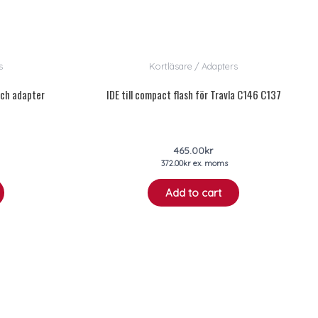
s
Kortläsare / Adapters
inch adapter
IDE till compact flash för Travla C146 C137
465.00
kr
372.00
kr
ex. moms
Add to cart