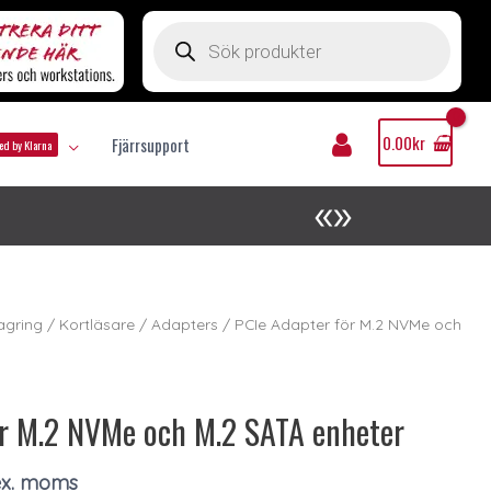
Products
search
Mitt
Konto
0.00
kr
Fjärrsupport
ed by Klarna
agring
/
Kortläsare / Adapters
/ PCIe Adapter för M.2 NVMe och
ör M.2 NVMe och M.2 SATA enheter
x. moms