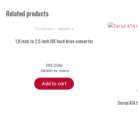
Related products
Kortläsare / Adapters
1,8 inch to 2,5 inch IDE hard drive converter
295.00
kr
236.00
kr
ex. moms
Add to cart
Serial ATA 