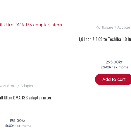
Kortläsare / Adapter
1,8 inch ZIF CE to Toshiba 1,8 
295.00
kr
236.00
kr
ex. moms
Add to cart
Kortläsare / Adapters
till Ultra DMA 133 adapter intern
195.00
kr
156.00
kr
ex. moms