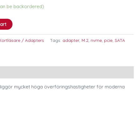
(can be backordered)
art
Kortläsare / Adapters
Tags:
adapter
,
M.2
,
nvme
,
pcie
,
SATA
jliggör mycket höga överföringshastigheter för moderna