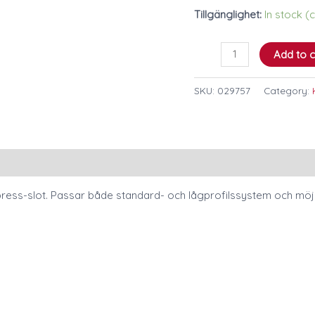
SATA
Tillgänglighet:
In stock 
enheter
quantity
Add to c
SKU:
029757
Category:
ress-slot. Passar både standard- och lågprofilssystem och mö