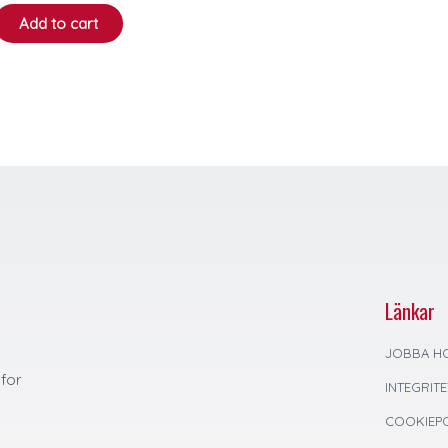
Add to cart
Länkar
JOBBA H
 for
INTEGRIT
COOKIEPO