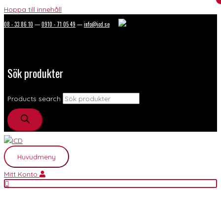
Hoppa till innehåll
08 - 33 86 10
—
0910 - 71 05 49
—
info@icd.se
Sök produkter
Products search
Huvudmeny
Mitt Konto