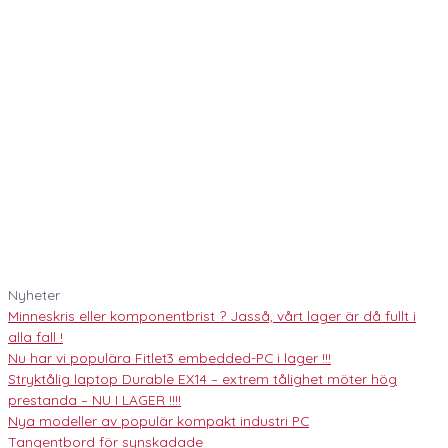
Nyheter
Minneskris eller komponentbrist ? Jasså, vårt lager är då fullt i
alla fall !
Nu har vi populära Fitlet3 embedded-PC i lager !!!
Stryktålig laptop Durable EX14 – extrem tålighet möter hög
prestanda – NU I LAGER !!!!
Nya modeller av populär kompakt industri PC
Tangentbord för synskadade