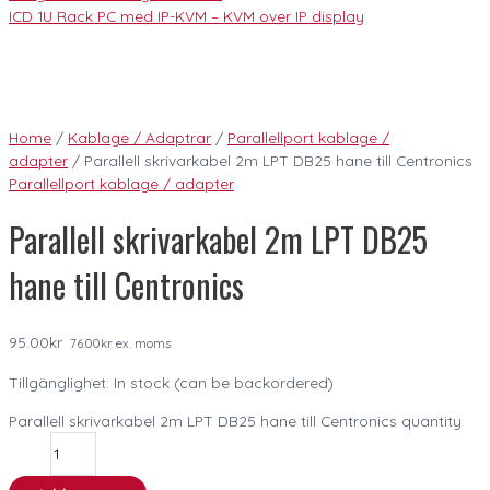
ICD 1U Rack PC med IP-KVM – KVM over IP display
Home
/
Kablage / Adaptrar
/
Parallellport kablage /
adapter
/ Parallell skrivarkabel 2m LPT DB25 hane till Centronics
Parallellport kablage / adapter
Parallell skrivarkabel 2m LPT DB25
hane till Centronics
95.00
kr
76.00
kr
ex. moms
Tillgänglighet:
In stock (can be backordered)
Parallell skrivarkabel 2m LPT DB25 hane till Centronics quantity