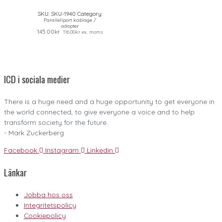
SKU:
SKU-1940
Category:
Parallellport kablage /
adapter
145.00
kr
116.00
kr
ex. moms
ICD i sociala medier
There is a huge need and a huge opportunity to get everyone in
the world connected, to give everyone a voice and to help
transform society for the future.
- Mark Zuckerberg
Facebook
Instagram
Linkedin
Länkar
Jobba hos oss
Integritetspolicy
Cookiepolicy