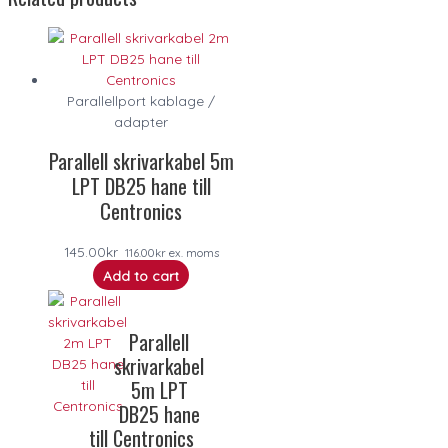
Parallellport kablage /
adapter
Parallell skrivarkabel 5m
LPT DB25 hane till
Centronics
145.00
kr
116.00
kr
ex. moms
Add to cart
Parallell
skrivarkabel
5m LPT
DB25 hane
till Centronics