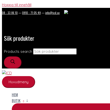
Hoppa till innehåll
08 - 33 86 10
—
0910 - 71 05 49
—
info@icd.se
Sök produkter
Products search
Huvudmeny
HEM
BUTIK