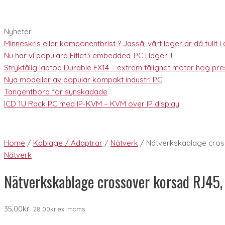
Nyheter
Minneskris eller komponentbrist ? Jasså, vårt lager är då fullt i al
Nu har vi populära Fitlet3 embedded-PC i lager !!!
Stryktålig laptop Durable EX14 – extrem tålighet möter hög pres
Nya modeller av populär kompakt industri PC
Tangentbord för synskadade
ICD 1U Rack PC med IP-KVM – KVM over IP display
Home
/
Kablage / Adaptrar
/
Nätverk
/ Nätverkskablage cros
Nätverk
Nätverkskablage crossover korsad RJ45
35.00
kr
28.00
kr
ex. moms