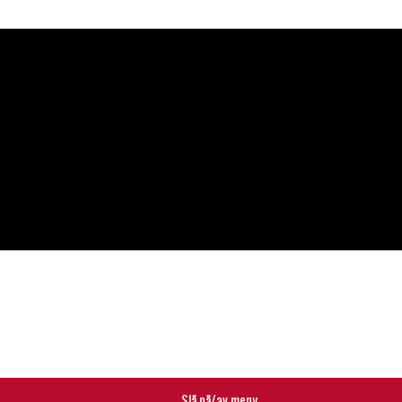
Slå på/av meny