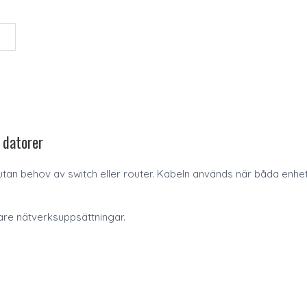
 datorer
 utan behov av switch eller router. Kabeln används när båda enh
klare nätverksuppsättningar.