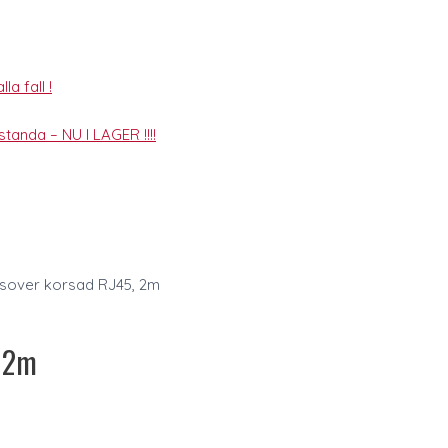
la fall !
tanda – NU I LAGER !!!!
sover korsad RJ45, 2m
, 2m