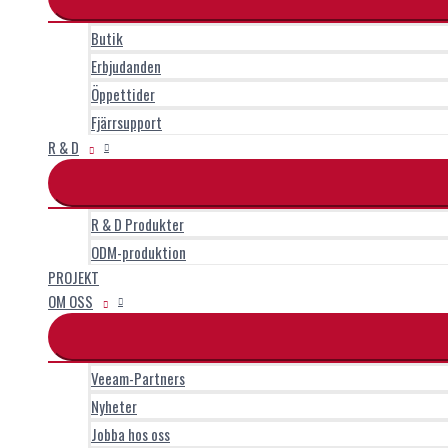
Butik
Erbjudanden
Öppettider
Fjärrsupport
R & D
R & D Produkter
ODM-produktion
PROJEKT
OM OSS
Veeam-Partners
Nyheter
Jobba hos oss