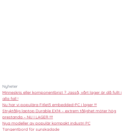
Nyheter
Minneskris eller komponentbrist ? Jasså, vårt lager är då fullt i
alla fall !
Nu har vi populära Fitlet3 embedded-PC i lager !!!
Stryktålig laptop Durable EX14 – extrem tålighet möter hög
prestanda – NU I LAGER !!!!
Nya modeller av populär kompakt industri PC
Tangentbord för synskadade