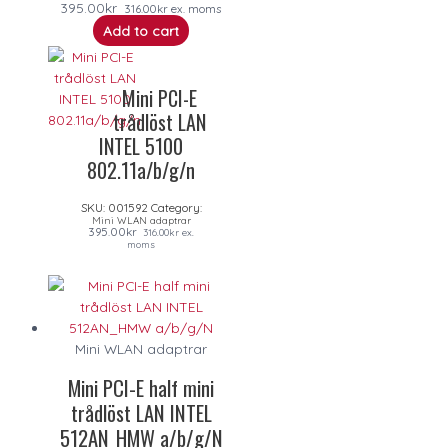
395.00
kr
316.00
kr
ex. moms
Add to cart
Mini PCI-E
trådlöst LAN
INTEL 5100
802.11a/b/g/n
SKU:
001592
Category:
Mini WLAN adaptrar
395.00
kr
316.00
kr
ex.
moms
Mini WLAN adaptrar
Mini PCI-E half mini
trådlöst LAN INTEL
512AN_HMW a/b/g/N