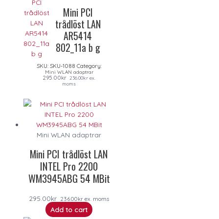
Mini PCI
trådlöst LAN
AR5414
802_11a b g
SKU:
SKU-1088
Category:
Mini WLAN adaptrar
295.00
kr
236.00
kr
ex.
moms
Mini WLAN adaptrar
Mini PCI trådlöst LAN
INTEL Pro 2200
WM3945ABG 54 MBit
295.00
kr
236.00
kr
ex. moms
Add to cart