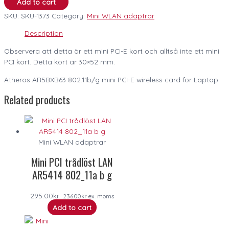
Add to cart
SKU:
SKU-1373
Category:
Mini WLAN adaptrar
Description
Observera att detta är ett mini PCI-E kort och alltså inte ett mini
PCI kort. Detta kort är 30×52 mm.
Atheros AR5BXB63 802.11b/g mini PCI-E wireless card for Laptop.
Related products
Mini WLAN adaptrar
Mini PCI trådlöst LAN
AR5414 802_11a b g
295.00
kr
236.00
kr
ex. moms
Add to cart