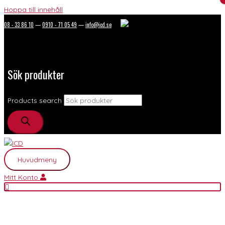
Hoppa till innehåll
08 - 33 86 10
—
0910 - 71 05 49
—
info@icd.se
Sök produkter
Products search
Huvudmeny
Mitt Konto