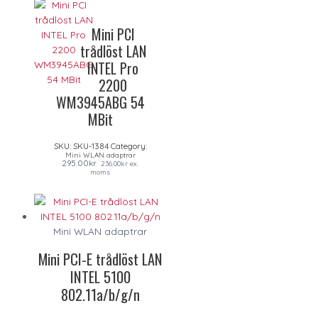
Mini PCI
trådlöst LAN
INTEL Pro
2200
WM3945ABG 54
MBit
SKU:
SKU-1384
Category:
Mini WLAN adaptrar
295.00
kr
236.00
kr
ex.
moms
Mini WLAN adaptrar
Mini PCI-E trådlöst LAN
INTEL 5100
802.11a/b/g/n