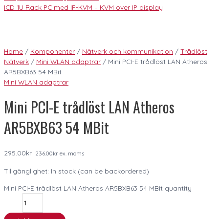
ICD 1U Rack PC med IP-KVM – KVM over IP display
Home
/
Komponenter
/
Nätverk och kommunikation
/
Trådlöst
Nätverk
/
Mini WLAN adaptrar
/ Mini PCI-E trådlöst LAN Atheros
AR5BXB63 54 MBit
Mini WLAN adaptrar
Mini PCI-E trådlöst LAN Atheros
AR5BXB63 54 MBit
295.00
kr
236.00
kr
ex. moms
Tillgänglighet:
In stock (can be backordered)
Mini PCI-E trådlöst LAN Atheros AR5BXB63 54 MBit quantity