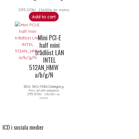
295.00
kr
236.00
kr
ex. moms
Add to cart
Mini PCI-E
half mini
trådlöst LAN
INTEL
512AN_HMW
a/b/g/N
SKU:
SKU-1386
Category:
Mini WLAN adaptrar
295.00
kr
236.00
kr
ex.
moms
ICD i sociala medier