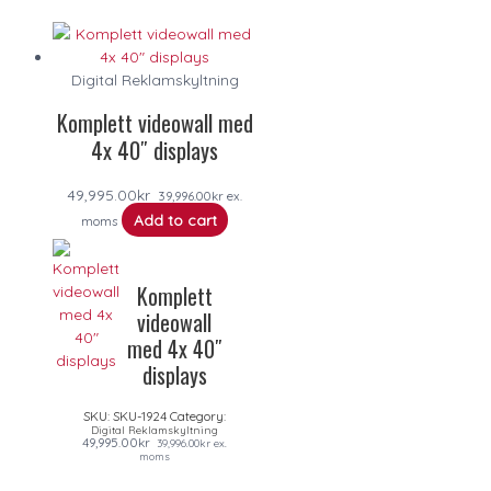
Digital Reklamskyltning
Komplett videowall med
4x 40″ displays
49,995.00
kr
39,996.00
kr
ex.
Add to cart
moms
Komplett
videowall
med 4x 40″
displays
SKU:
SKU-1924
Category:
Digital Reklamskyltning
49,995.00
kr
39,996.00
kr
ex.
moms