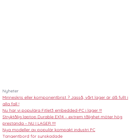
Nyheter
Minneskris eller komponentbrist ? Jasså, vårt lager är då fullt i
alla fall !
Nu har vi populära Fitlet3 embedded-PC i lager !!!
Stryktålig laptop Durable EX14 – extrem tålighet möter hög
prestanda – NU I LAGER !!!!
Nya modeller av populär kompakt industri PC
Tangentbord för synskadade