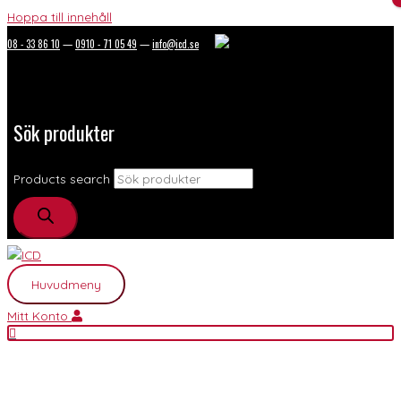
Hoppa till innehåll
08 - 33 86 10
—
0910 - 71 05 49
—
info@icd.se
Sök produkter
Products search
Huvudmeny
Mitt Konto