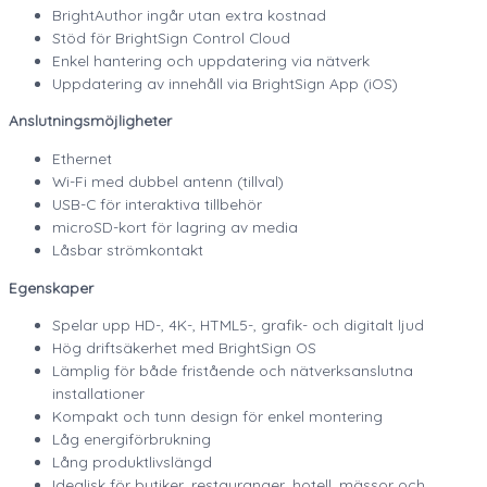
BrightAuthor ingår utan extra kostnad
Stöd för BrightSign Control Cloud
Enkel hantering och uppdatering via nätverk
Uppdatering av innehåll via BrightSign App (iOS)
Anslutningsmöjligheter
Ethernet
Wi-Fi med dubbel antenn (tillval)
USB-C för interaktiva tillbehör
microSD-kort för lagring av media
Låsbar strömkontakt
Egenskaper
Spelar upp HD-, 4K-, HTML5-, grafik- och digitalt ljud
Hög driftsäkerhet med BrightSign OS
Lämplig för både fristående och nätverksanslutna
installationer
Kompakt och tunn design för enkel montering
Låg energiförbrukning
Lång produktlivslängd
Idealisk för butiker, restauranger, hotell, mässor och