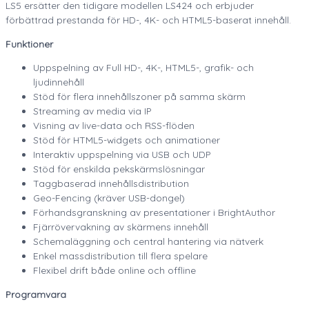
LS5 ersätter den tidigare modellen LS424 och erbjuder
förbättrad prestanda för HD-, 4K- och HTML5-baserat innehåll.
Funktioner
Uppspelning av Full HD-, 4K-, HTML5-, grafik- och
ljudinnehåll
Stöd för flera innehållszoner på samma skärm
Streaming av media via IP
Visning av live-data och RSS-flöden
Stöd för HTML5-widgets och animationer
Interaktiv uppspelning via USB och UDP
Stöd för enskilda pekskärmslösningar
Taggbaserad innehållsdistribution
Geo-Fencing (kräver USB-dongel)
Förhandsgranskning av presentationer i BrightAuthor
Fjärrövervakning av skärmens innehåll
Schemaläggning och central hantering via nätverk
Enkel massdistribution till flera spelare
Flexibel drift både online och offline
Programvara