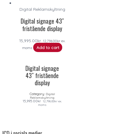
Digital Reklamskyltning
Digital signage 43″
fristående display
15,995.00
kr
12,796.00
kr
ex.
Add to cart
moms
Digital signage
43″ fristående
display
Category:
Digital
Reklamskyltning
15,995.00
kr
12,796.00
kr
ex.
moms
ICD i sociala medier