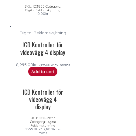
SKU:
ID3855
Category:
Digital Reklamskyltning
0.00
kr
Digital Reklamskyltning
ICD Kontroller för
videovägg 4 display
8,995.00
kr
7,196.00
kr
ex. moms
Add to cart
ICD Kontroller för
videovägg 4
display
SKU:
SKU-2053
Category:
Digital
Reklamskyltning
8,995.00
kr
7,196.00
kr
ex.
moms