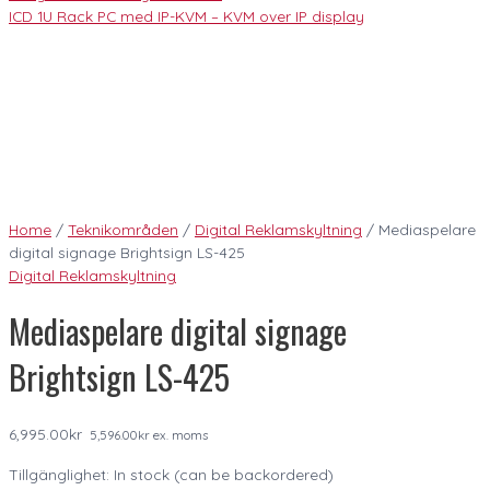
ICD 1U Rack PC med IP-KVM – KVM over IP display
Home
/
Teknikområden
/
Digital Reklamskyltning
/ Mediaspelare
digital signage Brightsign LS-425
Digital Reklamskyltning
Mediaspelare digital signage
Brightsign LS-425
6,995.00
kr
5,596.00
kr
ex. moms
Tillgänglighet:
In stock (can be backordered)