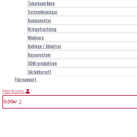
Teknikområden
Systemlösningar
Komponenter
Kringutrustning
Mjukvara
Kablage / Adaptrar
Kassasystem
ODM-produktion
Skräddarsytt
Fjärrsupport
Mitt Konto
0.00
kr