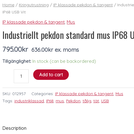
pekdon
Home
/
Kringutrustning
/
IP klassade pekdon & tangent
/ Industri
standard
IP68 USB Vit
mus
IP klassade pekdon & tangent
,
Mus
IP68
Industriellt pekdon standard mus IP68 
USB
Vit
quantity
795.00
kr
636.00
kr
ex. moms
Tillgänglighet:
In stock (can be backordered)
Add to cart
SKU:
012957
Categories:
IP klassade pekdon & tangent
,
Mus
Tags:
industriklassad
,
IP68
,
mus
,
Pekdon
,
tålig
,
tät
,
USB
Description