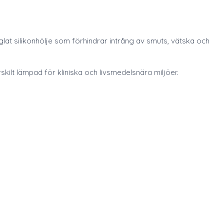
glat silikonhölje som förhindrar intrång av smuts, vätska och
ilt lämpad för kliniska och livsmedelsnära miljöer.