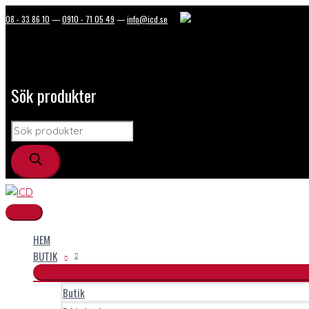
Hoppa
Huvudmeny
Products
08 - 33 86 10
—
0910 - 71 05 49
—
info@icd.se
till
innehåll
search
Sök produkter
HEM
BUTIK
Butik