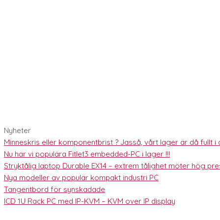
Nyheter
Minneskris eller komponentbrist ? Jasså, vårt lager är då fullt i al
Nu har vi populära Fitlet3 embedded-PC i lager !!!
Stryktålig laptop Durable EX14 – extrem tålighet möter hög pres
Nya modeller av populär kompakt industri PC
Tangentbord för synskadade
ICD 1U Rack PC med IP-KVM – KVM over IP display
Industriellt