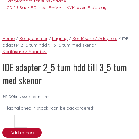
Tangentbord för synskadade
ICD 1U Rack PC med IP-KVM – KVM over IP display
Home
/
Komponenter
/
Lagring
/
Kortläsare / Adapters
/ IDE
adapter 2_5 tum hdd till 3_5 tum med skenor
Kortläsare / Adapters
IDE adapter 2_5 tum hdd till 3_5 tum
med skenor
95.00
kr
76.00
kr
ex. moms
Tillgänglighet:
In stock (can be backordered)
Add to cart