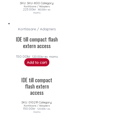
SKU:
SKU-800
Category:
Kortläsare / Adapters
225.00
kr
180.00
kr
ex.
moms
Kortläsare / Adapters
IDE till compact flash
extern access
150.00
kr
120.00
kr
ex. moms
Add to cart
IDE till compact
flash extern
access
SKU:
010291
Category:
Kortläsare / Adapters
150.00
kr
120.00
kr
ex.
moms