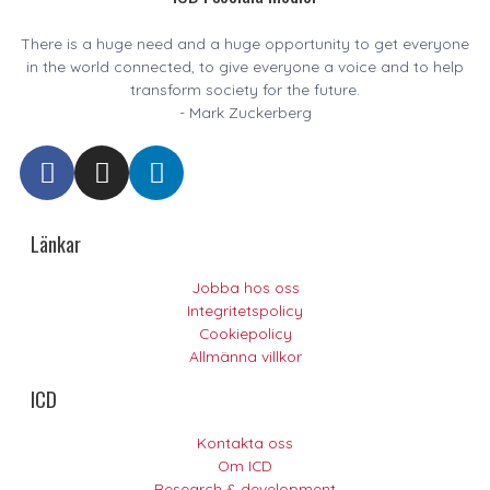
There is a huge need and a huge opportunity to get everyone
in the world connected, to give everyone a voice and to help
transform society for the future.
- Mark Zuckerberg
F
I
L
a
n
i
c
s
n
e
t
k
Länkar
b
a
e
o
g
d
Jobba hos oss
Integritetspolicy
o
r
i
Cookiepolicy
k
a
n
Allmänna villkor
m
ICD
Kontakta oss
Om ICD
Research & development