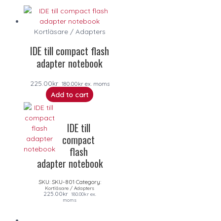
Kortläsare / Adapters
IDE till compact flash
adapter notebook
225.00
kr
180.00
kr
ex. moms
Add to cart
IDE till
compact
flash
adapter notebook
SKU:
SKU-801
Category:
Kortläsare / Adapters
225.00
kr
180.00
kr
ex.
moms