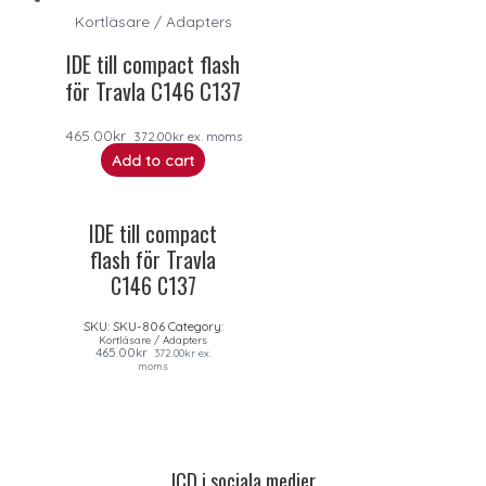
Kortläsare / Adapters
IDE till compact flash
för Travla C146 C137
465.00
kr
372.00
kr
ex. moms
Add to cart
IDE till compact
flash för Travla
C146 C137
SKU:
SKU-806
Category:
Kortläsare / Adapters
465.00
kr
372.00
kr
ex.
moms
ICD i sociala medier