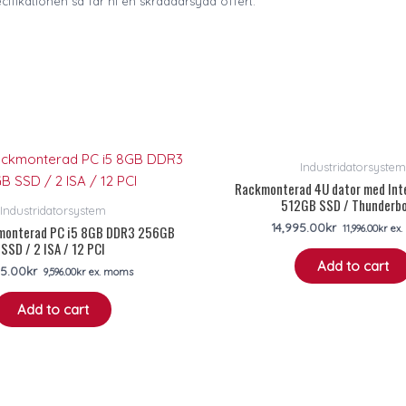
ecifikationen så får ni en skräddarsydd offert.
Industridatorsystem
Rackmonterad 4U dator med Intel
512GB SSD / Thunderbo
Industridatorsystem
14,995.00
kr
monterad PC i5 8GB DDR3 256GB
11,996.00
kr
ex.
SSD / 2 ISA / 12 PCI
Add to cart
95.00
kr
9,596.00
kr
ex. moms
Add to cart