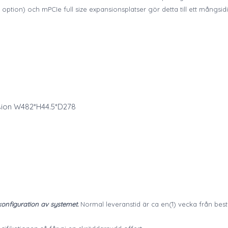
 option) och mPCIe full size expansionsplatser gör detta till ett mångsid
nsion W482*H44.5*D278
onfiguration av systemet.
Normal leveranstid är ca en(1) vecka från bes