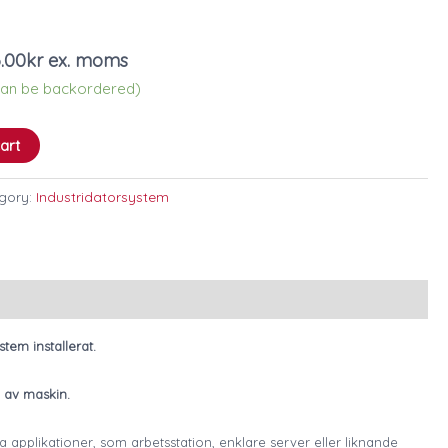
6.00
kr
ex. moms
(can be backordered)
art
gory:
Industridatorsystem
tem installerat.
 av maskin.
applikationer, som arbetsstation, enklare server eller liknande