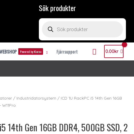
Sök produkter
Products
search
Mitt
WEBSHOP
Fjärrsupport
0.00
kr
Konto
Powered by Klarna
atorer
/
Industridatorsystem
/ ICD 1U RackPC i5 14th Gen 16GB
+ W11Pro
i5 14th Gen 16GB DDR4, 500GB SSD, 2