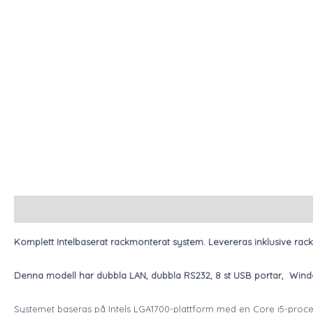
Description
Komplett Intelbaserat rackmonterat system. Levereras inklusive rac
Denna modell har dubbla LAN, dubbla RS232, 8 st USB portar, Window
Systemet baseras på Intels LGA1700-plattform med en Core i5-process