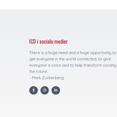
ICD i sociala medier
There is a huge need and a huge opportunity to
get everyone in the world connected, to give
everyone a voice and to help transform society
the future.
- Mark Zuckerberg
F
I
L
a
n
i
c
s
n
e
t
k
b
a
e
o
g
d
o
r
i
k
a
n
m