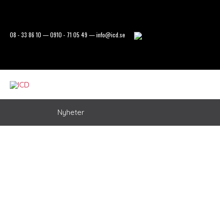
Hoppa
till
innehåll
08 - 33 86 10
—
0910 - 71 05 49
—
info@icd.se
Nyheter