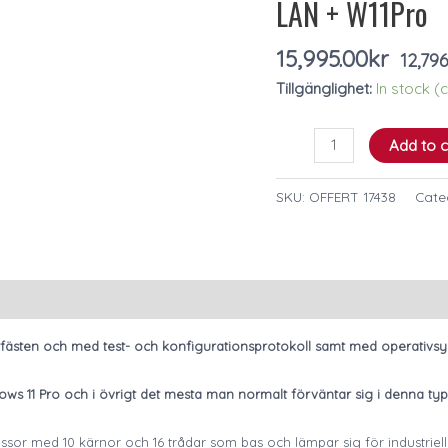
LAN + W11Pro
16GB
DDR4,
15,995.00
kr
12,79
500GB
Tillgänglighet:
In stock 
SSD,
2
LAN
Add to c
+
W11Pro
SKU:
OFFERT 17438
Cate
quantity
kfästen och med test- och konfigurationsprotokoll samt med operativsys
s 11 Pro och i övrigt det mesta man normalt förväntar sig i denna typ
or med 10 kärnor och 16 trådar som bas och lämpar sig för industriella 