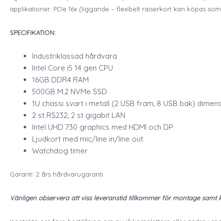
applikationer. PCIe 16x (liggande – flexibelt raiserkort kan köpas som
SPECIFIKATION:
Industriklassad hårdvara
Intel Core i5 14 gen CPU
16GB DDR4 RAM
500GB M.2 NVMe SSD
1U chassi svart i metall (2 USB fram, 8 USB bak) dime
2 st RS232, 2 st gigabit LAN
Intel UHD 730 graphics med HDMI och DP
Ljudkort med mic/line in/line out
Watchdog timer
Garanti: 2 års hårdvarugaranti
Vänligen observera att viss leveranstid tillkommer för montage samt k