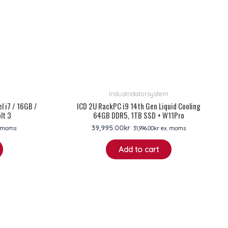
Industridatorsystem
 i7 / 16GB /
ICD 2U RackPC i9 14th Gen Liquid Cooling
lt 3
64GB DDR5, 1TB SSD + W11Pro
39,995.00
kr
 moms
31,996.00
kr
ex. moms
Add to cart