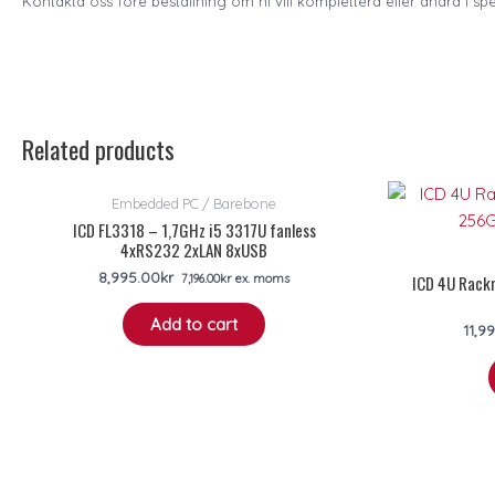
Kontakta oss före beställning om ni vill komplettera eller ändra i sp
Related products
Embedded PC / Barebone
ICD FL3318 – 1,7GHz i5 3317U fanless
4xRS232 2xLAN 8xUSB
8,995.00
kr
ICD 4U Rack
7,196.00
kr
ex. moms
Add to cart
11,9