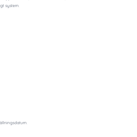
igt system.
tällningsdatum.