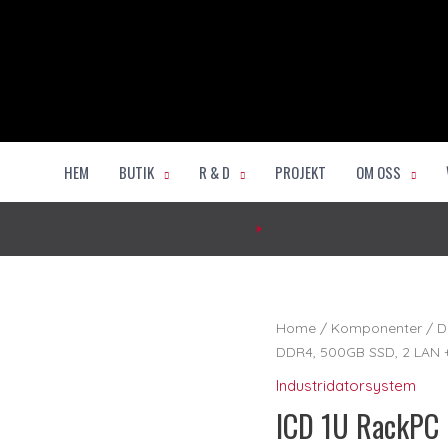
HEM
BUTIK
R & D
PROJEKT
OM OSS
ICD
Home
/
Komponenter
/
D
1U
DDR4, 500GB SSD, 2 LAN 
RackPC
Industridatorsystem
i5
ICD 1U RackPC 
14th
Gen