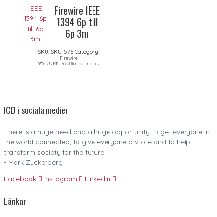
Firewire IEEE
1394 6p till
6p 3m
SKU:
SKU-576
Category:
Firewire
95.00
kr
76.00
kr
ex. moms
ICD i sociala medier
There is a huge need and a huge opportunity to get everyone in
the world connected, to give everyone a voice and to help
transform society for the future.
- Mark Zuckerberg
Facebook
Instagram
Linkedin
Länkar