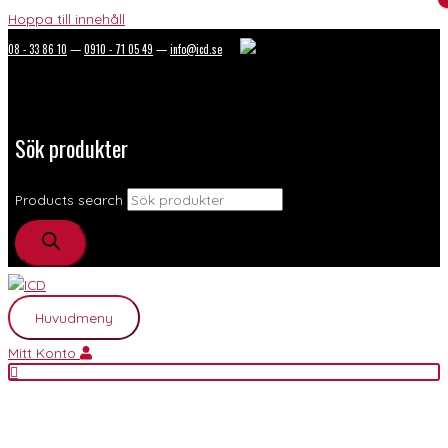
Hoppa till innehåll
08 - 33 86 10
—
0910 - 71 05 49
—
info@icd.se
Sök produkter
Products search
Huvudmeny
Mitt Konto