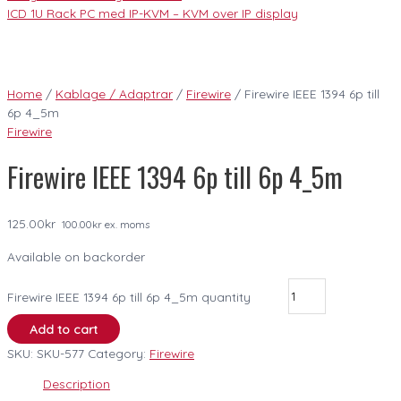
ICD 1U Rack PC med IP-KVM – KVM over IP display
Home
/
Kablage / Adaptrar
/
Firewire
/ Firewire IEEE 1394 6p till
6p 4_5m
Firewire
Firewire IEEE 1394 6p till 6p 4_5m
125.00
kr
100.00
kr
ex. moms
Available on backorder
Firewire IEEE 1394 6p till 6p 4_5m quantity
Add to cart
SKU:
SKU-577
Category:
Firewire
Description