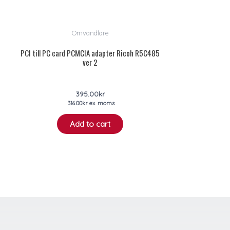
Omvandlare
PCI till PC card PCMCIA adapter Ricoh R5C485
ver 2
395.00
kr
316.00
kr
ex. moms
Add to cart