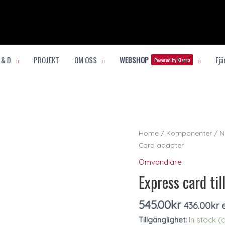
 & D
PROJEKT
OM OSS
WEBSHOP
Fjä
Powered by Klarna
Express
Home
/
Komponenter
/
N
card
Card adapter
till
Omvandlare
PC
Express card ti
Card
adapter
545.00
kr
436.00
kr
e
quantity
Tillgänglighet:
In stock 