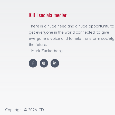
ICD i sociala medier
There is a huge need and a huge opportunity to
get everyone in the world connected, to give
everyone a voice and to help transform society
the future.
- Mark Zuckerberg
F
I
L
a
n
i
c
s
n
e
t
k
b
a
e
o
g
d
o
r
i
k
a
n
m
Copyright © 2026
ICD