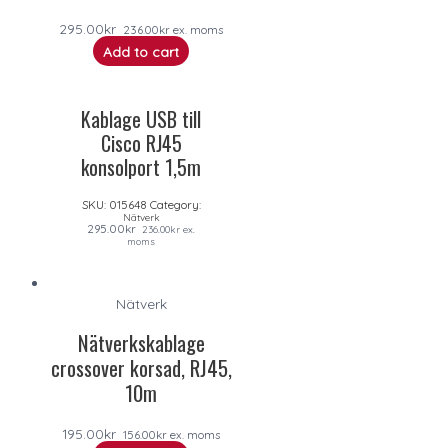
295.00
kr
236.00
kr
ex. moms
Add to cart
Kablage USB till
Cisco RJ45
konsolport 1,5m
SKU:
015648
Category:
Nätverk
295.00
kr
236.00
kr
ex.
moms
Nätverk
Nätverkskablage
crossover korsad, RJ45,
10m
195.00
kr
156.00
kr
ex. moms