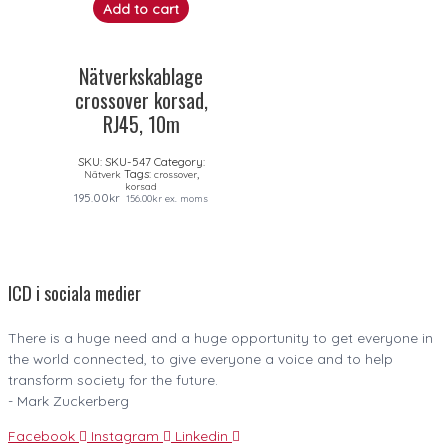
Add to cart
Nätverkskablage
crossover korsad,
RJ45, 10m
SKU:
SKU-547
Category:
Tags:
,
Nätverk
crossover
korsad
195.00
kr
156.00
kr
ex. moms
ICD i sociala medier
There is a huge need and a huge opportunity to get everyone in
the world connected, to give everyone a voice and to help
transform society for the future.
- Mark Zuckerberg
Facebook
Instagram
Linkedin