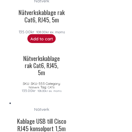
Nätverk
Nätverkskablage rak
Cat6, RJ45, 5m
135.00
kr
108.00
kr
ex. moms
Add to cart
Nätverkskablage
rak Cat6, RJ45,
5m
SKU:
SKU-553
Category:
Tag:
Nätverk
CAT6
135.00
kr
108.00
kr
ex. moms
Nätverk
Kablage USB till Cisco
RJ45 konsolport 1,5m