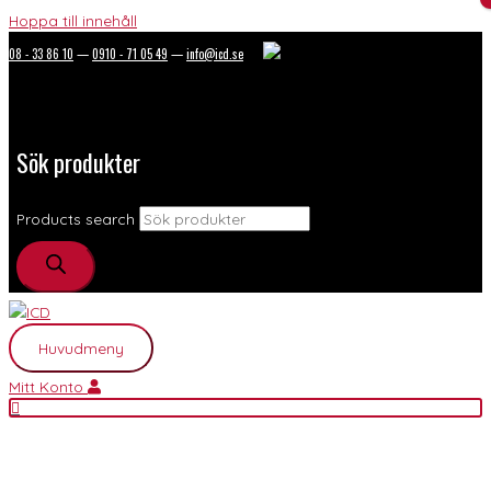
Hoppa till innehåll
08 - 33 86 10
—
0910 - 71 05 49
—
info@icd.se
Sök produkter
Products search
Huvudmeny
Mitt Konto