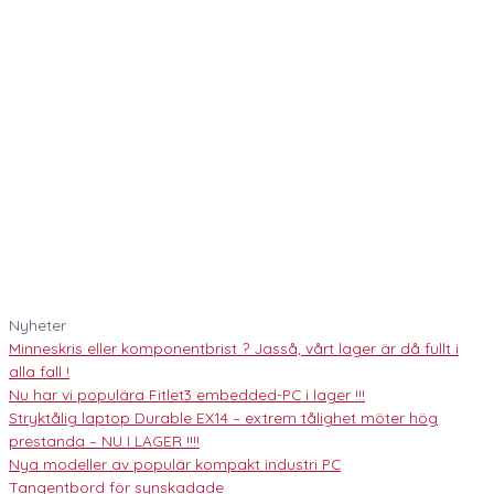
Nyheter
Minneskris eller komponentbrist ? Jasså, vårt lager är då fullt i
alla fall !
Nu har vi populära Fitlet3 embedded-PC i lager !!!
Stryktålig laptop Durable EX14 – extrem tålighet möter hög
prestanda – NU I LAGER !!!!
Nya modeller av populär kompakt industri PC
Tangentbord för synskadade