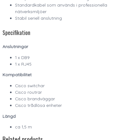
Standardkabel som används i professionella
nätverksmiljöer
Stabil seriell anslutning
Specifikation
Anslutningar
1 x DB9
1 x RJ45
Kompatibilitet
Cisco switchar
Cisco routrar
Cisco brandväggar
Cisco trådlösa enheter
Längd
ca 1,5 m
Related products