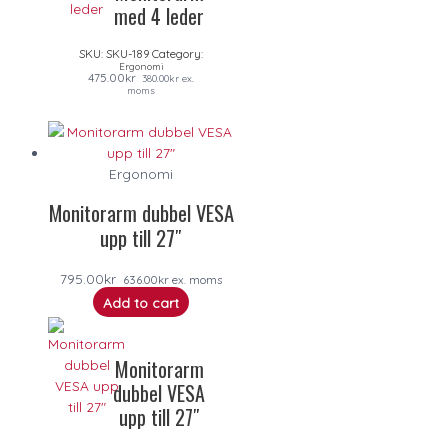
med 4 leder
SKU:
SKU-189
Category:
Ergonomi
475.00
kr
380.00
kr
ex.
moms
Ergonomi
Monitorarm dubbel VESA
upp till 27″
795.00
kr
636.00
kr
ex. moms
Add to cart
Monitorarm
dubbel VESA
upp till 27″