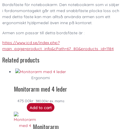
Bordsfäste för notebookarm. Den notebookarm som vi säljer
i fordonsmontagekit går att med snabbfäste plocka loss och
med detta fäste kan man alltså använda armen som ett
ergonomiskt hjälpmedel även inne på kontoret.
Armen som passar till detta bordsfäste är :
https://www.icd.se/index.php?
main_page=product_info&cPath=67_80&products_id=1184
Related products
Ergonomi
Monitorarm med 4 leder
475.00
kr
380.00
kr
ex. moms
Add to cart
Monitorarm