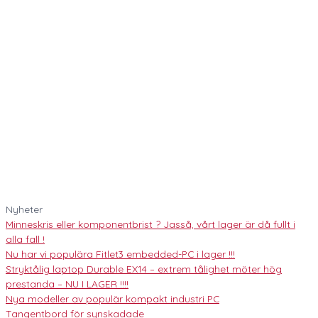
Nyheter
Minneskris eller komponentbrist ? Jasså, vårt lager är då fullt i
alla fall !
Nu har vi populära Fitlet3 embedded-PC i lager !!!
Stryktålig laptop Durable EX14 – extrem tålighet möter hög
prestanda – NU I LAGER !!!!
Nya modeller av populär kompakt industri PC
Tangentbord för synskadade