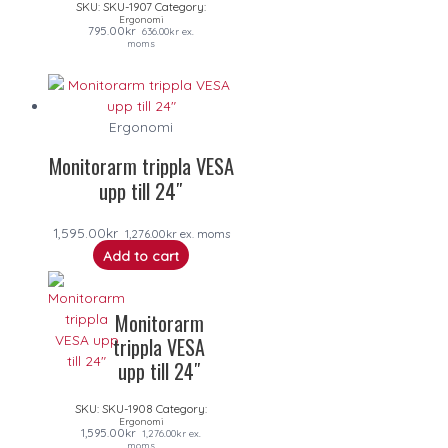
SKU:
SKU-1907
Category:
Ergonomi
795.00
kr
636.00
kr
ex.
moms
Ergonomi
Monitorarm trippla VESA
upp till 24″
1,595.00
kr
1,276.00
kr
ex. moms
Add to cart
Monitorarm
trippla VESA
upp till 24″
SKU:
SKU-1908
Category:
Ergonomi
1,595.00
kr
1,276.00
kr
ex.
moms