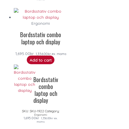
Ergonomi
Bordsstativ combo
laptop och display
1,695.00
kr
1,356.00
kr
ex. moms
Add to cart
Bordsstativ
combo
laptop och
display
SKU:
SKU-1922
Category:
Ergonomi
1,695.00
kr
1,356.00
kr
ex.
moms