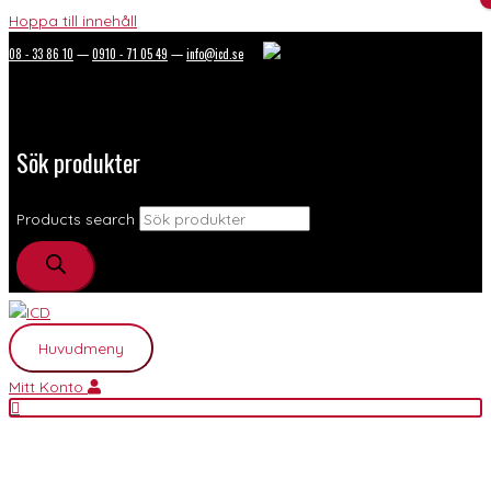
Hoppa till innehåll
08 - 33 86 10
—
0910 - 71 05 49
—
info@icd.se
Sök produkter
Products search
Huvudmeny
Mitt Konto