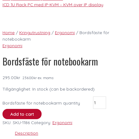
ICD 1U Rack PC med IP-KVM – KVM over IP display
Home
/
Kringutrustning
/
Ergonomi
/ Bordsfäste för
notebookarm
Ergonomi
Bordsfäste för notebookarm
295.00
kr
236.00
kr
ex. moms
Tillgänglighet:
In stock (can be backordered)
Bordsfäste för notebookarm quantity
Add to cart
SKU:
SKU-1186
Category:
Ergonomi
Description