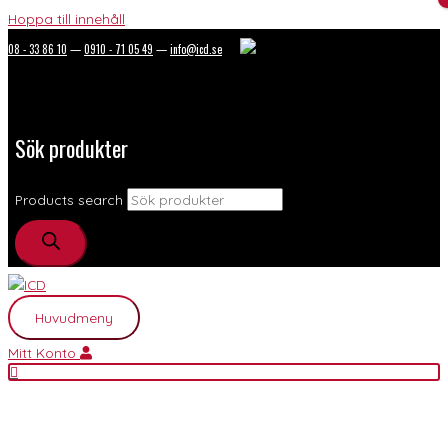
Hoppa till innehåll
08 - 33 86 10
—
0910 - 71 05 49
—
info@icd.se
Sök produkter
Products search
Huvudmeny
Mitt Konto