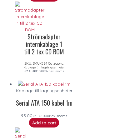
Strömadapter
internkablage 1
till 2 tex CD ROM
SKU:
SKU-564
Category:
Kablage till lagringsenheter
35.00
kr
28.00
kr
ex. moms
Kablage till lagringsenheter
Serial ATA 150 kabel 1m
95.00
kr
76.00
kr
ex. moms
Add to cart