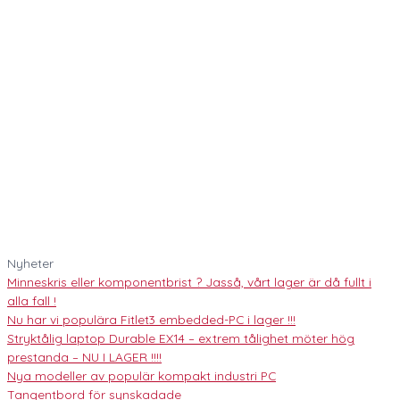
Nyheter
Minneskris eller komponentbrist ? Jasså, vårt lager är då fullt i
alla fall !
Nu har vi populära Fitlet3 embedded-PC i lager !!!
Stryktålig laptop Durable EX14 – extrem tålighet möter hög
prestanda – NU I LAGER !!!!
Nya modeller av populär kompakt industri PC
Tangentbord för synskadade