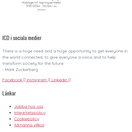
Kablage till lagringsenheter
395.00
kr
316.00
kr
ex.
moms
ICD i sociala medier
There is a huge need and a huge opportunity to get everyone in
the world connected, to give everyone a voice and to help
transform society for the future.
- Mark Zuckerberg
Facebook
Instagram
Linkedin
Länkar
Jobba hos oss
Integritetspolicy
Cookiepolicy
Allmänna villkor