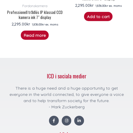
2,295.00
kr
Fordonskamera
1,836.00
kr
ex. moms
Professionell trådlös IP klassad CCD
Add to cart
kamera ink 7″ display
2,295.00
kr
1,836.00
kr
ex. moms
Read more
ICD i sociala medier
There is a huge need and a huge opportunity to get
everyone in the world connected, to give everyone a voice
and to help transform society for the future.
- Mark Zuckerberg
F
I
L
a
n
i
c
s
n
e
t
k
b
a
e