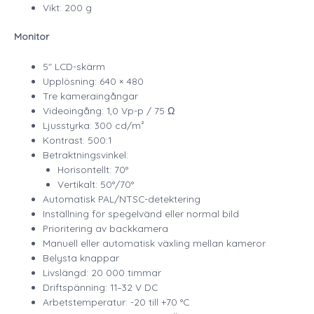
Vikt: 200 g
Monitor
5″ LCD-skärm
Upplösning: 640 × 480
Tre kameraingångar
Videoingång: 1,0 Vp-p / 75 Ω
Ljusstyrka: 300 cd/m²
Kontrast: 500:1
Betraktningsvinkel:
Horisontellt: 70°
Vertikalt: 50°/70°
Automatisk PAL/NTSC-detektering
Inställning för spegelvänd eller normal bild
Prioritering av backkamera
Manuell eller automatisk växling mellan kameror
Belysta knappar
Livslängd: 20 000 timmar
Driftspänning: 11–32 V DC
Arbetstemperatur: -20 till +70 °C