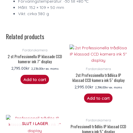
Förvaringstemperatur: -30 till +80 °C
Mått: 152 × 109 × 50 mm
Vikt: cirka 380 g
Related products
Fordonskamera
2 st Professionella IP klassade CCD
kameror ink 7″ display
2,795.00
kr
Fordonskamera
2,236.00
kr
ex. moms
2st Professionella trådlösa IP
Add to cart
klassad CCD kamera ink 5″ display
2,995.00
kr
2,396.00
kr
ex. moms
Add to cart
Fordonskamera
SLUT I LAGER
Professionell trådlös IP klassad CCD
kamera ink 5″ display