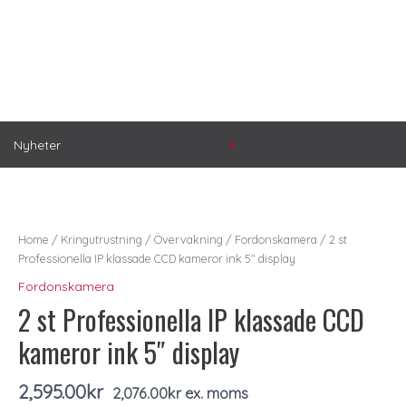
Nyheter
2
st
Professionella
Home
/
Kringutrustning
/
Övervakning
/
Fordonskamera
/ 2 st
IP
Professionella IP klassade CCD kameror ink 5″ display
klassade
Fordonskamera
CCD
2 st Professionella IP klassade CCD
kameror
ink
kameror ink 5″ display
5"
display
quantity
2,595.00
kr
2,076.00
kr
ex. moms