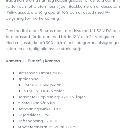
Båda kamerorna har hög kapslingsklass för att tåla damm,
vatten och tuffa utomhusmiljöer. Backkameran är dessutom
IP68-klassad, stöttålig upp till 10G och utrustad med IR-
belysning för mörkerkörning.
Den medföljande 5-tums monitorn drivs med 11–32 V DC och
är anpassad för fordon med både 12 V och 24 V elsystem.
Med en ljusstyrka på 300 cd/m² och integrerat solskydd ger
skärmen en tydlig bild även i starkt solljus.
Kamera 1 – Butterfly-kamera
Bildsensor: Omni CMOS
Upplösning:
PAL: 628 × 586 pixlar
NTSC: 510 × 496 pixlar
Horisontell upplösning: 420 TV-linjer
Minsta ljusnivå: 3 lux
Betraktningsvinkel: 120°
Skyddsklass: IP67
Driftspänning: 12 V DC
Arbetstemperatur: -20 till +70 °C