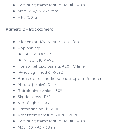
Förvaringstemperatur: -40 till +80 °C
Mått: Ø18,5 × Ø23 mm
Vikt: 150 g
Kamera 2 – Backkamera
Bildsensor: 1/3″ SHARP CCD i färg
Upplösning:
PAL: 500 × 582
NTSC: 510 × 492
Horisontell upplösning: 420 TV-linjer
IR-nattsyn med 6 IR-LED
Räckvidd för mörkerseende: upp till 5 meter
Minsta ljusnivå: 0 lux
Betraktningsvinkel: 130°
Skyddsklass: IP68
Stöttålighet: 10G
Driftspänning: 12 V DC
Arbetstemperatur: -20 till +70 °C
Förvaringstemperatur: -40 till +80 °C
Mått: 60 × 43 × 38 mm